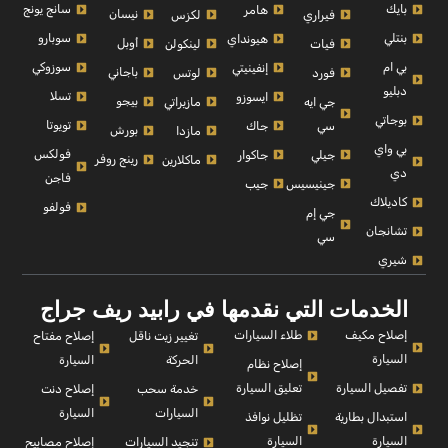
بايك
سانج يونج
هامر
نيسان
فيراري
لكزس
بنتلي
سوبارو
هيونداي
أوبل
فيات
لينكولن
بي ام
سوزوكي
إنفينيتي
باجاني
فورد
لوتس
دبليو
تسلا
ايسوزو
بيجو
جي ايه
مازيراتي
بوجاتي
تويوتا
سي
جاك
بورش
مازدا
بي واي
فولكس
جيلي
جاكوار
رينج روفر
ماكلارين
دي
فاجن
جينيسيس
جيب
كاديلاك
فولفو
جي إم
تشانجان
سي
شيري
الخدمات التي نقدمها في رابيد ريف جراج
إصلاح مكيف
طلاء السيارات
إصلاح مفتاح
تغيير زيت ناقل
السيارة
السيارة
الحركة
إصلاح نظام
تفصيل السيارة
تعليق السيارة
إصلاح دنت
خدمة سحب
السيارة
السيارات
استبدال بطارية
تظليل نوافذ
السيارة
السيارة
إصلاح مصابيح
تنجيد السيارات