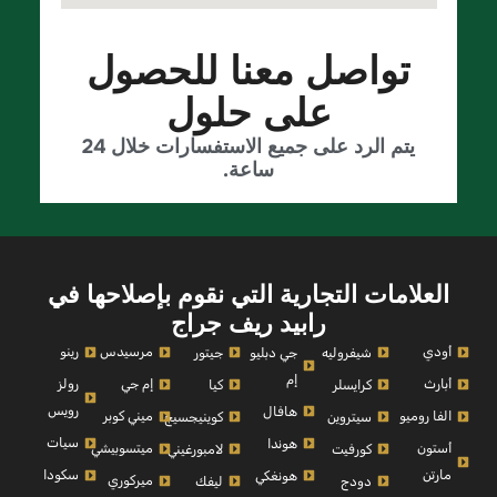
تواصل معنا للحصول
على حلول
يتم الرد على جميع الاستفسارات خلال 24
ساعة.
العلامات التجارية التي نقوم بإصلاحها في
رابيد ريف جراج
أودي
مرسيدس
رينو
شيفروليه
جي دبليو
جيتور
إم
أبارث
إم جي
رولز
كرايسلر
كيا
رويس
هافال
الفا روميو
ميني كوبر
سيتروين
كوينيجسيج
سيات
هوندا
أستون
ميتسوبيشي
كورفيت
لامبورغيني
مارتن
سكودا
هونغكي
ميركوري
دودج
ليفك