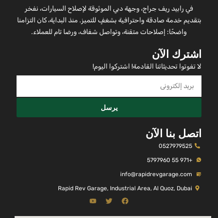
في رابيد ريف جراج، وجهة دبي الموثوقة لإصلاح السيارات، نفخر
بتقديم خدمة صادقة واحترافية بشغفٍ للتميز. منذ البداية، كان التزامنا
واضحًا: إصلاحات متقنة، وتواصل شفاف، ورضا تام للعملاء.
اشترك الآن
لا تفوتوا تحديثاتنا القادمة! اشتركوا اليوم!
يرسل
اتصل بنا الآن
0527979525
+971 55 5797960
info@rapidrevgarage.com
Rapid Rev Garage, Industrial Area, Al Quoz, Dubai