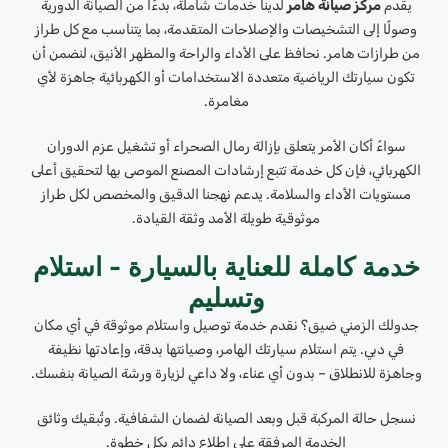
يقدم
مركز صيانة هامر
لدينا خدمات شاملة، بدءًا من الصيانة الدورية
وصولًا إلى التشخيصات والإصلاحات المتقدمة، بما يتناسب مع كل طراز
من طرازات هامر. نحافظ على الأداء والراحة والمظهر الأنيق، لنضمن أن
تكون سيارتك الرياضية متعددة الاستخدامات أو الكهربائية جاهزة لأي
مغامرة.
سواءً أكان الأمر يتعلق بإزالة رمال الصحراء أو تشغيل عزم الدوران
الكهربائي، فإن كل خدمة تتبع إرشادات المصنع الموصى بها لتحقيق أعلى
مستويات الأداء والسلامة. يدعم نهجنا الدقيق والمخصص لكل طراز
موثوقية طويلة الأمد وثقة القيادة.
خدمة كاملة للعناية بالسيارة - استلام
وتسليم
جدولك الزمني ضيق؟ نقدم خدمة توصيل واستلام موثوقة في أي مكان
في دبي. يتم استلام سيارتك الهامر، وصيانتها بدقة، وإعادتها نظيفة
وجاهزة للانطلاق – بدون أي عناء، ولا داعي لزيارة ورشة الصيانة بنفسك.
نسجل حالة المركبة قبل وبعد الصيانة لضمان الشفافية. وتُبقيك وثائق
الخدمة المرفقة على اطلاع دائم بكل خطوة.