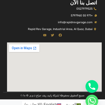
اتصل بنا الآن
0527979525
+971 55 5797960
info@rapidrevgarage.com
Rapid Rev Garage, Industrial Area, Al Quoz, Dubai
جميع الحقوق محفوظة لشركة رابيد ريف جراج ذ.م.م. © ٢٠٢٥
العربية
English
(
الإنجليزية
)