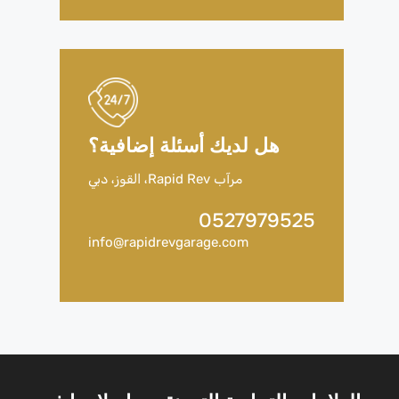
هل لديك أسئلة إضافية؟
مرآب Rapid Rev، القوز، دبي
0527979525
info@rapidrevgarage.com