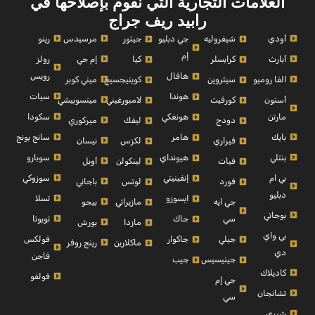
العلامات التجارية التي نقوم بإصلاحها في
رابيد ريف جراج
أودي
مرسيدس
رينو
شيفروليه
جي دبليو
جيتور
إم
أبارث
إم جي
رولز
كرايسلر
كيا
رويس
هافال
الفا روميو
ميني كوبر
سيتروين
كوينيجسيج
سيات
هوندا
أستون
ميتسوبيشي
كورفيت
لامبورغيني
مارتن
سكودا
هونغكي
ميركوري
دودج
ليفك
بايك
سانج يونج
هامر
نيسان
فيراري
لكزس
بنتلي
سوبارو
هيونداي
أوبل
فيات
لينكولن
بي ام
سوزوكي
إنفينيتي
باجاني
فورد
لوتس
دبليو
تسلا
ايسوزو
بيجو
جي ايه
مازيراتي
بوجاتي
تويوتا
سي
جاك
بورش
مازدا
بي واي
فولكس
جيلي
جاكوار
رينج روفر
ماكلارين
دي
فاجن
جينيسيس
جيب
كاديلاك
فولفو
جي إم
تشانجان
سي
شيري