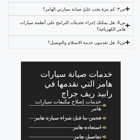
س٣: كم مرة يجب عليّ صيانة سيارتي الهامر؟
س4: هل يمكنك إجراء تحديثات البرامج على أنظمة سيارات
هامر الكهربائية؟
س5: هل تقدمون خدمة الاستلام والتوصيل؟
خدمات صيانة سيارات
هامر التي نقدمها في
رابيد ريف جراج
خدمات إصلاح مكيفات سيارات
هامر
فحص ما قبل شراء سيارة هامر
استعادة هامر
تفاصيل هامر