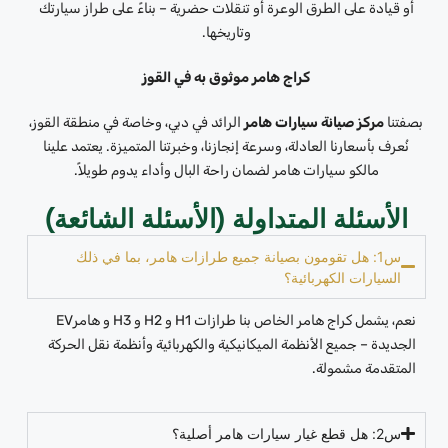
أو قيادة على الطرق الوعرة أو تنقلات حضرية – بناءً على طراز سيارتك
وتاريخها.
كراج هامر موثوق به في القوز
بصفتنا
مركز صيانة سيارات هامر
الرائد في دبي، وخاصة في منطقة القوز،
نُعرف بأسعارنا العادلة، وسرعة إنجازنا، وخبرتنا المتميزة. يعتمد علينا
مالكو سيارات هامر لضمان راحة البال وأداء يدوم طويلاً.
الأسئلة المتداولة (الأسئلة الشائعة)
س1: هل تقومون بصيانة جميع طرازات هامر، بما في ذلك
السيارات الكهربائية؟
نعم، يشمل كراج هامر الخاص بنا طرازات H1 و H2 و H3 و هامرEV
الجديدة – جميع الأنظمة الميكانيكية والكهربائية وأنظمة نقل الحركة
المتقدمة مشمولة.
س2: هل قطع غيار سيارات هامر أصلية؟