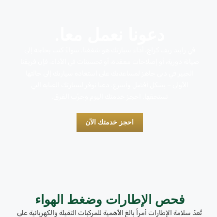
دعونا نعمل معا.
في رابيد ريف كراج، أداء سيارتك هو شغفنا. سواءً كنت بحاجة إلى
صيانة دورية، أو إصلاحات معقدة، أو تحسينات في الأداء، فإن فريقنا
الخبير في دبي جاهز لمساعدتك على استعادة سيارتك إلى حالتها
الأولى – بشكل أفضل وأسرع. دعنا نوفر لسيارتك العناية التي
تستحقها. احجز خدمتك اليوم وجرّب الفرق.
احجز خدمتك الآن
فحص الإطارات وضغط الهواء
تُعدّ سلامة الإطارات أمراً بالغ الأهمية للمركبات الثقيلة والكهربائية على