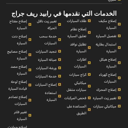
الخدمات التي نقدمها في رابيد ريف جراج
إصلاح مكيف
طلاء السيارات
إصلاح مفتاح
تغيير زيت ناقل
السيارة
السيارة
الحركة
إصلاح نظام
تفصيل السيارة
تعليق السيارة
إصلاح دنت
خدمة سحب
السيارة
السيارات
استبدال بطارية
تظليل نوافذ
السيارة
السيارة
إصلاح مصابيح
تنجيد السيارات
السيارة
إصلاح هيكل
اطارات
صيانة السيارة
السيارة
السيارات
إصلاح مصد
ورشة السيارات
السيارة
إصلاح كهرباء
كراج سيارات
خدمة السيارات
السيارات
إصلاح لوحة
ميكانيكي
إصلاح السيارات
قيادة السيارة
إصلاح المحرك
سيارات متنقل
استعادة
إصلاح تصادم
تغيير زيت السيارة
فحص المركبات
السيارة
السيارات
ميكانيكي سيارات
المساعدة على
تغيير فلتر
الطريق
السيارة
إصلاح حوادث