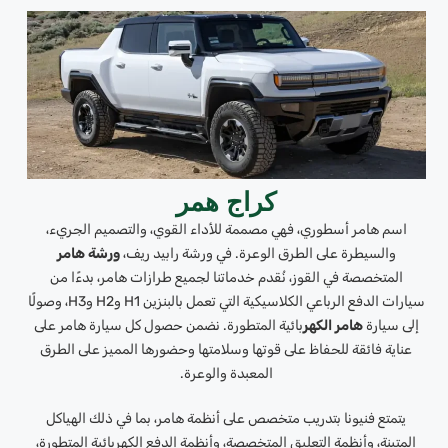
كراج همر
اسم هامر أسطوري، فهي مصممة للأداء القوي، والتصميم الجريء،
والسيطرة على الطرق الوعرة. في ورشة رابيد ريف،
ورشة هامر
المتخصصة في القوز، نُقدم خدماتنا لجميع طرازات هامر، بدءًا من
سيارات الدفع الرباعي الكلاسيكية التي تعمل بالبنزين H1 وH2 وH3، وصولًا
إلى سيارة
هامر الكهر
بائية المتطورة. نضمن حصول كل سيارة هامر على
عناية فائقة للحفاظ على قوتها وسلامتها وحضورها المميز على الطرق
المعبدة والوعرة.
يتمتع فنيونا بتدريب متخصص على أنظمة هامر، بما في ذلك الهياكل
المتينة، وأنظمة التعليق المتخصصة، وأنظمة الدفع الكهربائية المتطورة،