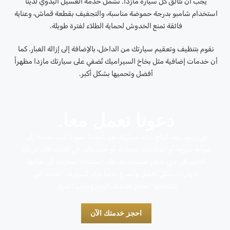
يجب أن تتألق كل سيارة مازدا. تشمل خدمة الغسيل اليدوي لدينا
استخدام شامبو بدرجة حموضة مناسبة، والتجفيف بقطعة قماش، وعناية
فائقة تمنع الخدوش لحماية الطلاء لفترة طويلة.
نقوم بتنظيف وتعقيم سيارتك من الداخل، بالإضافة إلى إزالة الغبار. كما
أن خدمات إضافية مثل بخاخ السيراميك تُضفي على سيارتك مازدا مظهراً
أفضل وتحميها بشكل أكبر.
دعونا نعمل معا.
في رابيد ريف كراج، أداء سيارتك هو شغفنا. سواءً كنت بحاجة إلى
صيانة دورية، أو إصلاحات معقدة، أو تحسينات في الأداء، فإن فريقنا
الخبير في دبي جاهز لمساعدتك على استعادة سيارتك إلى حالتها
الأولى – بشكل أفضل وأسرع. دعنا نوفر لسيارتك العناية التي
تستحقها. احجز خدمتك اليوم وجرّب الفرق.
احجز خدمتك الآن