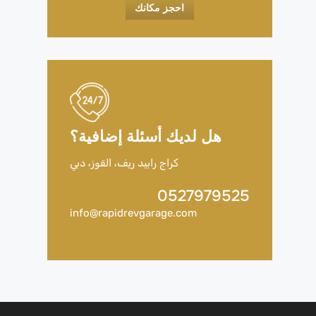
احجز مكانك
هل لديك أسئلة إضافية؟
كراج رابيد ريف، القوز، دبي
0527979525
info@rapidrevgarage.com