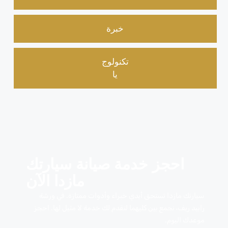
خبرة
تكنولوج
يا
احجز خدمة صيانة سيارتك
مازدا الآن
سيارتك مازدا تستحق أيدي خبراء وأدوات ممتازة. في ورشة
رابيد ريف، نجمع بين كليهما لنقدم لك خدمة لا مثيل لها. احجز
موعدك اليوم.