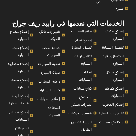
سي
شيري
الخدمات التي نقدمها في رابيد ريف جراج
إصلاح مكيف
طلاء السيارات
إصلاح مفتاح
تغيير زيت ناقل
السيارة
السيارة
الحركة
إصلاح نظام
تفصيل السيارة
تعليق السيارة
إصلاح دنت
خدمة سحب
السيارة
السيارات
استبدال بطارية
تظليل نوافذ
السيارة
السيارة
إصلاح مصابيح
تنجيد السيارات
السيارة
إصلاح هيكل
اطارات
صيانة السيارة
السيارة
السيارات
إصلاح مصد
ورشة السيارات
السيارة
إصلاح كهرباء
كراج سيارات
خدمة السيارات
السيارات
إصلاح لوحة
ميكانيكي
إصلاح السيارات
قيادة السيارة
إصلاح المحرك
سيارات متنقل
استعادة
إصلاح تصادم
تغيير زيت السيارة
فحص المركبات
السيارة
السيارات
ميكانيكي سيارات
المساعدة على
تغيير فلتر
الطريق
السيارة