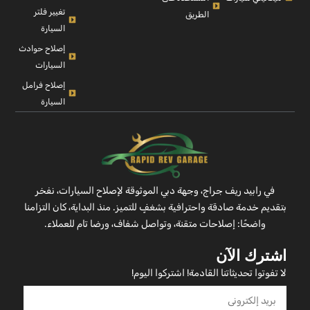
تغيير فلتر
الطريق
السيارة
إصلاح حوادث
السيارات
إصلاح فرامل
السيارة
في رابيد ريف جراج، وجهة دبي الموثوقة لإصلاح السيارات، نفخر
بتقديم خدمة صادقة واحترافية بشغفٍ للتميز. منذ البداية، كان التزامنا
واضحًا: إصلاحات متقنة، وتواصل شفاف، ورضا تام للعملاء.
اشترك الآن
لا تفوتوا تحديثاتنا القادمة! اشتركوا اليوم!