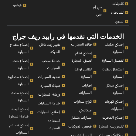
كاديلاك
فولفو
جي إم
تشانجان
سي
شيري
الخدمات التي نقدمها في رابيد ريف جراج
إصلاح مكيف
طلاء السيارات
إصلاح مفتاح
تغيير زيت ناقل
السيارة
السيارة
الحركة
إصلاح نظام
تفصيل السيارة
تعليق السيارة
إصلاح دنت
خدمة سحب
السيارة
السيارات
استبدال بطارية
تظليل نوافذ
السيارة
السيارة
إصلاح مصابيح
تنجيد السيارات
السيارة
إصلاح هيكل
اطارات
صيانة السيارة
السيارة
السيارات
إصلاح مصد
ورشة السيارات
السيارة
إصلاح كهرباء
كراج سيارات
خدمة السيارات
السيارات
إصلاح لوحة
ميكانيكي
إصلاح السيارات
قيادة السيارة
إصلاح المحرك
سيارات متنقل
استعادة
إصلاح تصادم
تغيير زيت السيارة
فحص المركبات
السيارة
السيارات
ميكانيكي سيارات
المساعدة على