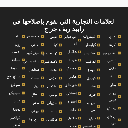
العلامات التجارية التي نقوم بإصلاحها في
رابيد ريف جراج
أودي
مرسيدس
رينو
شيفروليه
جي دبليو
جيتور
إم
أبارث
إم جي
رولز
كرايسلر
كيا
رويس
هافال
الفا روميو
ميني كوبر
سيتروين
كوينيجسيج
سيات
هوندا
أستون
ميتسوبيشي
كورفيت
لامبورغيني
مارتن
سكودا
هونغكي
ميركوري
دودج
ليفك
بايك
سانج يونج
هامر
نيسان
فيراري
لكزس
بنتلي
سوبارو
هيونداي
أوبل
فيات
لينكولن
بي ام
سوزوكي
إنفينيتي
باجاني
فورد
لوتس
دبليو
تسلا
ايسوزو
بيجو
جي ايه
مازيراتي
بوجاتي
تويوتا
سي
جاك
بورش
مازدا
بي واي
فولكس
جيلي
جاكوار
رينج روفر
ماكلارين
دي
فاجن
جينيسيس
جيب