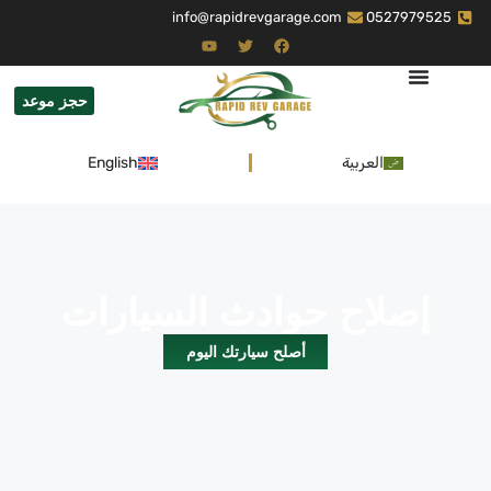
info@rapidrevgarage.com
0527979525
حجز موعد
العربية
English
إصلاح حوادث السيارات
أصلح سيارتك اليوم