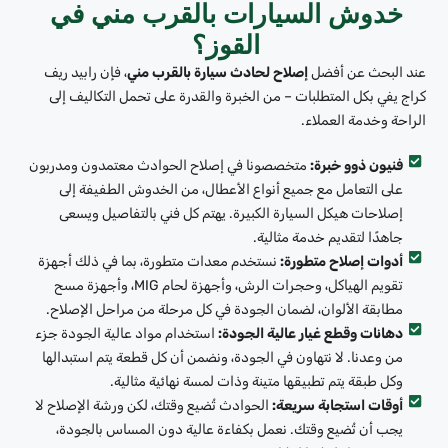
خدوش السيارات بالقرب مني في
القوز؟
عند البحث عن أفضل
إصلاح لحادث سيارة بالقرب مني
، فإن رابيد ريف
كراج يفي بكل المتطلبات – من الخبرة والقدرة على تحمل التكاليف إلى
الراحة وخدمة العملاء.
فنيون ذوو خبرة:
متخصصونا في إصلاح الحوادث معتمدون ومدربون
على التعامل مع جميع أنواع الأعطال، من الخدوش الطفيفة إلى
إصلاحات هيكل السيارة الكبيرة. يهتم كل فني بالتفاصيل ويسعى
جاهدًا لتقديم خدمة مثالية.
أدوات إصلاح متطورة:
نستخدم معدات متطورة، بما في ذلك أجهزة
تقويم الهياكل، وحجرات الرش، وأجهزة لحام MIG، وأجهزة مسح
مطابقة الألوان، لضمان الجودة في كل مرحلة من مراحل الإصلاح.
دهانات وقطع غيار عالية الجودة:
استخدام مواد عالية الجودة جزء
من وعدنا. لا نتهاون في الجودة، ونضمن أن كل قطعة يتم استبدالها
وكل طبقة يتم تطبيقها متينة وذات لمسة نهائية مثالية.
أوقات استجابة سريعة:
الحوادث تُضيع وقتك، لكن ورشة الإصلاح لا
يجب أن تُضيع وقتك. نعمل بكفاءة عالية دون المساس بالجودة،