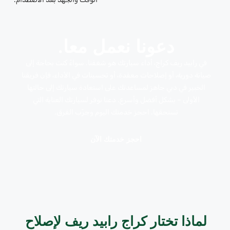
دعونا نعمل معا.
في رابيد ريف كراج، أداء سيارتك هو شغفنا. سواءً كنت بحاجة إلى
صيانة دورية، أو إصلاحات معقدة، أو تحسينات في الأداء، فإن فريقنا
الخبير في دبي جاهز لمساعدتك على استعادة سيارتك إلى حالتها
الأولى – بشكل أفضل وأسرع. دعنا نوفر لسيارتك العناية التي
تستحقها. احجز خدمتك اليوم وجرّب الفرق.
احجز خدمتك الآن
لماذا تختار كراج رابيد ريف لإصلاح