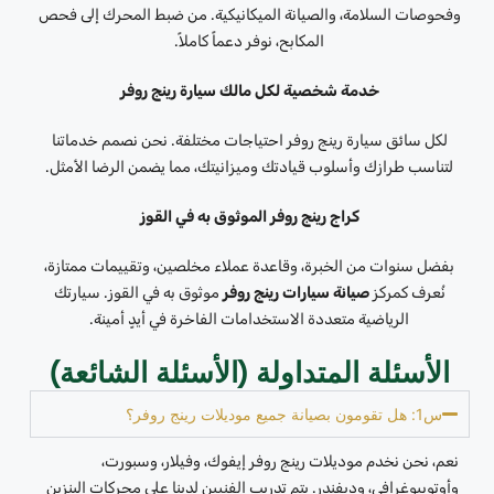
وفحوصات السلامة، والصيانة الميكانيكية. من ضبط المحرك إلى فحص
المكابح، نوفر دعماً كاملاً.
خدمة شخصية لكل مالك سيارة رينج روفر
لكل سائق سيارة رينج روفر احتياجات مختلفة. نحن نصمم خدماتنا
لتناسب طرازك وأسلوب قيادتك وميزانيتك، مما يضمن الرضا الأمثل.
كراج رينج روفر الموثوق به في القوز
بفضل سنوات من الخبرة، وقاعدة عملاء مخلصين، وتقييمات ممتازة،
نُعرف كمركز
صيانة سيارات رينج روفر
موثوق به في القوز. سيارتك
الرياضية متعددة الاستخدامات الفاخرة في أيدٍ أمينة.
الأسئلة المتداولة (الأسئلة الشائعة)
س1: هل تقومون بصيانة جميع موديلات رينج روفر؟
نعم، نحن نخدم موديلات رينج روفر إيفوك، وفيلار، وسبورت،
وأوتوبيوغرافي، وديفندر. يتم تدريب الفنيين لدينا على محركات البنزين