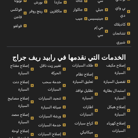
تويوتا
سي
جاك
بورش
مازدا
بي واي
فولكس
جيلي
جاكوار
رينج روفر
ماكلارين
دي
فاجن
جينيسيس
جيب
كاديلاك
فولفو
جي إم
تشانجان
سي
شيري
الخدمات التي نقدمها في رابيد ريف جراج
إصلاح مكيف
طلاء السيارات
إصلاح مفتاح
تغيير زيت ناقل
السيارة
السيارة
الحركة
إصلاح نظام
تفصيل السيارة
تعليق السيارة
إصلاح دنت
خدمة سحب
السيارة
السيارات
استبدال بطارية
تظليل نوافذ
السيارة
السيارة
إصلاح مصابيح
تنجيد السيارات
السيارة
إصلاح هيكل
اطارات
صيانة السيارة
السيارة
السيارات
إصلاح مصد
ورشة السيارات
السيارة
إصلاح كهرباء
كراج سيارات
خدمة السيارات
السيارات
إصلاح لوحة
ميكانيكي
إصلاح السيارات