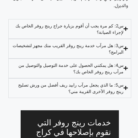
والديزل.
س2: كم مرة يجب أن أقوم بزيارة جراج رينج روفر الخاص بك
لإجراء الصيانة؟
س3: هل مرآب خدمة رينج روڤر القريب منك مجهز لتشخيصات
البرامج؟
س4: هل يمكنني الحصول على خدمة التوصيل والتوصيل من
مرآب رينج روفر الخاص بك؟
س5: ما الذي يجعل مرآب رابيد ريف أفضل من ورش تصليح
رينج روفر الأخرى القريبة مني؟
خدمات رينج روفر التي
نقوم بإصلاحها في كراج