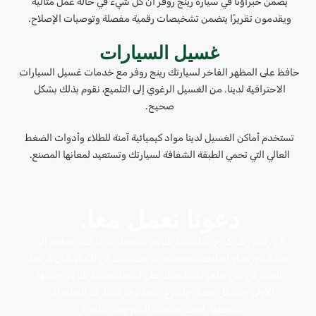
يضمن خبراؤنا في سيارة رينج روڤر أن كل شيء في حالة عمل مثالية
ويقدمون تقريرًا يتضمن تشخيصات رقمية مفصلة وتوصيات الإصلاح.
غسيل السيارات
حافظ على المظهر الفاخر لسيارتك رينج روفر مع خدمات غسيل السيارات
الاحترافية لدينا. من الغسيل الرغوي إلى التلميع، نقوم بذلك بشكل
صحيح.
تستخدم أماكن الغسيل لدينا مواد كيميائية آمنة للطلاء وأدوات الضغط
العالي التي تحمي الطبقة الشفافة لسيارتك وتستعيد لمعانها المصنع.
دعونا نعمل معا.
في رابيد ريف كراج، أداء سيارتك هو شغفنا. سواءً كنت بحاجة إلى
صيانة دورية، أو إصلاحات معقدة، أو تحسينات في الأداء، فإن فريقنا
الخبير في دبي جاهز لمساعدتك على استعادة سيارتك إلى حالتها
الأولى – بشكل أفضل وأسرع. دعنا نوفر لسيارتك العناية التي
تستحقها. احجز خدمتك اليوم وجرّب الفرق.