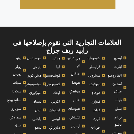
العلامات التجارية التي نقوم بإصلاحها في
رابيد ريف جراج
أودي
مرسيدس
رينو
شيفروليه
جي دبليو
جيتور
إم
أبارث
إم جي
رولز
كرايسلر
كيا
رويس
هافال
الفا روميو
ميني كوبر
سيتروين
كوينيجسيج
سيات
هوندا
أستون
ميتسوبيشي
كورفيت
لامبورغيني
مارتن
سكودا
هونغكي
ميركوري
دودج
ليفك
بايك
سانج يونج
هامر
نيسان
فيراري
لكزس
بنتلي
سوبارو
هيونداي
أوبل
فيات
لينكولن
بي ام
سوزوكي
إنفينيتي
باجاني
فورد
لوتس
دبليو
تسلا
ايسوزو
بيجو
جي ايه
مازيراتي
بوجاتي