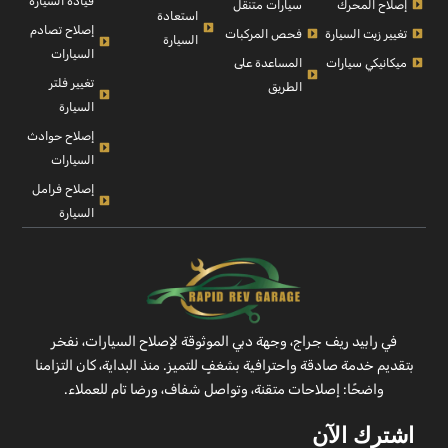
قيادة السيارة
إصلاح المحرك
سيارات متنقل
استعادة
إصلاح تصادم
تغيير زيت السيارة
فحص المركبات
السيارة
السيارات
ميكانيكي سيارات
المساعدة على
تغيير فلتر
الطريق
السيارة
إصلاح حوادث
السيارات
إصلاح فرامل
السيارة
في رابيد ريف جراج، وجهة دبي الموثوقة لإصلاح السيارات، نفخر
بتقديم خدمة صادقة واحترافية بشغفٍ للتميز. منذ البداية، كان التزامنا
واضحًا: إصلاحات متقنة، وتواصل شفاف، ورضا تام للعملاء.
اشترك الآن