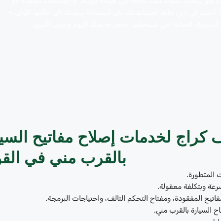
تك هو شغفنا. سواءً كنت بحاجة إلى صيانة دورية، أو إصلاحات معقدة، أو
ا الخبير في دبي جاهز لمساعدتك على استعادة سيارتك إلى حالتها الأولى –
لسيارتك العناية التي تستحقها. احجز خدمتك اليوم وجرّب الفرق.
يف كراج لخدمات إصلاح مفاتيح السي
بالقرب مني في القو
ت المتطورة.
رعة وبتكلفة معقولة.
اتيح المفقودة، ومفتاح التحكم التالف، واحتياجات البرمجة.
 السيارة بالقرب مني.