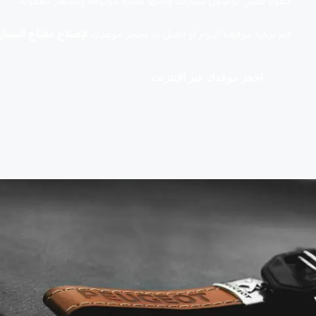
دعونا نعتني بوصول سيارتك وأمنها بخبرة موثوقة وبأسعار معقولة.
قم بزيارة موقعنا اليوم أو اتصل بنا لحجز موعدك
لإصلاح مفتاح السيار
احجز موعدك عبر الإنترنت