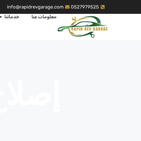
info@rapidrevgarage.com
0527979525
معلومات عنا
خدماتنا
إصلاح