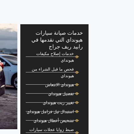
خدمات صيانة سيارات
هيونداي التي نقدمها في
رابيد ريف جراج
خدمات إصلاح مكيفات
هيونداي
فحص ما قبل الشراء من
هيونداي
هيونداي الانتعاش
تفصيل هيونداي
تغيير زيت هيونداي
استبدال تيل فرامل هيونداي
تشخيص أعطال هيونداي
ضبط زوايا عجلات سيارات