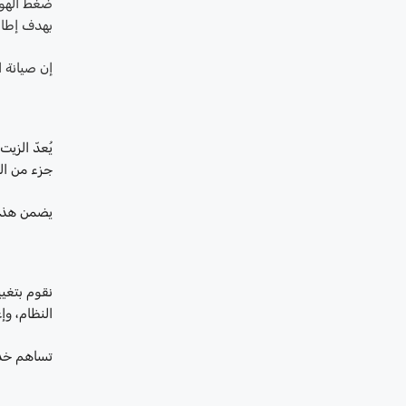
ضغط الهوا
بهدف إطال
إن صيانة ا
يُعدّ الز
جزء من ال
يضمن هذا 
نقوم بتغي
النظام، و
تساهم خدم