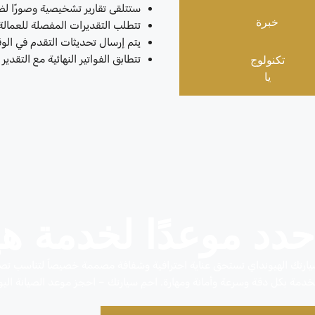
ستتلقى تقارير تشخيصية وصورًا لض
خبرة
تتطلب التقديرات المفصلة للعمالة و
يتم إرسال تحديثات التقدم في الوق
تكنولوج
تتطابق الفواتير النهائية مع التقدي
يا
حدد موعدًا لخدمة هي
ارتك الهيونداي تستحق عناية احترافية وشفافة مصممة خصيصاً لتناسب تصم
خدمة بكل دقة وسرعة وأمانة ومهارة. احمِ سيارتك – احجز موعد الصيانة اليو