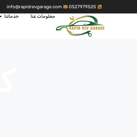
info@rapidrevgarage.com
0527979525
معلومات عنا
خدماتنا
كر