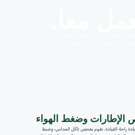
عمل معا.
جة إلى صيانة دورية، أو إصلاحات معقدة، أو
دتك على استعادة سيارتك إلى حالتها الأولى –
ها. احجز خدمتك اليوم وجرّب الفرق.
الإطارات وضغط الهواء
زيادة راحة القيادة. نقوم بفحص تآكل المداس، وضبط