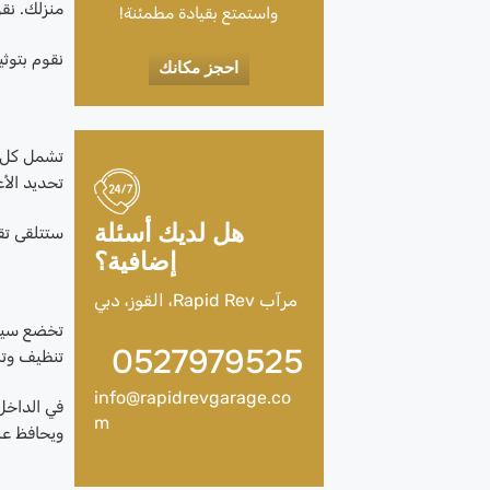
منزلك. نقو
واستمتع بقيادة مطمئنة!
نقوم بتوث
احجز مكانك
تشمل كل زي
تحديد الأ
هل لديك أسئلة
ستتلقى تقر
إضافية؟
مرآب Rapid Rev، القوز، دبي
تخضع سيار
0527979525
تنظيف وتلم
info@rapidrevgarage.co
في الداخل،
m
ويحافظ عل