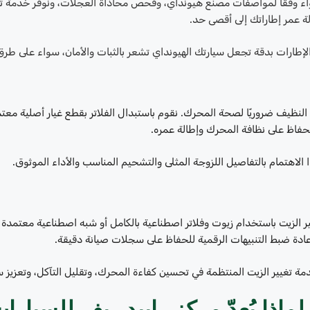
ء وفقًا لمواصفات مصنع هيونداي، وفحص محاذاة العجلات، ونوفر خدمة تدوير
ة عمر إطاراتك إلى أقصى حد.
لإطارات بدقة تجعل سيارتك الهيونداي تشعر بالثبات والأمان، سواء على طرق 
يت النظيف ضروريًا لصحة المحرك. نقوم باستبدال الفلاتر بقطع غيار أصلية 
حفاظ على نظافة المحرك وإطالة عمره.
الاهتمام بالتفاصيل اللزوجة المثلى والتشحيم المناسب والأداء الموثوق.
ير الزيت باستخدام زيوت وفلاتر اصطناعية بالكامل أو شبه اصطناعية معتمد
إعادة ضبط التنبيهات الرقمية للحفاظ على سجلات صيانة دقيقة.
ة تغيير الزيت المنتظمة في تحسين كفاءة المحرك، وتقليل التآكل، وتعزيز س
لماذا يُعدّ مركز رابيد ريف للسيار