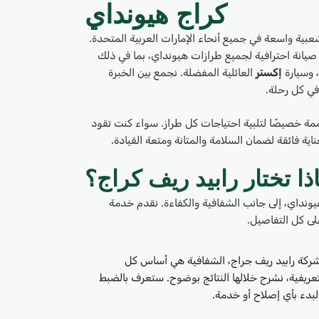
كراج هيونداي
بية واسعة في جميع أنحاء الإمارات العربية المتحدة.
انة احترافية لجميع طرازات هيونداي، بما في ذلك
، وسيارة
إكستر
العائلية المفضلة. نجمع بين الخبرة
في كل رحلة.
 خصيصًا لتلبية احتياجات كل طراز. سواء كنت تقود
ية فائقة لضمان السلامة والمتانة ومتعة القيادة.
ذا تختار رابيد ريف كراج؟
ونداي، إلى جانب الشفافية والكفاءة. نقدم خدمة
لى كل التفاصيل.
لشركة رابيد ريف جراج
، الشفافية هي أساس كل
عريفية، نشرح خلالها النتائج بوضوح. ستعرف بالضبط
البدء بأي إصلاح أو خدمة.