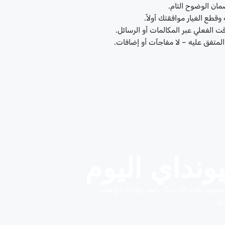
مان الوضوح التام.
قطع الغيار موافقتك أولاً.
ت الفعلي عبر المكالمات أو الرسائل.
ر المتفق عليه – لا مفاجآت أو إضافات.
ونداي اليوم
يمها. يقدم لك مركز رابيد ريف جراج هذه
م!