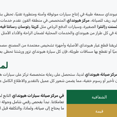
ونداي سمعة طيبة في إنتاج سيارات موثوقة وآمنة ومتطورة تقنيًا، تحظى بشع
بيد ريف للصيانة،
مركز هيونداي
المتخصص في منطقة القوز، نقدم خدمات صي
سنت
و
إلنترا
الصغيرة، وسيارات الدفع الرباعي مثل
كريتا
و
توسان
و
سانتا فيه
في كل طراز من هيونداي والخدمات المحلية لضمان الراحة والأداء الأمثل 
يقنا قطع غيار هيونداي الأصلية وأجهزة تشخيص معتمدة من المصنع، مصممة
يًا أو تقطع بها مسافات طويلة، فإن كل سيارة هيونداي تزور ورشتنا تحظى بعنا
لما
ركز صيانة هيونداي
لدينا، ستحصل على رعاية متخصصة تركز على سيارات هي
 تأخير أو رسوم خفية، مما يضمن شعور كل عميل بالتقدير والاطلاع الكامل ع
في مركز صيانة سيارات هيونداي
التابع 
الشفافية
تعاملاتنا. نبدأ بفحص رقمي شامل وجولة ت
ما يحتاج إلى صيانة، ولماذا، والتكلفة قبل 
قيمة