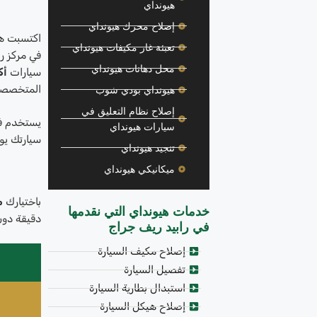
هيونداي
إصلاح محرك هيونداي
اكتسبت هي
تعبئة غاز مكيفات هيونداي
في مركز را
محل دهانات هيونداي
سيارات
أك
المتخصصة 
هيونداي بودي شوب
إصلاح نظام التعليق في
يستخدم فر
سيارات هيونداي
سيارتك يوم
تنجيد هيونداي
ميكانيكي هيونداي
باختيارك
م
خدمات هيونداي التي نقدمها
دقيقة دون
في رابيد ريف جراج
إصلاح مكيف السيارة
تفصيل السيارة
استبدال بطارية السيارة
إصلاح هيكل السيارة