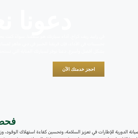
دعونا ن
في رابيد ريف كراج، أداء سيارتك هو شغفنا. سواءً كنت بحا
تحسينات في الأداء، فإن فريقنا الخبير في دبي جاهز لمساع
بشكل أفضل وأسرع. دعنا نوفر لسيارتك العناية التي تستحق
احجز خدمتك الآن
فحص 
يانة الدورية للإطارات في تعزيز السلامة، وتحسين كفاءة استهلاك الوقود، و