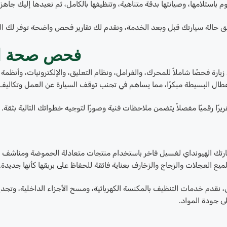
م باستلامها، وصيانتها بدقة متناهية، وتنظيفها بالكامل، ثم نعيدها إليك جاهزة
يق حالة سيارتك قبل وبعد الخدمة، ونقدم لك تقارير فحص واضحة توفر لك الر
فحص صحة السيارة
ارة فحصًا شاملاً للمحرك، والفرامل، ونظام التعليق، والإلكترونيات، وأنظم
عطال البسيطة مبكرًا، مما يساهم في تجنب توقف السيارة عن العمل وتكاليف
يرًا رقميًا مفصلاً يتضمن ملاحظات فنية وصورًا لتوجيه خطواتك التالية بثقة.
تك الهيونداي لغسيل فاخر باستخدام منتجات متعادلة الحموضة ومناشف من ا
يع العجلات والزجاج والزخارف بعناية فائقة للحفاظ على بريقها كأنها جديدة.
 نقدم خدمات التنظيف بالمكنسة الكهربائية، ومسح الأجزاء الداخلية، وتجدي
ى جودة المواد.