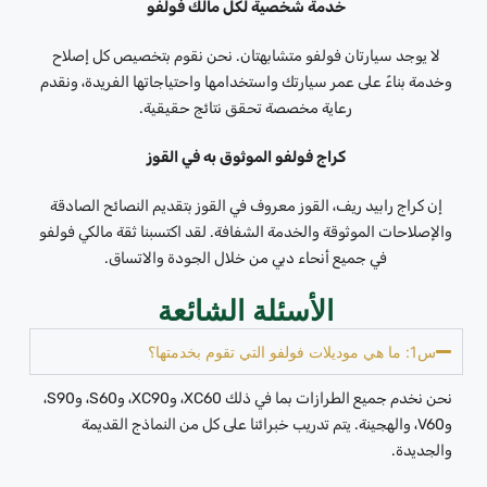
خدمة شخصية لكل مالك فولفو
لا يوجد سيارتان فولفو متشابهتان. نحن نقوم بتخصيص كل إصلاح
وخدمة بناءً على عمر سيارتك واستخدامها واحتياجاتها الفريدة، ونقدم
رعاية مخصصة تحقق نتائج حقيقية.
كراج فولفو الموثوق به في القوز
إن كراج رابيد ريف، القوز معروف في القوز بتقديم النصائح الصادقة
والإصلاحات الموثوقة والخدمة الشفافة. لقد اكتسبنا ثقة مالكي فولفو
في جميع أنحاء دبي من خلال الجودة والاتساق.
الأسئلة الشائعة
س1: ما هي موديلات فولفو التي تقوم بخدمتها؟
نحن نخدم جميع الطرازات بما في ذلك XC60، وXC90، وS60، وS90،
وV60، والهجينة. يتم تدريب خبرائنا على كل من النماذج القديمة
والجديدة.