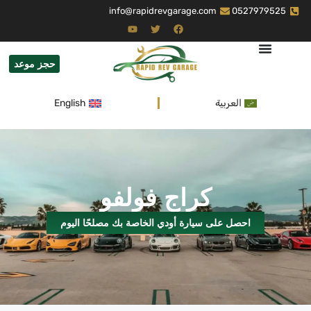
info@rapidrevgarage.com
0527979525
حجز موعد
العربية
English
كراج فولفو
احصل على سيارة أودي الخاصة بك مصلحًا اليوم