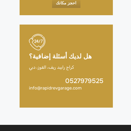
احجز مكانك
هل لديك أسئلة إضافية؟
كراج رابيد ريف، القوز، دبي
0527979525
info@rapidrevgarage.com