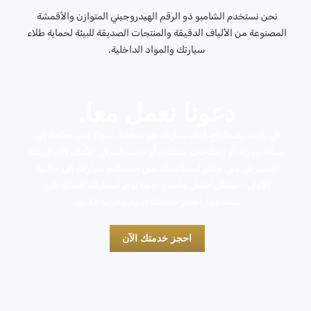
نحن نستخدم الشامبو ذو الرقم الهيدروجيني المتوازن والأقمشة
المصنوعة من الألياف الدقيقة والمنتجات الصديقة للبيئة لحماية طلاء
سيارتك والمواد الداخلية.
دعونا نعمل معا.
في رابيد ريف كراج، أداء سيارتك هو شغفنا. سواءً كنت بحاجة إلى
صيانة دورية، أو إصلاحات معقدة، أو تحسينات في الأداء، فإن فريقنا
الخبير في دبي جاهز لمساعدتك على استعادة سيارتك إلى حالتها
الأولى – بشكل أفضل وأسرع. دعنا نوفر لسيارتك العناية التي
تستحقها. احجز خدمتك اليوم وجرّب الفرق.
احجز خدمتك الآن