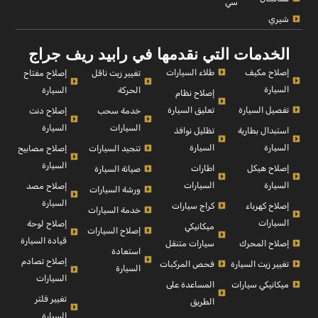
سي
شيري
الخدمات التي نقدمها في رابيد ريف جراج
إصلاح مكيف
طلاء السيارات
إصلاح مفتاح
تغيير زيت ناقل
السيارة
السيارة
الحركة
إصلاح نظام
تفصيل السيارة
تعليق السيارة
إصلاح دنت
خدمة سحب
السيارة
السيارات
استبدال بطارية
تظليل نوافذ
السيارة
السيارة
إصلاح مصابيح
تنجيد السيارات
السيارة
إصلاح هيكل
اطارات
صيانة السيارة
السيارة
السيارات
إصلاح مصد
ورشة السيارات
السيارة
إصلاح كهرباء
كراج سيارات
خدمة السيارات
السيارات
إصلاح لوحة
ميكانيكي
إصلاح السيارات
قيادة السيارة
إصلاح المحرك
سيارات متنقل
استعادة
إصلاح تصادم
تغيير زيت السيارة
فحص المركبات
السيارة
السيارات
ميكانيكي سيارات
المساعدة على
تغيير فلتر
الطريق
السيارة