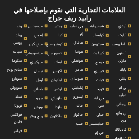
العلامات التجارية التي نقوم بإصلاحها في
رابيد ريف جراج
أودي
مرسيدس
رينو
شيفروليه
جي دبليو
جيتور
إم
أبارث
إم جي
رولز
كرايسلر
كيا
رويس
هافال
الفا روميو
ميني كوبر
سيتروين
كوينيجسيج
سيات
هوندا
أستون
ميتسوبيشي
كورفيت
لامبورغيني
مارتن
سكودا
هونغكي
ميركوري
دودج
ليفك
بايك
سانج يونج
هامر
نيسان
فيراري
لكزس
بنتلي
سوبارو
هيونداي
أوبل
فيات
لينكولن
بي ام
سوزوكي
إنفينيتي
باجاني
فورد
لوتس
دبليو
تسلا
ايسوزو
بيجو
جي ايه
مازيراتي
بوجاتي
تويوتا
سي
جاك
بورش
مازدا
بي واي
فولكس
جيلي
جاكوار
رينج روفر
ماكلارين
دي
فاجن
جينيسيس
جيب
كاديلاك
فولفو
جي إم
تشانجان