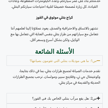
خدمتكم بناءً على عمر سيارتكم، وعدد الكيلومترات المقطوعة، وعادات
القيادة. كل زيارة مُصممة خصيصًا لتلبية احتياجات سيارتكم البنتلي.
كراج بنتلي موثوق في القوز
نشتهر بالاتساق والاحترافية والصدق. يعود عملاؤنا إلينا لعلمهم أننا
نتعامل مع سياراتهم من طراز بنتلي بنفس العناية التي نتعامل بها مع
الوكيل، ولكن بشكل أسرع وبسعر أقل.
الأسئلة الشائعة
س1: ما هي موديلات بنتلي التي تقومون بصيانتها؟
نقدم خدمات الصيانة لجميع طرازات بنتلي، بما في ذلك بنتايجا،
وكونتيننتال جي تي، وفلاينج سبير، ومولسان. نرحب بجميع الطرازات
الحديثة والقديمة في مركز بنتلي.
س2: هل يقع مرآب بنتلي الخاص بك في القوز؟