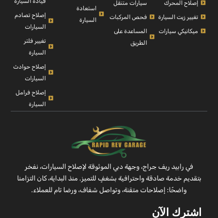
قيادة السيارة
إصلاح المحرك
سيارات متنقل
استعادة
إصلاح تصادم
تغيير زيت السيارة
فحص المركبات
السيارة
السيارات
ميكانيكي سيارات
المساعدة على
تغيير فلتر
الطريق
السيارة
إصلاح حوادث
السيارات
إصلاح فرامل
السيارة
في رابيد ريف جراج، وجهة دبي الموثوقة لإصلاح السيارات، نفخر
بتقديم خدمة صادقة واحترافية بشغفٍ للتميز. منذ البداية، كان التزامنا
واضحًا: إصلاحات متقنة، وتواصل شفاف، ورضا تام للعملاء.
اشترك الآن