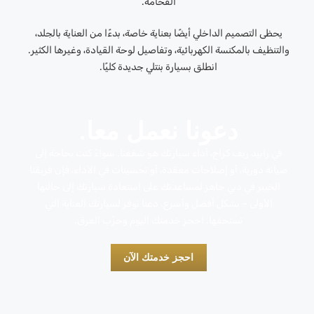
الفخامة.
يحظى التصميم الداخلي أيضًا بعناية خاصة، بدءًا من العناية بالجلد،
والتنظيف بالمكنسة الكهربائية، وتفاصيل لوحة القيادة، وغيرها الكثير.
انطلق بسيارة بنتلي جديدة كليًا.
دعونا نعمل معا.
في رابيد ريف كراج، أداء سيارتك هو شغفنا. سواءً كنت بحاجة إلى
صيانة دورية، أو إصلاحات معقدة، أو تحسينات في الأداء، فإن فريقنا
الخبير في دبي جاهز لمساعدتك على استعادة سيارتك إلى حالتها
الأولى – بشكل أفضل وأسرع. دعنا نوفر لسيارتك العناية التي
تستحقها. احجز خدمتك اليوم وجرّب الفرق.
احجز خدمتك الآن