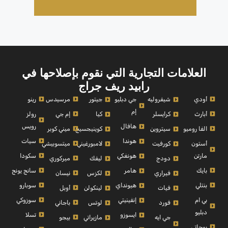
العلامات التجارية التي نقوم بإصلاحها في
رابيد ريف جراج
أودي
مرسيدس
رينو
شيفروليه
جي دبليو
جيتور
إم
أبارث
إم جي
رولز
كرايسلر
كيا
رويس
هافال
الفا روميو
ميني كوبر
سيتروين
كوينيجسيج
سيات
هوندا
أستون
ميتسوبيشي
كورفيت
لامبورغيني
مارتن
سكودا
هونغكي
ميركوري
دودج
ليفك
بايك
سانج يونج
هامر
نيسان
فيراري
لكزس
بنتلي
سوبارو
هيونداي
أوبل
فيات
لينكولن
بي ام
سوزوكي
إنفينيتي
باجاني
فورد
لوتس
دبليو
تسلا
ايسوزو
بيجو
جي ايه
مازيراتي
بوجاتي