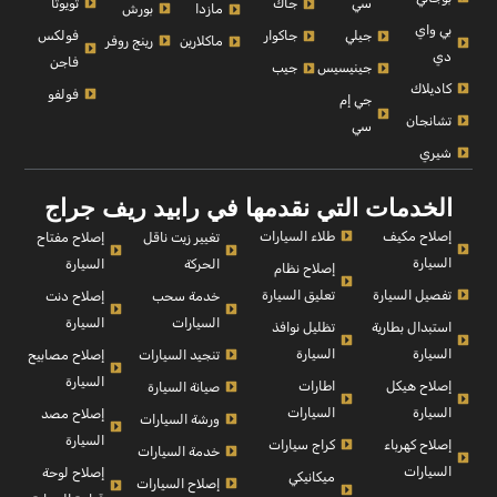
تويوتا
سي
جاك
بورش
مازدا
بي واي
فولكس
جيلي
جاكوار
رينج روفر
ماكلارين
دي
فاجن
جينيسيس
جيب
كاديلاك
فولفو
جي إم
تشانجان
سي
شيري
الخدمات التي نقدمها في رابيد ريف جراج
إصلاح مكيف
طلاء السيارات
إصلاح مفتاح
تغيير زيت ناقل
السيارة
السيارة
الحركة
إصلاح نظام
تفصيل السيارة
تعليق السيارة
إصلاح دنت
خدمة سحب
السيارة
السيارات
استبدال بطارية
تظليل نوافذ
السيارة
السيارة
إصلاح مصابيح
تنجيد السيارات
السيارة
إصلاح هيكل
اطارات
صيانة السيارة
السيارة
السيارات
إصلاح مصد
ورشة السيارات
السيارة
إصلاح كهرباء
كراج سيارات
خدمة السيارات
السيارات
إصلاح لوحة
ميكانيكي
إصلاح السيارات