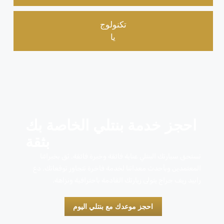
تكنولوج
يا
احجز خدمة بنتلي الخاصة بك
بثقة
تستحق سيارتك البنتلي عناية فائقة وخبرة فائقة. ثق بخبرائنا
المعتمدين وبأحدث معداتنا لخدمة فاخرة تتجاوز توقعاتك. دع
رابيد ريف جراج يتولى زيارتك القادمة باحترافية ونزاهة.
احجز موعدك مع بنتلي اليوم