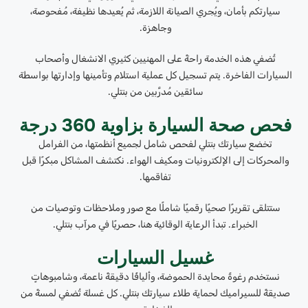
سيارتكم بأمان، ويُجري الصيانة اللازمة، ثم يُعيدها نظيفة، مُفحوصة،
وجاهزة.
تُضفي هذه الخدمة راحةً على المهنيين كثيري الانشغال وأصحاب
السيارات الفاخرة. يتم تسجيل كل عملية استلام وتأمينها وإدارتها بواسطة
سائقين مُدرَّبين من بنتلي.
فحص صحة السيارة بزاوية 360 درجة
تخضع سيارتك بنتلي لفحص شامل لجميع أنظمتها، من الفرامل
والمحركات إلى الإلكترونيات ومكيف الهواء. نكتشف المشاكل مبكرًا قبل
تفاقمها.
ستتلقى تقريرًا صحيًا رقميًا شاملًا مع صور وملاحظات وتوصيات من
الخبراء. تبدأ الرعاية الوقائية هنا، حصريًا في مرآب بنتلي.
غسيل السيارات
نستخدم رغوةً محايدة الحموضة، وأليافًا دقيقةً ناعمة، وشامبوهاتٍ
صديقةً للسيراميك لحماية طلاء سيارتك بنتلي. كل غسلة تُضفي لمسةً من