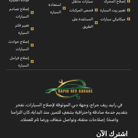
إصلاح المحرك
سيارات متنقل
استعادة
إصلاح تصادم
تغيير زيت السيارة
فحص المركبات
السيارة
السيارات
ميكانيكي سيارات
المساعدة على
تغيير فلتر
الطريق
السيارة
إصلاح حوادث
السيارات
إصلاح فرامل
السيارة
في رابيد ريف جراج، وجهة دبي الموثوقة لإصلاح السيارات، نفخر
بتقديم خدمة صادقة واحترافية بشغفٍ للتميز. منذ البداية، كان التزامنا
واضحًا: إصلاحات متقنة، وتواصل شفاف، ورضا تام للعملاء.
اشترك الآن