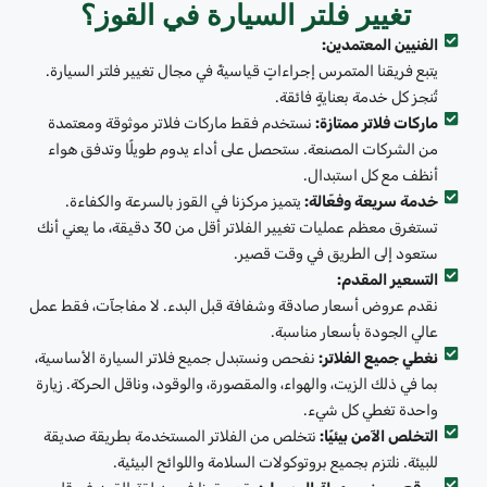
تغيير فلتر السيارة في القوز؟
الفنيين المعتمدين:
يتبع فريقنا المتمرس إجراءاتٍ قياسيةً في مجال تغيير فلتر السيارة.
تُنجز كل خدمة بعنايةٍ فائقة.
ماركات فلاتر ممتازة:
نستخدم فقط ماركات فلاتر موثوقة ومعتمدة
من الشركات المصنعة. ستحصل على أداء يدوم طويلًا وتدفق هواء
أنظف مع كل استبدال.
خدمة سريعة وفعّالة:
يتميز مركزنا في القوز بالسرعة والكفاءة.
تستغرق معظم عمليات تغيير الفلاتر أقل من 30 دقيقة، ما يعني أنك
ستعود إلى الطريق في وقت قصير.
التسعير المقدم:
نقدم عروض أسعار صادقة وشفافة قبل البدء. لا مفاجآت، فقط عمل
عالي الجودة بأسعار مناسبة.
نغطي جميع الفلاتر:
نفحص ونستبدل جميع فلاتر السيارة الأساسية،
بما في ذلك الزيت، والهواء، والمقصورة، والوقود، وناقل الحركة. زيارة
واحدة تغطي كل شيء.
التخلص الآمن بيئيًا:
نتخلص من الفلاتر المستخدمة بطريقة صديقة
للبيئة. نلتزم بجميع بروتوكولات السلامة واللوائح البيئية.