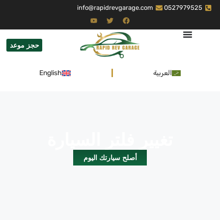
info@rapidrevgarage.com
0527979525
حجز موعد
العربية
English
تغيير فلتر السيارة
أصلح سيارتك اليوم