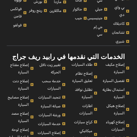
تويوتا
سي
جاك
بورش
مازدا
بي واي
فولكس
جيلي
جاكوار
رينج روفر
ماكلارين
دي
فاجن
جينيسيس
جيب
كاديلاك
فولفو
جي إم
تشانجان
سي
شيري
الخدمات التي نقدمها في رابيد ريف جراج
إصلاح مكيف
طلاء السيارات
إصلاح مفتاح
تغيير زيت ناقل
السيارة
السيارة
الحركة
إصلاح نظام
تفصيل السيارة
تعليق السيارة
إصلاح دنت
خدمة سحب
السيارة
السيارات
استبدال بطارية
تظليل نوافذ
السيارة
السيارة
إصلاح مصابيح
تنجيد السيارات
السيارة
إصلاح هيكل
اطارات
صيانة السيارة
السيارة
السيارات
إصلاح مصد
ورشة السيارات
السيارة
إصلاح كهرباء
كراج سيارات
خدمة السيارات
السيارات
إصلاح لوحة
ميكانيكي
إصلاح السيارات
قيادة السيارة