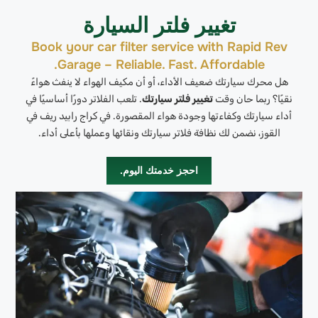
تغيير فلتر السيارة
Book your car filter service with Rapid Rev
Garage – Reliable. Fast. Affordable.
هل محرك سيارتك ضعيف الأداء، أو أن مكيف الهواء لا ينفث هواءً
نقيًا؟ ربما حان وقت
تغيير فلتر سيارتك
. تلعب الفلاتر دورًا أساسيًا في
أداء سيارتك وكفاءتها وجودة هواء المقصورة. في كراج رابيد ريف في
القوز، نضمن لك نظافة فلاتر سيارتك ونقائها وعملها بأعلى أداء.
احجز خدمتك اليوم.