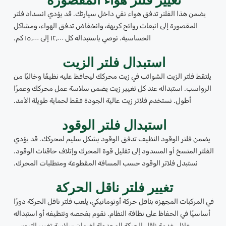
تغيير فلتر هواء المقصورة
يضمن هذا الفلتر تدفق هواء نقي داخل سيارتك. قد يؤدي انسداد فلتر
المقصورة إلى انبعاث روائح كريهة، وانخفاض تدفق الهواء، ومشاكل
الحساسية. نوصي باستبداله كل ١٢,٠٠٠ إلى ١٥,٠٠٠ كم.
استبدال فلتر الزيت
يلتقط فلتر الزيت الشوائب في زيت محركك ليحافظ عليه نظيفًا وخاليًا من
الرواسب. استبداله عند كل تغيير زيت يضمن سلاسة عمل محركك وعمرًا
أطول. نستخدم فلاتر زيت عالية الجودة فقط لحماية طويلة الأمد.
استبدال فلتر الوقود
يضمن فلتر الوقود النظيف تدفق الوقود بشكل سليم لمحركك. قد يؤدي
الفلتر المتسخ أو المسدود إلى تقليل قوة المحرك وإتلاف حاقنات الوقود.
نستبدل فلاتر الوقود حسب المسافة المقطوعة ومتطلبات المحرك.
تغيير فلتر ناقل الحركة
في المركبات المجهزة بناقل حركة أوتوماتيكي، يلعب فلتر ناقل الحركة دورًا
أساسيًا في الحفاظ على نظافة النظام. نقوم بفحصه وتنظيفه أو استبداله
خلال خدمة ناقل الحركة المجدولة لضمان سلاسة تغيير التروس.