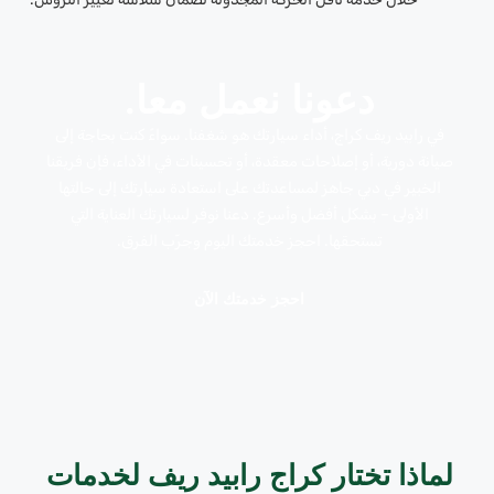
دعونا نعمل معا.
في رابيد ريف كراج، أداء سيارتك هو شغفنا. سواءً كنت بحاجة إلى
صيانة دورية، أو إصلاحات معقدة، أو تحسينات في الأداء، فإن فريقنا
الخبير في دبي جاهز لمساعدتك على استعادة سيارتك إلى حالتها
الأولى – بشكل أفضل وأسرع. دعنا نوفر لسيارتك العناية التي
تستحقها. احجز خدمتك اليوم وجرّب الفرق.
احجز خدمتك الآن
لماذا تختار كراج رابيد ريف لخدمات