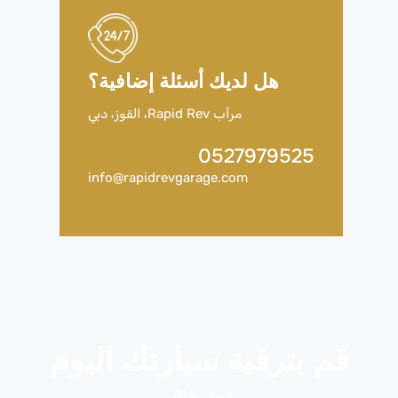
هل لديك أسئلة إضافية؟
مرآب Rapid Rev، القوز، دبي
0527979525
info@rapidrevgarage.com
قم بترقية سيارتك اليوم
اتصل بنا الآن