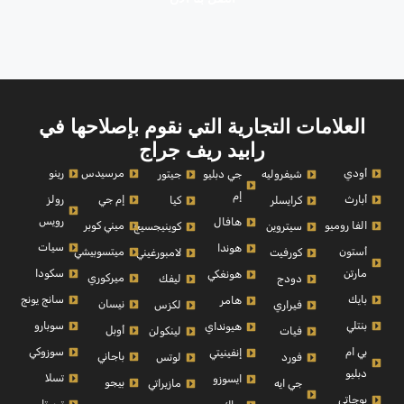
العلامات التجارية التي نقوم بإصلاحها في
رابيد ريف جراج
أودي
مرسيدس
رينو
شيفروليه
جي دبليو
جيتور
إم
أبارث
إم جي
رولز
كرايسلر
كيا
رويس
هافال
الفا روميو
ميني كوبر
سيتروين
كوينيجسيج
سيات
هوندا
أستون
ميتسوبيشي
كورفيت
لامبورغيني
مارتن
سكودا
هونغكي
ميركوري
دودج
ليفك
بايك
سانج يونج
هامر
نيسان
فيراري
لكزس
بنتلي
سوبارو
هيونداي
أوبل
فيات
لينكولن
بي ام
سوزوكي
إنفينيتي
باجاني
فورد
لوتس
دبليو
تسلا
ايسوزو
بيجو
جي ايه
مازيراتي
بوجاتي