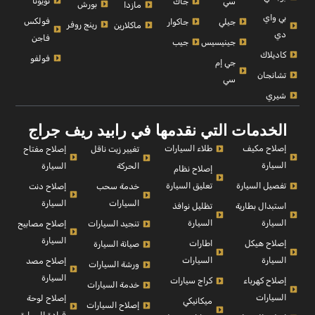
تويوتا
سي
جاك
بورش
مازدا
بي واي
فولكس
جيلي
جاكوار
رينج روفر
ماكلارين
دي
فاجن
جينيسيس
جيب
كاديلاك
فولفو
جي إم
تشانجان
سي
شيري
الخدمات التي نقدمها في رابيد ريف جراج
إصلاح مكيف
طلاء السيارات
إصلاح مفتاح
تغيير زيت ناقل
السيارة
السيارة
الحركة
إصلاح نظام
تفصيل السيارة
تعليق السيارة
إصلاح دنت
خدمة سحب
السيارة
السيارات
استبدال بطارية
تظليل نوافذ
السيارة
السيارة
إصلاح مصابيح
تنجيد السيارات
السيارة
إصلاح هيكل
اطارات
صيانة السيارة
السيارة
السيارات
إصلاح مصد
ورشة السيارات
السيارة
إصلاح كهرباء
كراج سيارات
خدمة السيارات
السيارات
إصلاح لوحة
ميكانيكي
إصلاح السيارات
قيادة السيارة