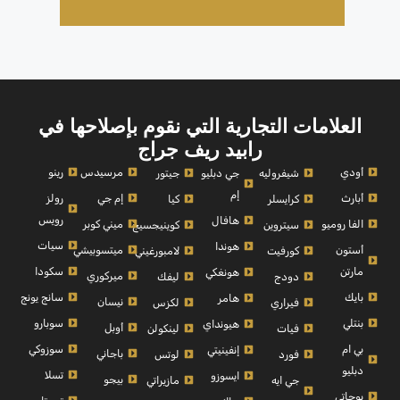
العلامات التجارية التي نقوم بإصلاحها في
رابيد ريف جراج
أودي
مرسيدس
رينو
شيفروليه
جي دبليو
جيتور
إم
أبارث
إم جي
رولز
كرايسلر
كيا
رويس
هافال
الفا روميو
ميني كوبر
سيتروين
كوينيجسيج
سيات
هوندا
أستون
ميتسوبيشي
كورفيت
لامبورغيني
مارتن
سكودا
هونغكي
ميركوري
دودج
ليفك
بايك
سانج يونج
هامر
نيسان
فيراري
لكزس
بنتلي
سوبارو
هيونداي
أوبل
فيات
لينكولن
بي ام
سوزوكي
إنفينيتي
باجاني
فورد
لوتس
دبليو
تسلا
ايسوزو
بيجو
جي ايه
مازيراتي
بوجاتي