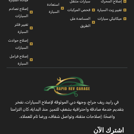
إصلاح المحرك
سيارات متنقل
استعادة
إصلاح تصادم
تغيير زيت السيارة
فحص المركبات
السيارة
السيارات
ميكانيكي سيارات
المساعدة على
تغيير فلتر
الطريق
السيارة
إصلاح حوادث
السيارات
إصلاح فرامل
السيارة
في رابيد ريف جراج، وجهة دبي الموثوقة لإصلاح السيارات، نفخر
بتقديم خدمة صادقة واحترافية بشغفٍ للتميز. منذ البداية، كان التزامنا
واضحًا: إصلاحات متقنة، وتواصل شفاف، ورضا تام للعملاء.
اشترك الآن