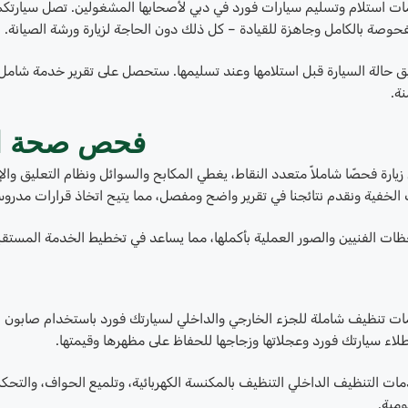
ت استلام وتسليم سيارات فورد في دبي لأصحابها المشغولين. تصل سيارتكم 
حوصة بالكامل وجاهزة للقيادة – كل ذلك دون الحاجة لزيارة ورشة الصيانة.
يق حالة السيارة قبل استلامها وعند تسليمها. ستحصل على تقرير خدمة شامل
نة.
فحص صحة السيارة
ارة فحصًا شاملاً متعدد النقاط، يغطي المكابح والسوائل ونظام التعليق وال
الخفية ونقدم نتائجنا في تقرير واضح ومفصل، مما يتيح اتخاذ قرارات مدروس
ظات الفنيين والصور العملية بأكملها، مما يساعد في تخطيط الخدمة المستقبل
ت تنظيف شاملة للجزء الخارجي والداخلي لسيارتك فورد باستخدام صابون ص
اء سيارتك فورد وعجلاتها وزجاجها للحفاظ على مظهرها وقيمتها.
ت التنظيف الداخلي التنظيف بالمكنسة الكهربائية، وتلميع الحواف، والتحك
ومية.