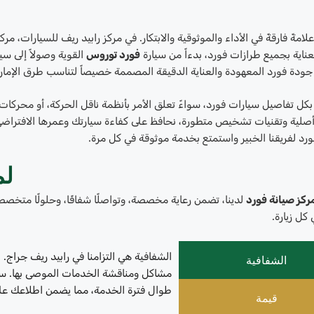
 علامةً فارقةً في الأداء والموثوقية والابتكار. في مركز رابيد ريف للسيارات، 
ناية بجميع طرازات فورد، بدءاً من سيارة
فورد توروس
القوية وصولاً إلى سي
جودة فورد المعهودة والعناية الدقيقة المصممة خصيصاً لتناسب طرق الإمارات
أصلية وتقنيات تشخيص متطورة، نحافظ على كفاءة سيارتك وعمرها الافتراضي 
ورد لفريقنا الخبير واستمتع بخدمة موثوقة في كل مرة.
لم
ركز صيانة فورد
لدينا، تضمن رعاية مخصصة، وتواصلًا شفافًا، وحلولًا متخص
كل زيارة.
الشفافية هي التزامنا في رابيد ريف جراج
الشفافية
مشاكل ومناقشة الخدمات الموصى بها. ست
طوال فترة الخدمة، مما يضمن اطلاعك ع
قيمة