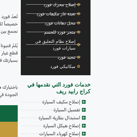
إصلاح محرك فورد
تعبئة غاز مكيفات فورد
تُعدّ فورد
محل دهانات فورد
خصيصاً للع
نجمع بين 
متجر فورد للجسم
إصلاح نظام التعليق في
سيارات فورد
قطع غيار 
تنجيد فورد
بسيارتك ف
ميكانيكي فورد
خدمات فورد التي نقدمها في
باختيارك
م
كراج رابيد ريف
الجودة في 
إصلاح مكيف السيارة
تفصيل السيارة
استبدال بطارية السيارة
إصلاح هيكل السيارة
إصلاح كهرباء السيارات