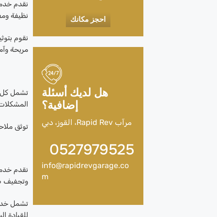
نقدم خدما
نظيفة ومف
احجز مكانك
نقوم بتوث
مريحة وآم
هل لديك أسئلة
تشمل كل زي
إضافية؟
المشكلات 
مرآب Rapid Rev، القوز، دبي
توثق ملاح
0527979525
info@rapidrevgarage.co
نقدم خدما
m
وتجفيف طل
تشمل خدما
للقيادة الي