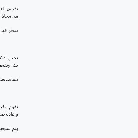
تضمن العن
من محاذاة
تتوفر خيار
تحمي فلات
بك، ونفحص
تساعد هذه
نقوم بتغيي
وإعادة ضب
يتم تسجيل 