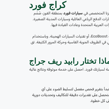
كراج فورد
مركزنا المتخصص في
سيارات فورد
بمنطقة القوز، صُمّم
ارات الدفع الرباعي العائلية وسيارات المدينة الصغيرة.
 العربية المتحدة وعادات القيادة فيها.
يُلمّ فنيونا بكل تفاصيل سيارات فورد، سواءً تعلق الأمر بأنظمة ناقل الحركة، أو محركات EcoBoost، أو تقنيات السيارات الهجينة. وباستخدام
في الظروف الجوية القاسية وحركة المرور الكثيفة. ثق
اذا تختار رابيد ريف جراج
صة لسيارتك فورد. احصل على خدمة موثوقة ونتائج عالية
. نبدأ بتقرير فحص مفصل لتسليط الضوء على أي
حصل على تقديرات دقيقة للتكاليف وتحديثات دورية
لى كل خطوة.