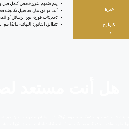
يتم تقديم تقرير فحص كامل قبل ب
خبرة
أنت توافق على تفاصيل تكاليف قطع 
تحديثات فورية عبر الرسائل أو المك
تكنولوج
تتطابق الفاتورة النهائية دائمًا مع ال
يا
هل أنت مستعد لصي
ارتك فورد تستحق خدمة مميزة وموثوقة. في ورشة رابيد ريف، نحن على أتم 
واصل شفاف، وخدمة مصممة خصيصًا لتلبية احتياجاتك. احجز الآن لتجربة ال