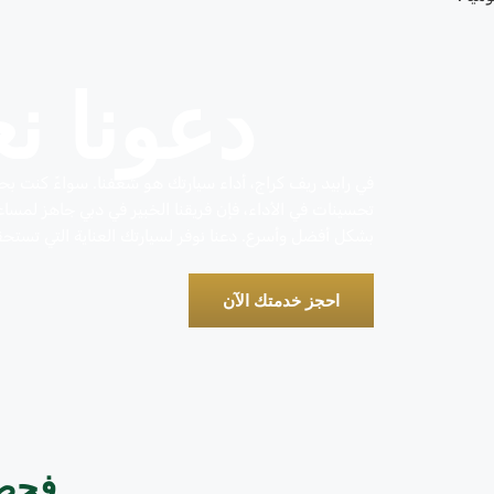
دعونا ن
في رابيد ريف كراج، أداء سيارتك هو شغفنا. سواءً كنت بحا
تحسينات في الأداء، فإن فريقنا الخبير في دبي جاهز لمساع
بشكل أفضل وأسرع. دعنا نوفر لسيارتك العناية التي تستحق
احجز خدمتك الآن
فحص 