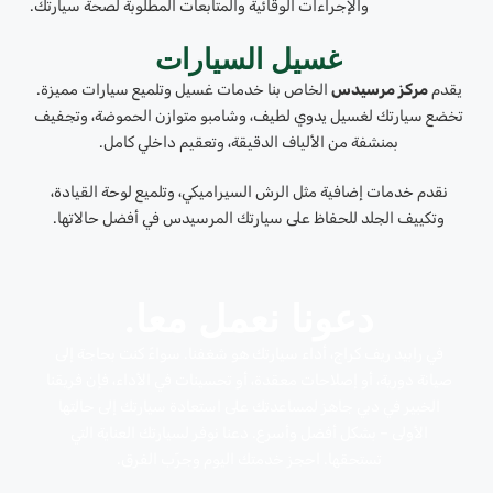
والإجراءات الوقائية والمتابعات المطلوبة لصحة سيارتك.
غسيل السيارات
يقدم
مركز مرسيدس
الخاص بنا خدمات غسيل وتلميع سيارات مميزة.
تخضع سيارتك لغسيل يدوي لطيف، وشامبو متوازن الحموضة، وتجفيف
بمنشفة من الألياف الدقيقة، وتعقيم داخلي كامل.
نقدم خدمات إضافية مثل الرش السيراميكي، وتلميع لوحة القيادة،
وتكييف الجلد للحفاظ على سيارتك المرسيدس في أفضل حالاتها.
دعونا نعمل معا.
في رابيد ريف كراج، أداء سيارتك هو شغفنا. سواءً كنت بحاجة إلى
صيانة دورية، أو إصلاحات معقدة، أو تحسينات في الأداء، فإن فريقنا
الخبير في دبي جاهز لمساعدتك على استعادة سيارتك إلى حالتها
الأولى – بشكل أفضل وأسرع. دعنا نوفر لسيارتك العناية التي
تستحقها. احجز خدمتك اليوم وجرّب الفرق.