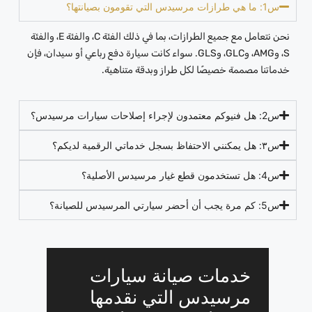
س1: ما هي طرازات مرسيدس التي تقومون بصيانتها؟
نحن نتعامل مع جميع الطرازات، بما في ذلك الفئة C، والفئة E، والفئة
S، وAMG، وGLC، وGLS. سواء كانت سيارة دفع رباعي أو سيدان، فإن
خدماتنا مصممة خصيصًا لكل طراز وبدقة متناهية.
س2: هل فنيوكم معتمدون لإجراء إصلاحات سيارات مرسيدس؟
س٣: هل يمكنني الاحتفاظ بسجل خدماتي الرقمية لديكم؟
س4: هل تستخدمون قطع غيار مرسيدس الأصلية؟
س5: كم مرة يجب أن أحضر سيارتي المرسيدس للصيانة؟
خدمات صيانة سيارات
مرسيدس التي نقدمها