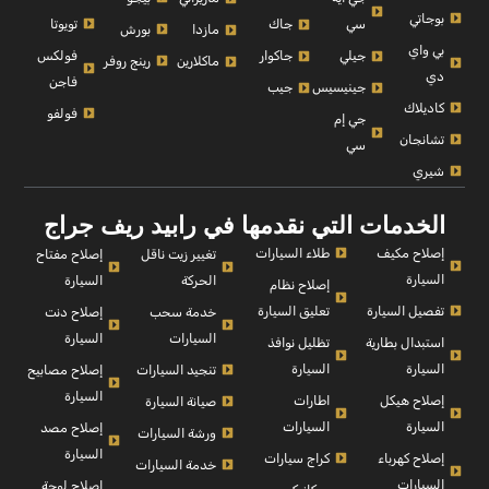
بوجاتي
تويوتا
سي
جاك
بورش
مازدا
بي واي
فولكس
جيلي
جاكوار
رينج روفر
ماكلارين
دي
فاجن
جينيسيس
جيب
كاديلاك
فولفو
جي إم
تشانجان
سي
شيري
الخدمات التي نقدمها في رابيد ريف جراج
إصلاح مكيف
طلاء السيارات
إصلاح مفتاح
تغيير زيت ناقل
السيارة
السيارة
الحركة
إصلاح نظام
تفصيل السيارة
تعليق السيارة
إصلاح دنت
خدمة سحب
السيارة
السيارات
استبدال بطارية
تظليل نوافذ
السيارة
السيارة
إصلاح مصابيح
تنجيد السيارات
السيارة
إصلاح هيكل
اطارات
صيانة السيارة
السيارة
السيارات
إصلاح مصد
ورشة السيارات
السيارة
إصلاح كهرباء
كراج سيارات
خدمة السيارات
السيارات
إصلاح لوحة