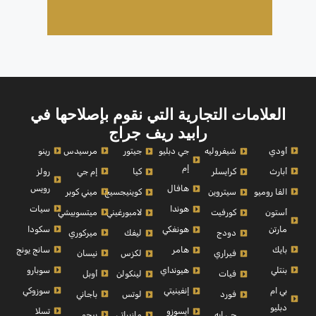
العلامات التجارية التي نقوم بإصلاحها في
رابيد ريف جراج
أودي
مرسيدس
رينو
شيفروليه
جي دبليو
جيتور
إم
أبارث
إم جي
رولز
كرايسلر
كيا
رويس
هافال
الفا روميو
ميني كوبر
سيتروين
كوينيجسيج
سيات
هوندا
أستون
ميتسوبيشي
كورفيت
لامبورغيني
مارتن
سكودا
هونغكي
ميركوري
دودج
ليفك
بايك
سانج يونج
هامر
نيسان
فيراري
لكزس
بنتلي
سوبارو
هيونداي
أوبل
فيات
لينكولن
بي ام
سوزوكي
إنفينيتي
باجاني
فورد
لوتس
دبليو
تسلا
ايسوزو
بيجو
جي ايه
مازيراتي