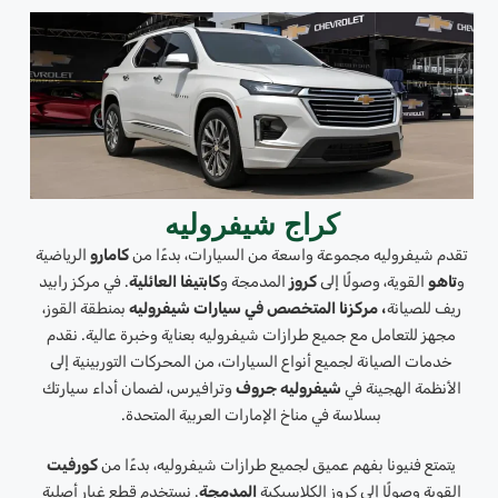
كراج شيفروليه
تقدم شيفروليه مجموعة واسعة من السيارات، بدءًا من
كامارو
الرياضية
و
تاهو
القوية، وصولًا إلى
كروز
المدمجة و
كابتيفا العائلية
. في مركز رابيد
ريف للصيانة
، مركزنا المتخصص في سيارات شيفروليه
بمنطقة القوز،
مجهز للتعامل مع جميع طرازات شيفروليه بعناية وخبرة عالية. نقدم
خدمات الصيانة لجميع أنواع السيارات، من المحركات التوربينية إلى
الأنظمة الهجينة في
شيفروليه جروف
وترافيرس، لضمان أداء سيارتك
بسلاسة في مناخ الإمارات العربية المتحدة.
يتمتع فنيونا بفهم عميق لجميع طرازات شيفروليه، بدءًا من
كورفيت
القوية وصولًا إلى كروز الكلاسيكية
المدمجة
. نستخدم قطع غيار أصلية