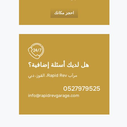
احجز مكانك
هل لديك أسئلة إضافية؟
مرآب Rapid Rev، القوز، دبي
0527979525
info@rapidrevgarage.com