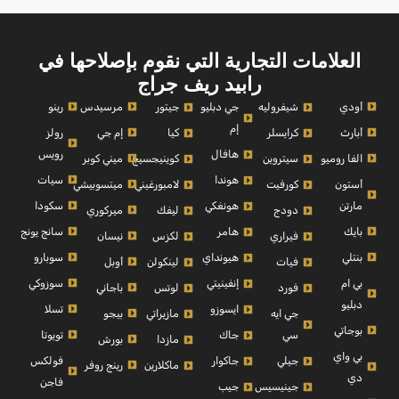
العلامات التجارية التي نقوم بإصلاحها في
رابيد ريف جراج
أودي
مرسيدس
رينو
شيفروليه
جي دبليو
جيتور
إم
أبارث
إم جي
رولز
كرايسلر
كيا
رويس
هافال
الفا روميو
ميني كوبر
سيتروين
كوينيجسيج
سيات
هوندا
أستون
ميتسوبيشي
كورفيت
لامبورغيني
مارتن
سكودا
هونغكي
ميركوري
دودج
ليفك
بايك
سانج يونج
هامر
نيسان
فيراري
لكزس
بنتلي
سوبارو
هيونداي
أوبل
فيات
لينكولن
بي ام
سوزوكي
إنفينيتي
باجاني
فورد
لوتس
دبليو
تسلا
ايسوزو
بيجو
جي ايه
مازيراتي
بوجاتي
تويوتا
سي
جاك
بورش
مازدا
بي واي
فولكس
جيلي
جاكوار
رينج روفر
ماكلارين
دي
فاجن
جينيسيس
جيب