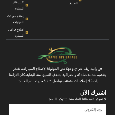
تغيير فلتر
الطريق
السيارة
إصلاح حوادث
السيارات
إصلاح فرامل
السيارة
في رابيد ريف جراج، وجهة دبي الموثوقة لإصلاح السيارات، نفخر
بتقديم خدمة صادقة واحترافية بشغفٍ للتميز. منذ البداية، كان التزامنا
واضحًا: إصلاحات متقنة، وتواصل شفاف، ورضا تام للعملاء.
اشترك الآن
لا تفوتوا تحديثاتنا القادمة! اشتركوا اليوم!