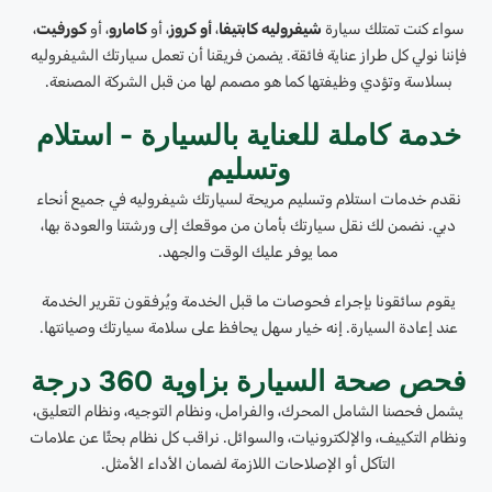
سواء كنت تمتلك سيارة
شيفروليه كابتيفا
،
أو كروز
، أو
كامارو
، أو
كورفيت
،
فإننا نولي كل طراز عناية فائقة. يضمن فريقنا أن تعمل سيارتك الشيفروليه
بسلاسة وتؤدي وظيفتها كما هو مصمم لها من قبل الشركة المصنعة.
خدمة كاملة للعناية بالسيارة - استلام
وتسليم
نقدم خدمات استلام وتسليم مريحة لسيارتك شيفروليه في جميع أنحاء
دبي. نضمن لك نقل سيارتك بأمان من موقعك إلى ورشتنا والعودة بها،
مما يوفر عليك الوقت والجهد.
يقوم سائقونا بإجراء فحوصات ما قبل الخدمة ويُرفقون تقرير الخدمة
عند إعادة السيارة. إنه خيار سهل يحافظ على سلامة سيارتك وصيانتها.
فحص صحة السيارة بزاوية 360 درجة
يشمل فحصنا الشامل المحرك، والفرامل، ونظام التوجيه، ونظام التعليق،
ونظام التكييف، والإلكترونيات، والسوائل. نراقب كل نظام بحثًا عن علامات
التآكل أو الإصلاحات اللازمة لضمان الأداء الأمثل.