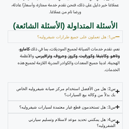
عملائنا خير دليل على ذلك، فنحن نقدم خدمة ممتازة، وأسعارًا عادلة،
ورضا تام من عملائنا.
الأسئلة المتداولة (الأسئلة الشائعة)
س1: هل تعملون على جميع طرازات شيفروليه؟
نعم، نقدم خدمات الصيانة لجميع الموديلات، بما في ذلك
كامارو
،
وتاهو
،
وكابتيفا
،
وكورفيت
،
وكروز
،
وجروف
،
وترافيرس
، والأنظمة
الهجينة. لدينا جميع المعدات والكوادر المدربة اللازمة لجميع هذه
الخدمات.
س2: هل من الأفضل استخدام مركز صيانة شيفروليه الخاص
بك بدلاً من وكالة بيع السيارات؟
س3: هل تستخدمون قطع غيار معتمدة لسيارات شيفروليه؟
س4: هل يمكنني تحديد موعد لاستلام وتسليم سيارتي
الشفروليه؟