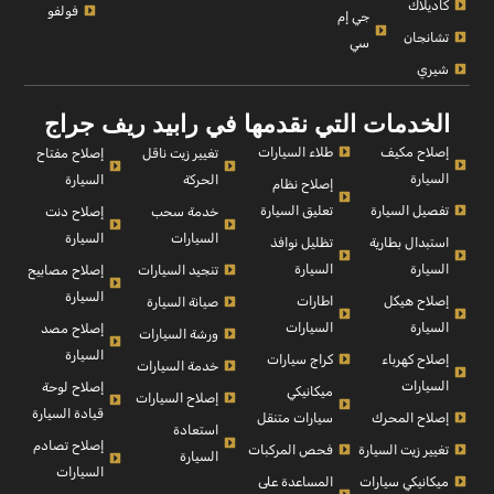
كاديلاك
فولفو
جي إم
تشانجان
سي
شيري
الخدمات التي نقدمها في رابيد ريف جراج
إصلاح مكيف
طلاء السيارات
إصلاح مفتاح
تغيير زيت ناقل
السيارة
السيارة
الحركة
إصلاح نظام
تفصيل السيارة
تعليق السيارة
إصلاح دنت
خدمة سحب
السيارة
السيارات
استبدال بطارية
تظليل نوافذ
السيارة
السيارة
إصلاح مصابيح
تنجيد السيارات
السيارة
إصلاح هيكل
اطارات
صيانة السيارة
السيارة
السيارات
إصلاح مصد
ورشة السيارات
السيارة
إصلاح كهرباء
كراج سيارات
خدمة السيارات
السيارات
إصلاح لوحة
ميكانيكي
إصلاح السيارات
قيادة السيارة
إصلاح المحرك
سيارات متنقل
استعادة
إصلاح تصادم
تغيير زيت السيارة
فحص المركبات
السيارة
السيارات
ميكانيكي سيارات
المساعدة على