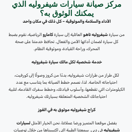
مركز صيانة سيارات شيفروليه الذي
يمكنك الوثوق به؟
الأداء والسلامة والموثوقية – كل ذلك في مكان واحد
من سيارة
شيفروليه تاهو
العائلية إلى سيارة
كامارو
الرياضية، نقوم بضبط
كل سيارة لضمان أدائها الآمن والفعال. تحافظ خدمتنا على صحة
المحرك، وراحة القيادة، وموثوقية النظام.
خدمة شخصية لكل مالك سيارة شيفروليه
لكل طراز من طرازات شيفروليه، بدءًا من كروز وصولًا إلى كورفيت،
احتياجاته الخاصة. لذا، نصمم خطط الصيانة بما يتناسب مع عدد
الكيلومترات التي تقطعها، وأسلوب قيادتك، وخطط سفرك القادمة، لتلبية
احتياجاتك الشخصية المتعلقة بسيارتك شيفروليه.
كراج شيفروليه موثوق به في القوز
بفضل موقعنا المتميز ورضا عملائنا، نحن الخيار الأمثل
لسيارات
شيفروليه
في دبي. سمعتنا الطيبة التي اكتسبناها من خلال توصيات