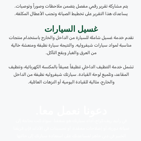
يتم مشاركة تقرير رقمي مفصل يتضمن ملاحظات وصوراً وتوصيات.
يساعدك هذا التقرير على تخطيط الصيانة وتجنب الأعطال المكلفة.
غسيل السيارات
نقدم خدمة غسيل شاملة للسيارة من الداخل والخارج باستخدام منتجات
مناسبة لمواد سيارات شيفروليه. والنتيجة سيارة نظيفة ومنعشة خالية
من العرق والغبار وبقع التآكل.
تشمل خدمة التنظيف الداخلي تنظيفاً عميقاً بالمكنسة الكهربائية، وتنظيف
المقاعد، وتلميع لوحة القيادة. سيارتك شيفروليه نظيفة من الداخل
والخارج، مثالية للقيادة اليومية أو النزهات العائلية.
دعونا نعمل معا.
في رابيد ريف كراج، أداء سيارتك هو شغفنا. سواءً كنت بحاجة إلى
صيانة دورية، أو إصلاحات معقدة، أو تحسينات في الأداء، فإن فريقنا
الخبير في دبي جاهز لمساعدتك على استعادة سيارتك إلى حالتها