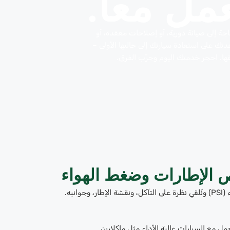
عمل معا.
جة إلى صيانة دورية، أو إصلاحات معقدة، أو
دتك على استعادة سيارتك إلى حالتها الأولى –
ها. احجز خدمتك اليوم وجرّب الفرق.
الإطارات وضغط الهواء
تُعدّ سلامة إطارات ماكلارين بالغة الأهمية لسرعتها وسلامتها. نقوم بفحص ضغط الهواء (PSI) ونُلقي نظرة على التآكل، ونقشة الإطار، وجوانبه.
 مع السيارات عالية الأداء مثل ماكلارين.