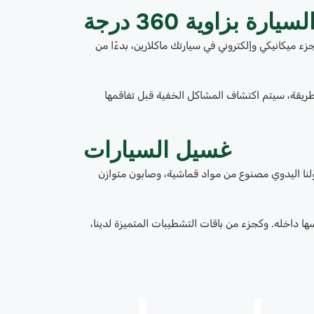
 بزاوية 360 درجة
ي فحصنا الشامل بزاوية 360 درجة لفحص كل جزء ميكانيكي وإلكتروني في سيارتك ماكلارين، بدءًا من
ريقة، سيتم اكتشاف المشاكل الخفية قبل تفاقمها
غسيل السيارات
لنا اليدوي مصنوع من مواد قماشية، وصابون متوازن
ا داخله. وكجزء من باقات التشطيبات المتميزة لدينا،