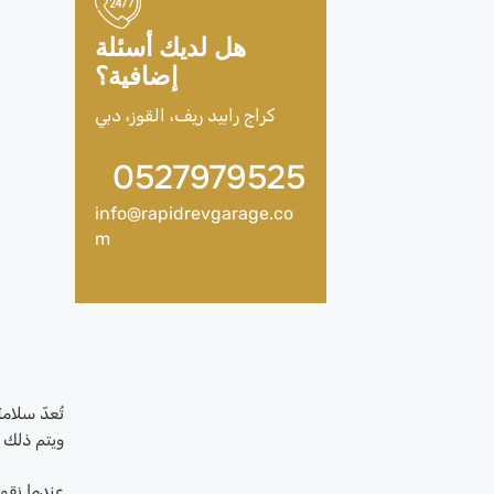
هل لديك أسئلة
إضافية؟
كراج رابيد ريف، القوز، دبي
0527979525
info@rapidrevgarage.co
m
ويتم ذلك 
عندما نقو