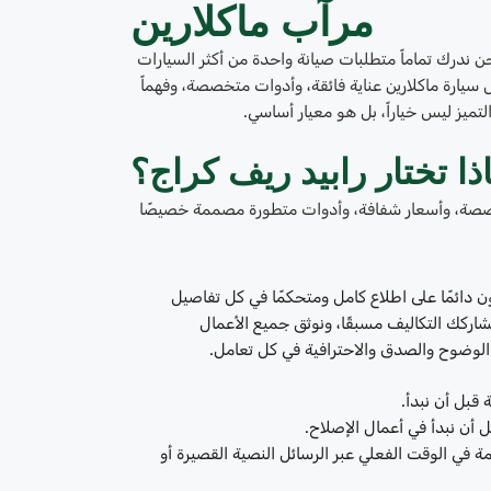
مرآب ماكلارين
حن ندرك تماماً متطلبات صيانة واحدة من أكثر السيارات
 570S الرشيقة إلى سيارة 765LT الفاخرة، تتطلب كل سيارة ماكلارين عناية فائقة، وأدوات متخصصة، وفهماً
التميز ليس خياراً، بل هو معيار أساسي.
ذا تختار رابيد ريف كراج؟
صصة، وأسعار شفافة، وأدوات متطورة مصممة خصيصًا
ن دائمًا على اطلاع كامل ومتحكمًا في كل تفاصيل
اركك التكاليف مسبقًا، ونوثق جميع الأعمال
الوضوح والصدق والاحترافية في كل تعامل.
قبل أن نبدأ.
 أن نبدأ في أعمال الإصلاح.
 في الوقت الفعلي عبر الرسائل النصية القصيرة أو