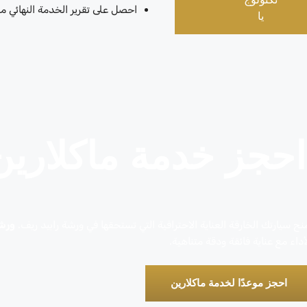
احصل على تقرير الخدمة النهائي م
يا
احجز خدمة ماكلارين
نح سيارتك الخارقة العناية الاحترافية التي تستحقها في ورشة رابيد ريف.
ورشة
أداء مع عناية فائقة ودقة متناهية.
احجز موعدًا لخدمة ماكلارين