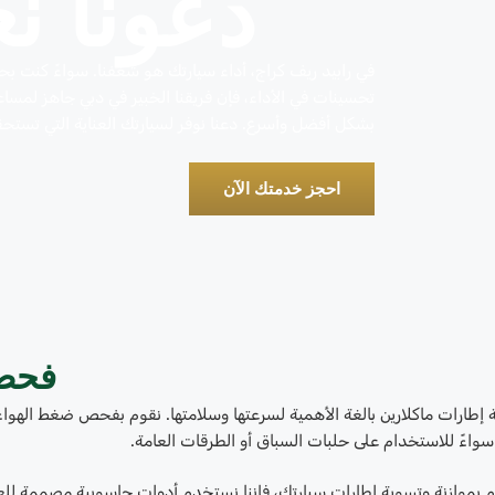
دعونا ن
في رابيد ريف كراج، أداء سيارتك هو شغفنا. سواءً كنت بحا
تحسينات في الأداء، فإن فريقنا الخبير في دبي جاهز لمساع
بشكل أفضل وأسرع. دعنا نوفر لسيارتك العناية التي تستحق
احجز خدمتك الآن
فحص 
سواءً للاستخدام على حلبات السباق أو الطرقات العامة.
م بموازنة وتسوية إطارات سيارتك، فإننا نستخدم أدوات حاسوبية مصممة للعمل