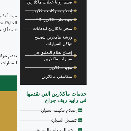
ضبط زوايا عجلات ماكلارين
إصلاح محركات ماكلارين
مرحباً بكم
تعبئة غاز ماكلارين AC
متجر ماكلارين للدهانات
عميقاً لهن
ورشة ماكلارين لتصليح
هياكل السيارات
إصلاح نظام التعليق في
يقدم
مركز
سيارات ماكلارين
للسيارات ا
تنجيد ماكلارين
ميكانيكي ماكلارين
خدمات ماكلارين التي نقدمها
في رابيد ريف جراج
إصلاح مكيف السيارة
تفصيل السيارة
استبدال بطارية السيارة