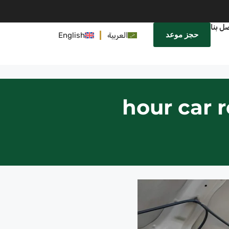
ل بنا
حجز موعد
العربية
English
24 hour ca