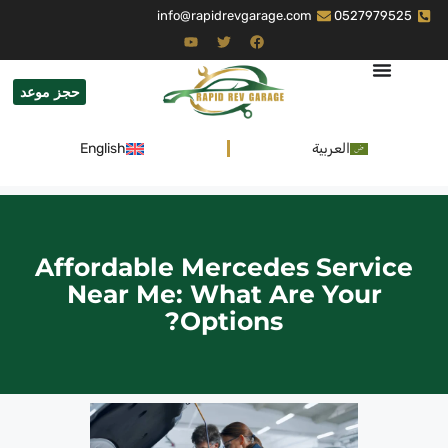
info@rapidrevgarage.com
0527979525
حجز موعد
العربية
English
Affordable Mercedes Service
Near Me: What Are Your
Options?