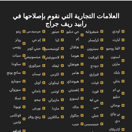
العلامات التجارية التي نقوم بإصلاحها في
رابيد ريف جراج
أودي
مرسيدس
رينو
شيفروليه
جي دبليو
جيتور
إم
أبارث
إم جي
رولز
كرايسلر
كيا
رويس
هافال
الفا روميو
ميني كوبر
سيتروين
كوينيجسيج
سيات
هوندا
أستون
ميتسوبيشي
كورفيت
لامبورغيني
مارتن
سكودا
هونغكي
ميركوري
دودج
ليفك
بايك
سانج يونج
هامر
نيسان
فيراري
لكزس
بنتلي
سوبارو
هيونداي
أوبل
فيات
لينكولن
بي ام
سوزوكي
إنفينيتي
باجاني
فورد
لوتس
دبليو
تسلا
ايسوزو
بيجو
جي ايه
مازيراتي
بوجاتي
تويوتا
سي
جاك
بورش
مازدا
بي واي
فولكس
جيلي
جاكوار
رينج روفر
ماكلارين
دي
فاجن
جينيسيس
جيب
كاديلاك
فولفو