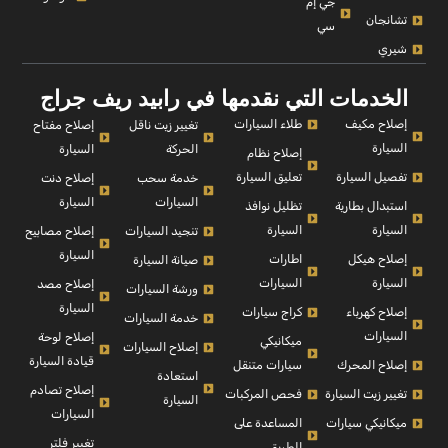
جي إم
تشانجان
سي
شيري
الخدمات التي نقدمها في رابيد ريف جراج
إصلاح مكيف
طلاء السيارات
إصلاح مفتاح
تغيير زيت ناقل
السيارة
السيارة
الحركة
إصلاح نظام
تفصيل السيارة
تعليق السيارة
إصلاح دنت
خدمة سحب
السيارة
السيارات
استبدال بطارية
تظليل نوافذ
السيارة
السيارة
إصلاح مصابيح
تنجيد السيارات
السيارة
إصلاح هيكل
اطارات
صيانة السيارة
السيارة
السيارات
إصلاح مصد
ورشة السيارات
السيارة
إصلاح كهرباء
كراج سيارات
خدمة السيارات
السيارات
إصلاح لوحة
ميكانيكي
إصلاح السيارات
قيادة السيارة
إصلاح المحرك
سيارات متنقل
استعادة
إصلاح تصادم
تغيير زيت السيارة
فحص المركبات
السيارة
السيارات
ميكانيكي سيارات
المساعدة على
تغيير فلتر
الطريق