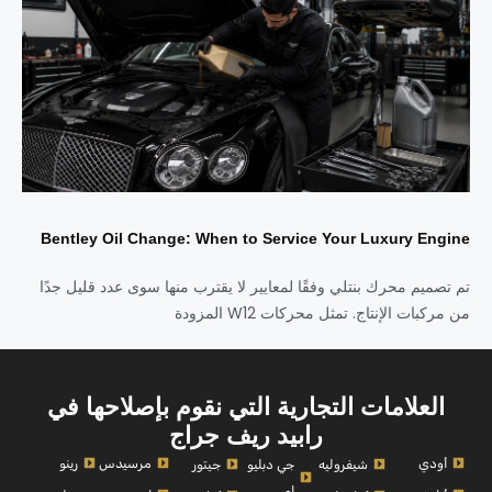
Bentley Oil Change: When to Service Your Luxury Engine
تم تصميم محرك بنتلي وفقًا لمعايير لا يقترب منها سوى عدد قليل جدًا
من مركبات الإنتاج. تمثل محركات W12 المزودة
العلامات التجارية التي نقوم بإصلاحها في
رابيد ريف جراج
أودي
مرسيدس
رينو
شيفروليه
جي دبليو
جيتور
إم