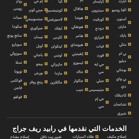
أبارث
إم جي
رولز
كرايسلر
كيا
رويس
هافال
الفا روميو
ميني كوبر
سيتروين
كوينيجسيج
سيات
هوندا
أستون
ميتسوبيشي
كورفيت
لامبورغيني
مارتن
سكودا
هونغكي
ميركوري
دودج
ليفك
بايك
سانج يونج
هامر
نيسان
فيراري
لكزس
بنتلي
سوبارو
هيونداي
أوبل
فيات
لينكولن
بي ام
سوزوكي
إنفينيتي
باجاني
فورد
لوتس
دبليو
تسلا
ايسوزو
بيجو
جي ايه
مازيراتي
بوجاتي
تويوتا
سي
جاك
بورش
مازدا
بي واي
فولكس
جيلي
جاكوار
رينج روفر
ماكلارين
دي
فاجن
جينيسيس
جيب
كاديلاك
فولفو
جي إم
تشانجان
سي
شيري
الخدمات التي نقدمها في رابيد ريف جراج
إصلاح مكيف
طلاء السيارات
إصلاح مفتاح
تغيير زيت ناقل