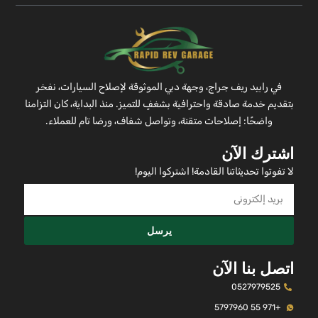
في رابيد ريف جراج، وجهة دبي الموثوقة لإصلاح السيارات، نفخر
بتقديم خدمة صادقة واحترافية بشغفٍ للتميز. منذ البداية، كان التزامنا
واضحًا: إصلاحات متقنة، وتواصل شفاف، ورضا تام للعملاء.
اشترك الآن
لا تفوتوا تحديثاتنا القادمة! اشتركوا اليوم!
يرسل
اتصل بنا الآن
0527979525
+971 55 5797960