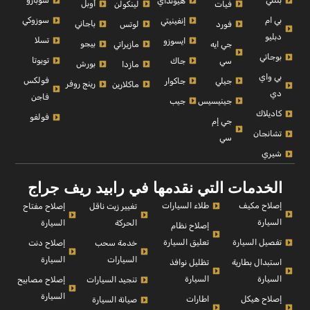
بنتلي
سوبارو
هيونداي
أوبل
فيات
لينكولن
بي ام
سوزوكي
إنفينيتي
باجاني
فورد
لوتس
دبليو
تسلا
ايسوزو
بيجو
جي ايه
مازيراتي
بوجاتي
تويوتا
سي
جاك
بورش
مازدا
بي واي
فولكس
جيلي
جاكوار
رينج روفر
ماكلارين
دي
فاجن
جينيسيس
جيب
كاديلاك
فولفو
جي إم
تشانجان
سي
شيري
الخدمات التي نقدمها في رابيد ريف جراج
إصلاح مكيف
طلاء السيارات
إصلاح مفتاح
تغيير زيت ناقل
السيارة
السيارة
الحركة
إصلاح نظام
تفصيل السيارة
تعليق السيارة
إصلاح دنت
خدمة سحب
السيارة
السيارات
استبدال بطارية
تظليل نوافذ
السيارة
السيارة
إصلاح مصابيح
تنجيد السيارات
السيارة
إصلاح هيكل
اطارات
صيانة السيارة