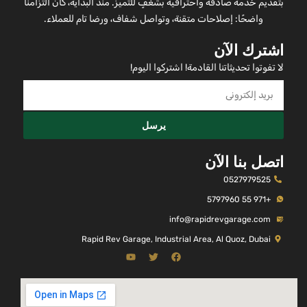
بتقديم خدمة صادقة واحترافية بشغفٍ للتميز. منذ البداية، كان التزامنا
واضحًا: إصلاحات متقنة، وتواصل شفاف، ورضا تام للعملاء.
اشترك الآن
لا تفوتوا تحديثاتنا القادمة! اشتركوا اليوم!
يرسل
اتصل بنا الآن
0527979525
+971 55 5797960
info@rapidrevgarage.com
Rapid Rev Garage, Industrial Area, Al Quoz, Dubai