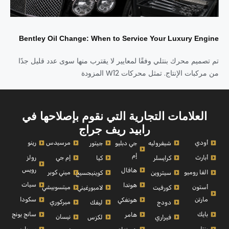
Bentley Oil Change: When to Service Your Luxury Engine
تم تصميم محرك بنتلي وفقًا لمعايير لا يقترب منها سوى عدد قليل جدًا
من مركبات الإنتاج. تمثل محركات W12 المزودة
العلامات التجارية التي نقوم بإصلاحها في
رابيد ريف جراج
أودي
مرسيدس
رينو
شيفروليه
جي دبليو
جيتور
إم
أبارث
إم جي
رولز
كرايسلر
كيا
رويس
هافال
الفا روميو
ميني كوبر
سيتروين
كوينيجسيج
سيات
هوندا
أستون
ميتسوبيشي
كورفيت
لامبورغيني
مارتن
سكودا
هونغكي
ميركوري
دودج
ليفك
بايك
سانج يونج
هامر
نيسان
فيراري
لكزس