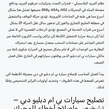
نظام التبريد البلاستيكي – فخزان التمدد، وتركيبات خرطوم التبريد، ودافع
مضخة المياه في المحركات N52، وN54، وB58 جميعها تفشل هنا بشكل
أسرع مما هي عليه في المناخات الأوروبية. تؤدي حركة التوقف والتشغيل
في منطقة الخليج التجاري والقوز إلى تدهور سائل نقل الحركة ZF بشكل
أسرع من فترات الخدمة في المصنع. تؤدي الرحلات القصيرة التي لا تصل
أبدًا إلى درجة حرارة التشغيل الكاملة إلى تراكم رواسب الكربون الناتجة عن
الحقن المباشر على صمامات السحب بمعدل متسارع. يعد استنزاف
البطارية من الوحدات التي لا تنام بشكل صحيح في الحرارة شكوى ثابتة من
مالكي سيارات بي ام دبليو الذين يوقفون سياراتهم في الخارج خلال فصل
الصيف.
يبدأ العمل المناسب لإصلاح سيارة بي ام دبليو في دبي بمعرفة الأنظمة التي
تتعرض للضغط في هذه الظروف – وتحديد أولويات التركيز التشخيصي وفقًا
لذلك.
تصليح سيارات بي ام دبليو دبي —
تشخيص وإصلاح أخطاء المحرك