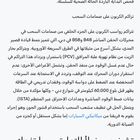
فحص البداية الباردة الحالة الصحية للسلسلة.
تراكم الكربون على صمامات السحب
تتراكم رواسب الكربون على الجزء الخلفي من صمامات السحب في
محركات الحقن المباشر B48 وB58 في دبي، التي تتميز بنمط قيادة قصير
المدى، بشكل أسرع من مثيلاتها في الطرق السريعة الأوروبية. ويتراكم بخار
الزيت من نظام تهوية علبة المرافق (PCV) باستمرار، ويزداد هذا التراكم في
حال عدم غسل الوقود من منفذ الحقن. وتشمل الأعراض الأخرى: عدم
استقرار دوران المحرك عند التوقف، وتردد في الاستجابة عند السرعات
المنخفضة عند الضغط على دواسة الوقود، وفقدان تدريجي في الطاقة
يظهر قبل بلوغ 60,000 كيلومتر في شوارع دبي – وكلها مؤكدة من خلال
بيانات ضبط الوقود المباشرة وعدادات الاحتراق غير المنتظم (ISTA).
ويتمثل الحل في تنظيف مشعب السحب باستخدام قشور الجوز، وهو إجراء
يقوم به فريقنا من
ميكانيكيي السيارات
إما بشكل مستقل أو كجزء من
الصيانة الدورية.