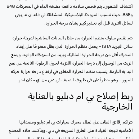
اكتشاف الشقوق. يتم فحص سلامة دافعة مضخة الماء في المحركات B48
وB58، حيث تتسبب المروحة البلاستيكية المتشققة في فقدان تدريجي
لسائل التبريد قبل أي تحذير كبير بشأن درجة الحرارة.
يتم تقييم سلوك منظم الحرارة من خلال البيانات المباشرة لدرجة حرارة
سائل التبريد ISTA – يعمل منظم الحرارة الذي يظل مفتوحًا على إبقاء
المحرك أقل من درجة الحرارة المثالية، ويزيد من استهلاك الوقود، ويمنع
الزيت من الوصول إلى درجة الحرارة اللازمة لحرق الرطوبة الناتجة عن نفخ
البداية الباردة. يتسبب منظم الحرارة المغلق في ارتفاع درجة حرارة حركة
المرور – وهو خطر أعلى في ظروف الصيف في دبي من أي مكان آخر.
ربط إصلاح بي ام دبليو بالعناية
الخارجية
تتراكم رقائق الطلاء على غطاء محرك سيارات بي ام دبليو ومصداتها
الأمامية نتيجة القيادة على الطرق السريعة في دبي. ويتأكسد طلاء المصنع
بشكل أسرع هنا تحت تأثير الأشعة فوق البنفسجية. إذا كانت السيارة