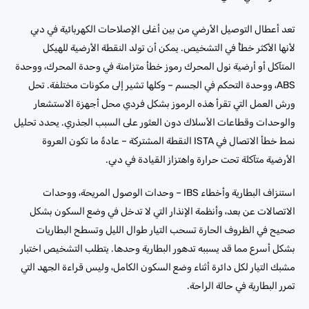
تعد أعطال التوصيل الأرضي من بين أغلى الإصلاحات الكهربائية في دبي
لأنها الأكثر خطأً في التشخيص. يمكن أن تولد النقطة الأرضية للهيكل
المتآكل أو أرضية نول المحرك رموز خطأ متزامنة في وحدة المحرك، ووحدة
ABS، ووحدة التحكم في الجسم – وكلها تشير إلى مكونات مختلفة. تحل
ورش العمل التي تقرأ هذه الرموز بشكل فردي محل أجهزة الاستشعار
والوحدات وقطاعات الأسلاك دون العثور على السبب الجذري. يحدد تحليل
نمط خطأ الاتصال في ISTA النقطة المشتركة – عادةً ما تكون العروة
الأرضية متآكلة تحت حرارة واهتزاز القيادة في دبي.
استنزاف البطارية وأخطاء IBS – وحدات الوصول المريحة، ووحدات
الاتصالات عن بعد، وأنظمة الإنذار التي لا تدخل في وضع السكون بشكل
صحيح في الظروف الحارة تسحب التيار طوال الليل وتسطح البطاريات
بشكل أسرع مما قد يسببه تدهور البطارية وحدها. يتطلب التشخيص اختبار
مشبك التيار لكل دائرة أثناء وضع السكون الكامل، وليس قراءة الجهد التي
تمرر البطارية في حالة الراحة.