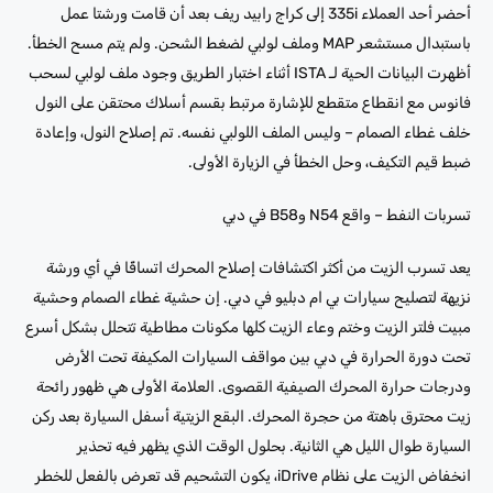
أحضر أحد العملاء 335i إلى كراج رابيد ريف بعد أن قامت ورشتا عمل
باستبدال مستشعر MAP وملف لولبي لضغط الشحن. ولم يتم مسح الخطأ.
أظهرت البيانات الحية لـ ISTA أثناء اختبار الطريق وجود ملف لولبي لسحب
فانوس مع انقطاع متقطع للإشارة مرتبط بقسم أسلاك محتقن على النول
خلف غطاء الصمام – وليس الملف اللولبي نفسه. تم إصلاح النول، وإعادة
ضبط قيم التكيف، وحل الخطأ في الزيارة الأولى.
تسربات النفط – واقع N54 وB58 في دبي
يعد تسرب الزيت من أكثر اكتشافات إصلاح المحرك اتساقًا في أي ورشة
نزيهة لتصليح سيارات بي ام دبليو في دبي. إن حشية غطاء الصمام وحشية
مبيت فلتر الزيت وختم وعاء الزيت كلها مكونات مطاطية تتحلل بشكل أسرع
تحت دورة الحرارة في دبي بين مواقف السيارات المكيفة تحت الأرض
ودرجات حرارة المحرك الصيفية القصوى. العلامة الأولى هي ظهور رائحة
زيت محترق باهتة من حجرة المحرك. البقع الزيتية أسفل السيارة بعد ركن
السيارة طوال الليل هي الثانية. بحلول الوقت الذي يظهر فيه تحذير
انخفاض الزيت على نظام iDrive، يكون التشحيم قد تعرض بالفعل للخطر