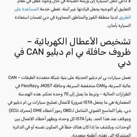
لا داعي لنقل السيارة إلى ورشة الصيانة في حال وجود عطل في نظام
التعليق أو التوجيه يجعل قيادتها غير آمنة. تغطي خدمة
المساعدة على
الطريق
لدينا منطقة القوز والمناطق المجاورة في دبي لضمان استعادة
السيارة بأمان.
تشخيص الأعطال الكهربائية –
ظروف حافلة بي ام دبليو CAN في
دبي
تعمل سيارات بي ام دبليو الحديثة على بنية شبكة متعددة الطبقات – CAN
عالية السرعة، وCAN منخفضة السرعة، وحافلة MOST، وFlexRay في
الطرازات الحالية – وتربط ما يصل إلى 70 وحدة تحكم. هذه الهندسة
المعمارية هي ما يجعل ISTA ضروريًا لأعمال تصليح سيارات بي ام دبليو في
دبي. يقرأ الماسح الضوئي الشامل لـOBD رموز أخطاء DME (محرك ECU)
ويتوقف عند هذا الحد. يقرأ ISTA كل وحدة، ويظهر أخطاء الاتصال بين
الوحدات، ويكشف ما إذا كان هناك خطأ في المكون نفسه أو في الدائرة
المشتركة التي تغذي أنظمة متعددة.