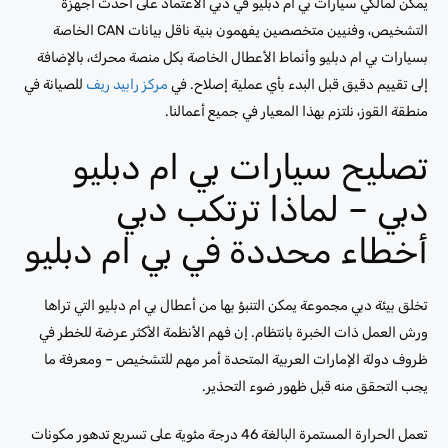
يمكن لمالكي سيارات بي ام دبليو في دبي الاعتماد على أحدث أجهزة
التشخيص، وفنيين متخصصين يفهمون بنية ناقل بيانات CAN الخاصة
بسيارات بي ام دبليو وأنماط الأعطال الخاصة بكل منصة محرك، بالإضافة
إلى تقييم دقيق قبل البدء بأي عملية إصلاح. في
مركز رابيد ريف
للصيانة في
منطقة القوز، نلتزم بهذا المعيار في جميع أعمالنا.
تصليح سيارات بي ام دبليو
دبي – لماذا ترتكب دبي
أخطاء محددة في بي ام دبليو
تخلق بيئة دبي مجموعة يمكن التنبؤ بها من أعطال بي ام دبليو التي تراها
ورش العمل ذات الخبرة بانتظام. إن فهم الأنظمة الأكثر عرضة للخطر في
ظروف دولة الإمارات العربية المتحدة أمر مهم للتشخيص – ومعرفة ما
يجب التحقق منه قبل ظهور ضوء التحذير.
تعمل الحرارة المستمرة البالغة 46 درجة مئوية على تسريع تدهور مكونات