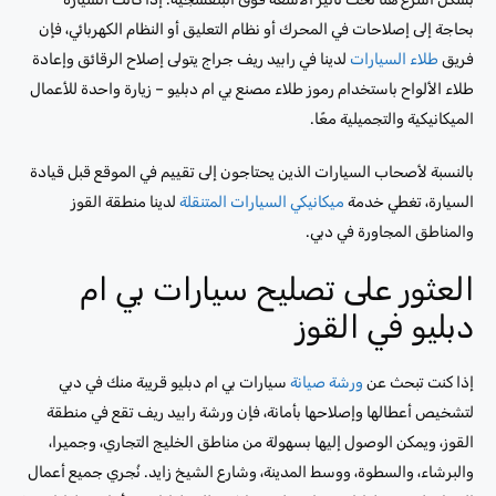
بحاجة إلى إصلاحات في المحرك أو نظام التعليق أو النظام الكهربائي، فإن
فريق
طلاء السيارات
لدينا في رابيد ريف جراج يتولى إصلاح الرقائق وإعادة
طلاء الألواح باستخدام رموز طلاء مصنع بي ام دبليو – زيارة واحدة للأعمال
الميكانيكية والتجميلية معًا.
بالنسبة لأصحاب السيارات الذين يحتاجون إلى تقييم في الموقع قبل قيادة
السيارة، تغطي خدمة
ميكانيكي السيارات المتنقلة
لدينا منطقة القوز
والمناطق المجاورة في دبي.
العثور على تصليح سيارات بي ام
دبليو في القوز
إذا كنت تبحث عن
ورشة صيانة
سيارات بي ام دبليو قريبة منك في دبي
لتشخيص أعطالها وإصلاحها بأمانة، فإن ورشة رابيد ريف تقع في منطقة
القوز، ويمكن الوصول إليها بسهولة من مناطق الخليج التجاري، وجميرا،
والبرشاء، والسطوة، ووسط المدينة، وشارع الشيخ زايد. نُجري جميع أعمال