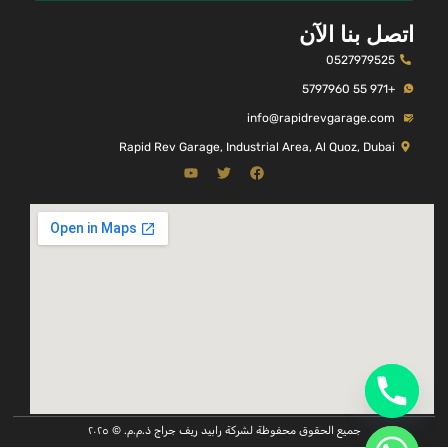
اتصل بنا الآن
0527979525
+971 55 5797960
info@rapidrevgarage.com
Rapid Rev Garage, Industrial Area, Al Quoz, Dubai
جميع الحقوق محفوظة لشركة رابيد ريف جراج ذ.م.م. © ٢٠٢٥