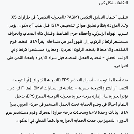
التكلفة بشكل كبير.
تتطلب أخطاء التعليق التكيفي (PASM/المحرك التكيفي) في طرازات X5
وX7 المزودة بنظام تعليق هوائي تشخيص ISTA قبل طلب أي مكون. يؤدي
تسرب الهواء الزنبركي، وأخطاء خرج الضاغط، وفشل كتلة الصمام، وانجراف
مستشعر ارتفاع الركوب إلى ظهور أعراض متداخلة. يقرأ ISTA ضغط خرج
الضاغط، والاحتفاظ بضغط الزاوية الفردية، ومعايرة مستشعر الارتفاع في
الوقت الفعلي – لتحديد العطل المحدد قبل شراء الأجزاء باهظة الثمن على
افتراض.
تعد أخطاء التوجيه – أضواء التحذير EPS (التوجيه الكهربائي) أو التوجيه
الثقيل أو اهتزاز التوجيه بسرعة – شائعة في سيارات BMW الفئة F في دبي.
تؤثر الحرارة على إدارة درجة حرارة محرك التوجيه المعزز EPS؛ يدخل
النظام أحيانًا في وضع الحماية تحت الحمل المستمر في حركة المرور. يقرأ
ISTA بيانات وحدة EPS وسجلات درجة حرارة المحرك وقيم مستشعر عزم
الدوران للتمييز بين حدث الحماية الحرارية والخطأ الفعلي في المكون.