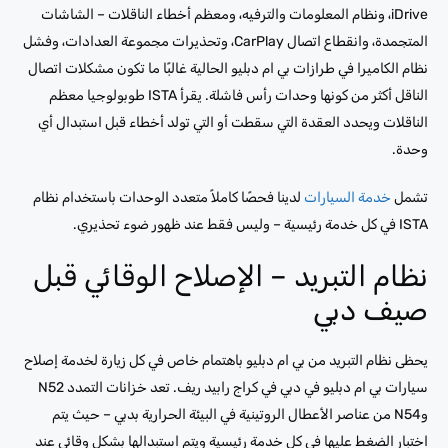
iDrive، ونظام المعلومات والترفيه، ومعظم أخطاء الناقلات – الشاشات
المتجمدة، وانقطاع اتصال CarPlay، وتحذيرات مجموعة العدادات، وفشل
نظام الكاميرا في طرازات بي ام دبليو الحالية غالبًا ما تكون مشكلات اتصال
الناقل أكثر من كونها وحدات رأس فاشلة. يقرأ ISTA طوبولوجيا معظم
الناقلات ويحدد العقدة التي سقطت أو التي تولد أخطاء قبل استبدال أي
وحدة.
تشمل
خدمة السيارات
لدينا فحصًا كاملاً متعدد الوحدات باستخدام نظام
ISTA في كل خدمة رئيسية – وليس فقط عند ظهور ضوء تحذيري.
نظام التبريد – الإصلاح الوقائي قبل
صيف دبي
يحظى نظام التبريد من بي ام دبليو باهتمام خاص في كل زيارة لخدمة إصلاح
سيارات بي ام دبليو في دبي في كراج رابيد ريف. تعد خزانات التمدد N52
وN54 من عناصر الأعطال الروتينية في البيئة الحرارية بدبي – حيث يتم
اختبار الضغط عليها في كل خدمة رئيسية ويتم استبدالها بشكل وقائي عند