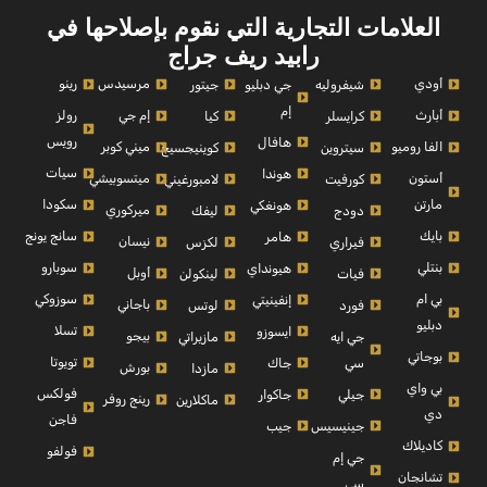
العلامات التجارية التي نقوم بإصلاحها في
رابيد ريف جراج
أودي
مرسيدس
رينو
شيفروليه
جي دبليو
جيتور
إم
أبارث
إم جي
رولز
كرايسلر
كيا
رويس
هافال
الفا روميو
ميني كوبر
سيتروين
كوينيجسيج
سيات
هوندا
أستون
ميتسوبيشي
كورفيت
لامبورغيني
مارتن
سكودا
هونغكي
ميركوري
دودج
ليفك
بايك
سانج يونج
هامر
نيسان
فيراري
لكزس
بنتلي
سوبارو
هيونداي
أوبل
فيات
لينكولن
بي ام
سوزوكي
إنفينيتي
باجاني
فورد
لوتس
دبليو
تسلا
ايسوزو
بيجو
جي ايه
مازيراتي
بوجاتي
تويوتا
سي
جاك
بورش
مازدا
بي واي
فولكس
جيلي
جاكوار
رينج روفر
ماكلارين
دي
فاجن
جينيسيس
جيب
كاديلاك
فولفو
جي إم
تشانجان
سي