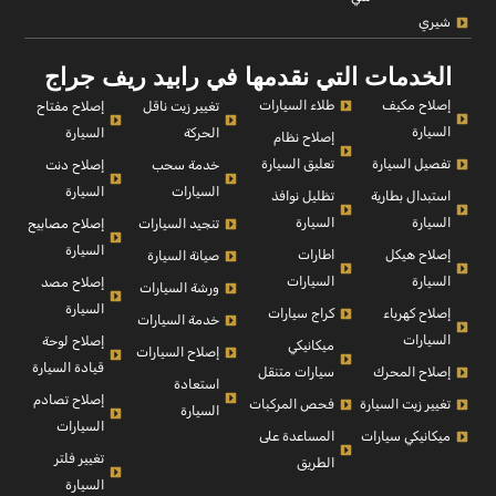
شيري
الخدمات التي نقدمها في رابيد ريف جراج
إصلاح مكيف
طلاء السيارات
إصلاح مفتاح
تغيير زيت ناقل
السيارة
السيارة
الحركة
إصلاح نظام
تفصيل السيارة
تعليق السيارة
إصلاح دنت
خدمة سحب
السيارة
السيارات
استبدال بطارية
تظليل نوافذ
السيارة
السيارة
إصلاح مصابيح
تنجيد السيارات
السيارة
إصلاح هيكل
اطارات
صيانة السيارة
السيارة
السيارات
إصلاح مصد
ورشة السيارات
السيارة
إصلاح كهرباء
كراج سيارات
خدمة السيارات
السيارات
إصلاح لوحة
ميكانيكي
إصلاح السيارات
قيادة السيارة
إصلاح المحرك
سيارات متنقل
استعادة
إصلاح تصادم
تغيير زيت السيارة
فحص المركبات
السيارة
السيارات
ميكانيكي سيارات
المساعدة على
تغيير فلتر
الطريق
السيارة