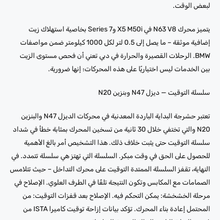
لبعض الوقت.
يتميز محرك N63 V8 في X5 M50i و7 Series بخاصية استهلاك زيت
إضافية موثقة – ما يصل إلى 0.5 لتر لكل 1000 كيلومتر ضمن مواصفات
BMW. الرحلات القصيرة والحرارة في دبي تعني أن فحص مستوى الزيت
بين الخدمات ليس اختياريًا على هذه المحركات؛ إنها ضرورية.
سلسلة التوقيت — ديزل N47 وبنزين N20
تعتبر حشرجة البداية الباردة المعدنية في محركات الديزل N47 والبنزين
N20 والتي تختفي خلال 30 ثانية من تسخين المحرك بمثابة خطأ في شداد
سلسلة التوقيت حتى يثبت خلاف ذلك. هذا التشخيص أمر بالغ الأهمية
للحصول على الحق في وقت مبكر. السلسلة التي تهتز هي سلسلة تتمدد. في
النهاية، تقفز السلسلة الممتدة التوقيت على محرك التداخل – حيث تتلامس
الصمامات مع المكابس وتكون النتيجة تلفًا في الطرف العلوي. الإصلاح في
مرحلة الخشخشة: يمكن التحكم فيه. الإصلاح بعد قفزات التوقيت: من
المحتمل إعادة بناء المحرك. تؤكد بيانات إزاحة توقيت كاميرا ISTA من