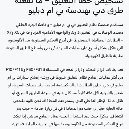
تشخيص خطأ التعليق – ما تفعله
طرق دبي بهندسة بي ام دبليو
تستخدم هندسة نظام التعليق في بي ام دبليو – وخاصة الجزء الخلفي
متعدد الوصلات في الفئتين 3 و5، والواجهة الأمامية المزدوجة في X5 وX7
– البطانات المطاطية المضغوطة في أذرع التحكم المصنوعة من الألومنيوم
التي تتآكل بشكل أسرع على مطبات السرعة في دبي وأسطح الطرق المتنوعة
مقارنة بالطرق الأوروبية.
تعد بطانات ذراع التحكم وذراع الدفع في السلسلة F30/F31 3 وF10/F11 5
من أكثر عمليات إصلاح نظام التعليق شيوعًا في ورشة إصلاح سيارات بي ام
دبليو في دبي. تظهر البطانات البالية كصدمة أمامية على مطبات السرعة، أو
شعور بالتوجيه أقل دقة قليلاً مما كان عليه في سرعة الطريق السريع، أو
تآكل حافة الإطار الداخلي الذي يستمر بعد المحاذاة. نحن نقوم بفحص
حالة الجلبة جنبًا إلى جنب مع المحاذاة في كل زيارة خدمة – حيث يتم
اكتشافها مبكرًا، حيث يعد استبدال الجلبة بمثابة إصلاح مباشر. إذا تركت
ذراع التحكم المصنوعة من الألومنيوم نفسها في تجويف الجلبة، فستزيد