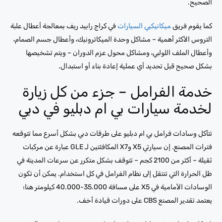
الصحيح.
كما يقوم فريق
ميكانيكيي السيارات
في كراج رابيد ريف بمعالجة أعطال علبة
التروس الأكثر أهمية – مشاكل وحدة الميكاترونيك، وأعطال جسم الصمام،
وأعطال الملف اللولبي، ومشاكل محول عزم الدوران – ويتم تشخيصها
بشكل صحيح قبل تحديد أي عملية إعادة بناء أو استبدال.
خدمة الفرامل – جزء من كل زيارة
لخدمة سيارات بي ام دبليو في دبي
تتآكل وسادات فرامل بي ام دبليو على طرقات دبي بشكل أسرع مما تتوقعه
فترات المصنع. إن سيارتي X5 وX7 المكافئتين لـ GLE عبارة عن مركبات
ثقيلة – أكثر من 2100 كجم – تتوقف بشكل متكرر عن سرعات المدينة في
ظل الحرارة التي تنتقل إلى نظام الفرامل في كل استخدام. يمكن أن تكون
الوسادات الأمامية في X5 على مسافة 35.000-40.000 كيلومتر هنا؛
يعتمد تقدير المصنع CBS على دورات قيادة أخف.