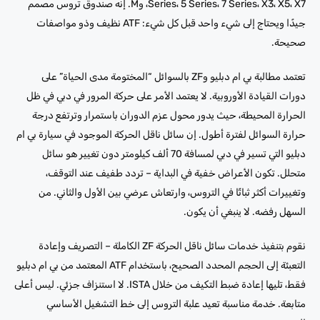
Series، 5 Series، 7 Series، X3، X5، X7، وM. إنه صندوق تروس مصمم
جيدًا ويحتاج إلى شيء واحد قبل كل شيء: ATF نظيف وذو مواصفات
صحيحة.
تعتمد مطالبة بي ام دبليو وZF بالسوائل “المختومة مدى الحياة” على
دورات القيادة الأوروبية. لا يعتمد الأمر على حركة المرور في دبي في ظل
الحرارة المحيطة، حيث يدور محول عزم الدوران باستمرار وترتفع درجة
حرارة السوائل لفترة أطول. إن سائل ناقل الحركة الموجود في سيارة بي ام
دبليو التي تسير في دبي لمسافة 70 ألف كيلومتر دون تغيير هو سائل
متحلل. تكون الأعراض خفية في البداية – تردد طفيف عند التوقف،
وتغييرات أكثر ثباتًا في التروس، وارتعاش عرضي بين الأول والثاني. من
السهل رفضه. لا ينبغي أن يكون.
نقوم بتنفيذ خدمات سائل ناقل الحركة ZF الكاملة – التصريف وإعادة
التعبئة إلى الحجم المحدد الصحيح، باستخدام ATF المعتمد من بي ام دبليو
فقط، تليها إعادة ضبط التكيف من خلال ISTA. لا استنزاف جزئي. ليس أعلى
متابعة. خدمة مناسبة تعيد علبة التروس إلى خط التشغيل الأساسي