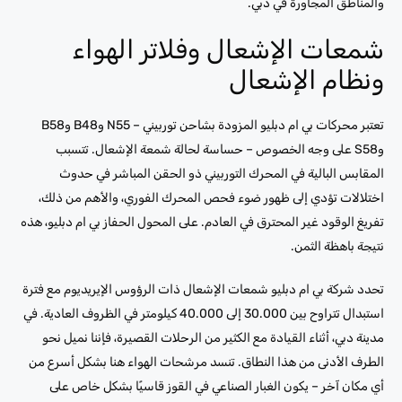
والمناطق المجاورة في دبي.
شمعات الإشعال وفلاتر الهواء
ونظام الإشعال
تعتبر محركات بي ام دبليو المزودة بشاحن توربيني – N55 وB48 وB58
وS58 على وجه الخصوص – حساسة لحالة شمعة الإشعال. تتسبب
المقابس البالية في المحرك التوربيني ذو الحقن المباشر في حدوث
اختلالات تؤدي إلى ظهور ضوء فحص المحرك الفوري، والأهم من ذلك،
تفريغ الوقود غير المحترق في العادم. على المحول الحفاز بي ام دبليو، هذه
نتيجة باهظة الثمن.
تحدد شركة بي ام دبليو شمعات الإشعال ذات الرؤوس الإيريديوم مع فترة
استبدال تتراوح بين 30.000 إلى 40.000 كيلومتر في الظروف العادية. في
مدينة دبي، أثناء القيادة مع الكثير من الرحلات القصيرة، فإننا نميل نحو
الطرف الأدنى من هذا النطاق. تنسد مرشحات الهواء هنا بشكل أسرع من
أي مكان آخر – يكون الغبار الصناعي في القوز قاسيًا بشكل خاص على