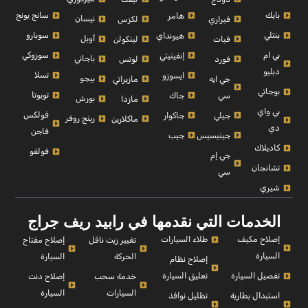
بايك
سانج يونج
هامر
نيسان
فيراري
لكزس
بنتلي
سوبارو
هيونداي
أوبل
فيات
لينكولن
بي ام
سوزوكي
إنفينيتي
باجاني
فورد
لوتس
دبليو
تسلا
ايسوزو
بيجو
جي ايه
مازيراتي
بوجاتي
تويوتا
سي
جاك
بورش
مازدا
بي واي
فولكس
جيلي
جاكوار
رينج روفر
ماكلارين
دي
فاجن
جينيسيس
جيب
كاديلاك
فولفو
جي إم
تشانجان
سي
شيري
الخدمات التي نقدمها في رابيد ريف جراج
إصلاح مكيف
طلاء السيارات
إصلاح مفتاح
تغيير زيت ناقل
السيارة
السيارة
الحركة
إصلاح نظام
تفصيل السيارة
تعليق السيارة
إصلاح دنت
خدمة سحب
السيارة
السيارات
استبدال بطارية
تظليل نوافذ