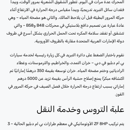
المحرك عدة مرات في اليوم. تتطور الشقوق الشعرية بمرور الوقت، ويبدأ
فقدان سائل التبريد تدريجيًا، ويبدأ مقياس درجة الحرارة في الارتفاع أثناء
حركة المرور البطيئة قبل أن يلاحظ المالك. والثاني هو مضخة المياه – وهي
عادةً عبارة عن تصميم دافع بلاستيكي في محركات B48 وB58 – والتي
تتشقق أو تفقد سلامة المكره تحت الحمل الحراري بشكل أسرع في ظروف
دولة الإمارات العربية المتحدة مقارنة بالظروف الأوروبية.
نقوم باختبار الضغط على دائرة التبريد في كل زيارة رئيسية لخدمة سيارات
بي ام دبليو في دبي – خزان التمدد، والخراطيم، والثرموستات، وغطاء
الرادياتير، وختم مضخة المياه. خزان توسعة بقيمة 350 درهمًا إماراتيًا تم
اكتشافه مبكرًا يمنع إصلاح حشية الرأس بقيمة تزيد عن 5000 درهم
إماراتي بسبب ارتفاع درجة الحرارة خلال فصل الصيف في حركة المرور في
القوز.
علبة التروس وخدمة النقل
يتم تركيب ZF 8HP الأوتوماتيكي في معظم طرازات بي ام دبليو الحالية – 3