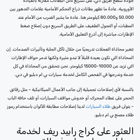
جودة سطح طريق دبي، على تسريع تآكل البطانات مقارنة بالقيادة
الأوروبية. عادةً ما تظهر بطانات ذراع التحكم الأمامية علامات التدهور بين
50.000 و80.000 كيلومتر هنا. عادة ما يشير الضرب من الأمام عند
المطبات، أو التجول الطفيف على الطريق السريع دون إصلاح ضغط
الإطارات، مباشرة إلى أذرع التعليق الأمامية.
تتغير محاذاة العجلات تدريجيًا من خلال تآكل الجلبة وتأثيرات الصدمات. إن
المحاذاة التي تكون بعيدة قليلاً لا تبدو مثيرة ولكنها تدمر حواف الإطارات
التي تزيد عن 10000-15000 كيلومتر. نحن نتحقق من المحاذاة في كل
خدمة وندرجها في الفحص الكامل لخدمة سيارات بي ام دبليو في دبي.
بالنسبة لأي إصلاحات تجميلية إلى جانب الأعمال الميكانيكية – مثل رقائق
الحجر على غطاء المحرك، أو خدوش مواقف السيارات، أو تلف حافة الباب
– يتولى فريق
طلاء السيارات
لدينا إصلاحات مطابقة للألوان باستخدام رموز
طلاء مصنع بي ام دبليو.
العثور على كراج رابيد ريف لخدمة