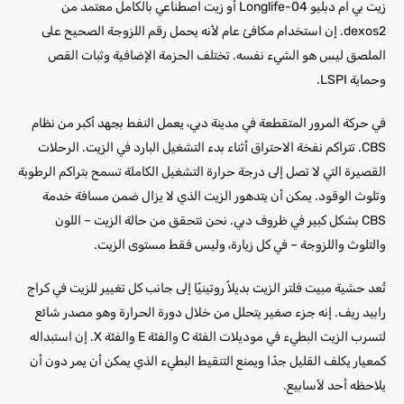
زيت بي ام دبليو Longlife-04 أو زيت اصطناعي بالكامل معتمد من
dexos2. إن استخدام مكافئ عام لأنه يحمل رقم اللزوجة الصحيح على
الملصق ليس هو الشيء نفسه. تختلف الحزمة الإضافية وثبات القص
وحماية LSPI.
في حركة المرور المتقطعة في مدينة دبي، يعمل النفط بجهد أكبر من نظام
CBS. تتراكم نفخة الاحتراق أثناء بدء التشغيل البارد في الزيت. الرحلات
القصيرة التي لا تصل إلى درجة حرارة التشغيل الكاملة تسمح بتراكم الرطوبة
وتلوث الوقود. يمكن أن يتدهور الزيت الذي لا يزال ضمن مسافة خدمة
CBS بشكل كبير في ظروف دبي. نحن نتحقق من حالة الزيت – اللون
والتلوث واللزوجة – في كل زيارة، وليس فقط مستوى الزيت.
تُعد حشية مبيت فلتر الزيت بديلاً روتينيًا إلى جانب كل تغيير للزيت في كراج
رابيد ريف. إنه جزء صغير يتحلل من خلال دورة الحرارة وهو مصدر شائع
لتسرب الزيت البطيء في موديلات الفئة C والفئة E والفئة X. إن استبداله
كمعيار يكلف القليل جدًا ويمنع التنقيط البطيء الذي يمكن أن يمر دون أن
يلاحظه أحد لأسابيع.