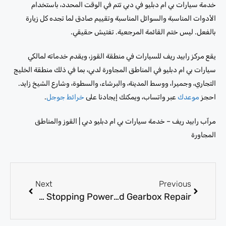
خدمة سيارات بي ام دبليو في دبي تتم في الوقت المحدد، باستخدام
الأدوات المناسبة والسوائل المناسبة وتقييم صادق لما تجده كل زيارة
بالفعل. ليس ختم القائمة المرجعية. تفتيش حقيقي.
يقع مركز رابيد ريف للسيارات في منطقة القوز، ويقدم خدماته لمالكي
سيارات بي ام دبليو في المناطق المجاورة لدبي، بما في ذلك منطقة الخليج
التجاري، وجميرا، ووسط المدينة، والبرشاء، والسطوة، وشارع الشيخ زايد.
احجز
موعدك
عبر واتساب، ويمكنك إيجادنا على
خرائط جوجل
.
مرآب رابيد ريف – خدمة سيارات بي ام دبليو دبي | القوز والمناطق
المجاورة
Next
Previous
Brake Replacement Near Me in Dubai for Safe and Reliable Stopping Power
BMW Specialist in Dubai for Diagnostics, Engine, and Gearbox Repair