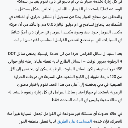
في كل زيارة لخدمة سيارات بي ام دبليو في دبي، نقوم بقياس سماكة
الوسادة فعليًا باستخدام الفرجار – الأمامي والخلفي بشكل مستقل –
والتحقق من سطح الدوار بحثًا عن تسجيل أو تشقق حراري أو اختلاف في
السُمك بما يتجاوز تسامح بي ام دبليو البالغ 0.05 مم، والتأكد من أن حركة
مكبس الفرجار حرة. يعد وجود مكبس الفرجار في حرارة دبي أمرًا شائعًا
في السيارات التي لم تخضع لفحص الفرامل المناسب لفترة من الوقت.
يعد استبدال سائل الفرامل جزءًا من كل خدمة رئيسية. يمتص سائل DOT
4 الرطوبة بمرور الوقت — السائل الطازج لديه نقطة غليان رطبة تبلغ حوالي
155 درجة مئوية، ولكن السائل الملوث بالرطوبة يمكن أن ينخفض ​​إلى أقل
من 120 درجة مئوية. إن الكبح الشديد على السرعة في درجات الحرارة
الصيفية في دبي يدفعك إلى أعلى من هذا الحد. نقوم باختبار محتوى
الرطوبة باستخدام جهاز اختبار سائل الفرامل في كل زيارة ونقوم باستبداله
في حالة معينة وليس في الوقت المحدد فقط.
في حالة حدوث أي مشكلة غير متوقعة في الفرامل تجعل السيارة غير آمنة
للتحرك، فإن خدمة
المساعدة على الطريق
لدينا تغطي منطقة القوز