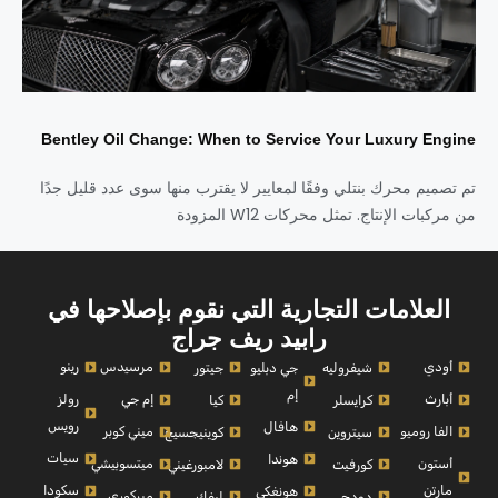
Bentley Oil Change: When to Service Your Luxury Engine
تم تصميم محرك بنتلي وفقًا لمعايير لا يقترب منها سوى عدد قليل جدًا
من مركبات الإنتاج. تمثل محركات W12 المزودة
العلامات التجارية التي نقوم بإصلاحها في
رابيد ريف جراج
أودي
مرسيدس
رينو
شيفروليه
جي دبليو
جيتور
إم
أبارث
إم جي
رولز
كرايسلر
كيا
رويس
هافال
الفا روميو
ميني كوبر
سيتروين
كوينيجسيج
سيات
هوندا
أستون
ميتسوبيشي
كورفيت
لامبورغيني
مارتن
سكودا
هونغكي
ميركوري
دودج
ليفك