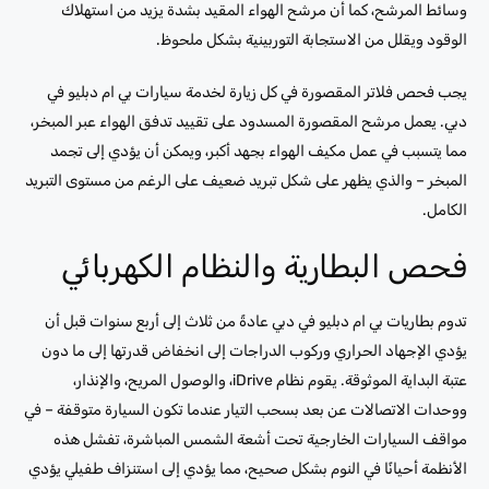
وسائط المرشح، كما أن مرشح الهواء المقيد بشدة يزيد من استهلاك
الوقود ويقلل من الاستجابة التوربينية بشكل ملحوظ.
يجب فحص فلاتر المقصورة في كل زيارة لخدمة سيارات بي ام دبليو في
دبي. يعمل مرشح المقصورة المسدود على تقييد تدفق الهواء عبر المبخر،
مما يتسبب في عمل مكيف الهواء بجهد أكبر، ويمكن أن يؤدي إلى تجمد
المبخر – والذي يظهر على شكل تبريد ضعيف على الرغم من مستوى التبريد
الكامل.
فحص البطارية والنظام الكهربائي
تدوم بطاريات بي ام دبليو في دبي عادةً من ثلاث إلى أربع سنوات قبل أن
يؤدي الإجهاد الحراري وركوب الدراجات إلى انخفاض قدرتها إلى ما دون
عتبة البداية الموثوقة. يقوم نظام iDrive، والوصول المريح، والإنذار،
ووحدات الاتصالات عن بعد بسحب التيار عندما تكون السيارة متوقفة – في
مواقف السيارات الخارجية تحت أشعة الشمس المباشرة، تفشل هذه
الأنظمة أحيانًا في النوم بشكل صحيح، مما يؤدي إلى استنزاف طفيلي يؤدي