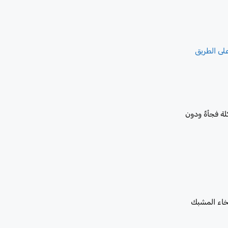
لى الطريق
لة فجأةً ودون
تخاء المشبك