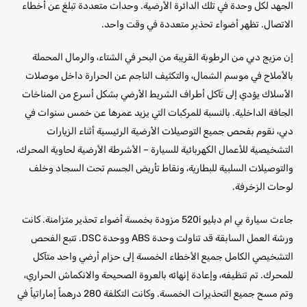
الجهد لكل وحدة في تلك الدائرة الأرضية. وحدات متعددة تبلغ عن أخطاء
الاتصال. تظهر أضواء تحذير متعددة في وقت واحد.
إن مزيج دبي من الرطوبة القريبة من البحر في الشتاء، والرمال المحملة
بالأملاح في موسم الشمال، والتكثيف الناجم عن الحرارة داخل موصلات
الأسلاك يؤدي إلى تآكل أطراف الشريط الأرضي بشكل أسرع من المناخات
الجافة الداخلية. بالنسبة للمركبات التي يزيد عمرها عن خمس سنوات في
دبي، نقوم بفحص جميع التوصيلات الأرضية الرئيسية أثناء الزيارات
التشخيصية للأعمال الكهربائية للسيارة – الأشرطة الأرضية لحاوية المحرك،
والتوصيلات السلبية للبطارية، ونقاط تأريض الجسم تحت السجاد وخلف
لوحات الزخرفة.
جاءت سيارة بي ام دبليو 520i مزودة بخمسة أضواء تحذير متزامنة. كانت
ورشة العمل السابقة قد تناولت وحدة ABS ووحدة DSC. تتبع الفحص
التشخيصي الكامل جميع الأخطاء الخمسة إلى حزام أرضي واحد متآكل
للمحرك. تم تنظيفه، وإعادة إنهائه بالعروة الصحيحة والانكماش الحراري،
وتم مسح جميع التحذيرات الخمسة. وكانت التكلفة 280 درهماً إماراتياً في