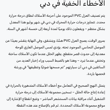
الأخطاء الخفية في دبي
يتم تصنيف العزل PVC الموجود على أحزمة الأسلاك لنطاق درجة حرارة
محدد. تتجاوز درجات حرارة المحرك في دبي في شهر يوليو هذا المعدل
بشكل منتظم – ويفعلون ذلك يوميًا لمدة أربعة إلى خمسة أشهر في السنة.
بمرور الوقت، يصبح العزل PVC هشًا، ويتشقق، وفي النهاية يتقشر بعيدًا عن
الموصل النحاسي الموجود تحته. يؤدي لمس الموصل العاري للوحة
معدنية إلى حدوث قصر متقطع. يظهر الخلل عندما تكون الأسلاك ساخنة
وتختفي عندما تبرد – وهذا هو بالضبط السبب وراء إخبار العديد من
السائقين في دبي أن سيارتهم “تم مسحها ضوئيًا وتنظيفها” في ورشة
فحصها باردة.
يتمثل النهج الصحيح في التعامل مع أخطاء الأسلاك المتدهورة بالحرارة في
إعادة إنتاج حالة الخلل – تسخين مجموعة الأسلاك إلى درجة حرارة
التشغيل أثناء مراقبة بيانات المستشعر المباشر – وتتبع انقطاع الإشارة إلى
موقع مجموعة الأسلاك المحددة. ثم قم بالإصلاح عند هذه النقطة