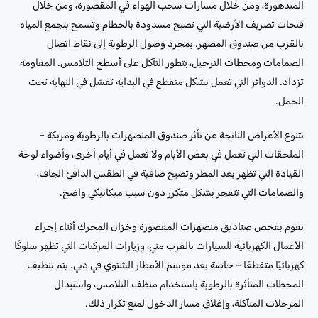
المتدهورة، ومن خلال مسارات سحب الهواء في المقصورة، ومن خلال
فتحات تصريف الأرضية التي تصبح مسدودة بالحطام وتسمح بتجمع المياه
بالقرب من صندوق المصهر. بمجرد وصول الرطوبة إلى نقاط اتصال
الصمامات ومحطات الترحيل، يتطور التآكل على أسطح التلامس. المقاومة
تزداد. الدوائر التي تعمل بشكل متقطع في البداية تفشل في النهاية تحت
الحمل.
تتنوع الأعراض الناتجة عن تأثر صندوق المنصهرات بالرطوبة ومربكة –
الملحقات التي تعمل في بعض الأيام ولا تعمل في أيام أخرى، وأضواء لوحة
القيادة التي تظهر بعد المطر وتصبح صافية في الطقس الدافئ الجاف،
والصمامات التي تنفجر بشكل متكرر دون سبب ميكانيكي واضح.
نقوم بفحص صناديق منصهرات المقصورة وخزان المحرك أثناء إجراء
الأعمال الكهربائية للسيارات بالقرب مني، وزيارات المركبات التي تظهر سلوكًا
كهربائيًا متقطعًا – خاصة بعد موسم الأمطار الشتوي في دبي. يتم تنظيف
المحطات المتأثرة بالرطوبة باستخدام منظف التلامس، واستبدال
المرحلات المتآكلة، وإغلاق مسار الدخول لمنع تكرار ذلك.