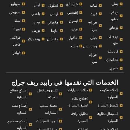
بنتلي
سوبارو
هيونداي
أوبل
فيات
لينكولن
بي ام
سوزوكي
إنفينيتي
باجاني
فورد
لوتس
دبليو
تسلا
ايسوزو
بيجو
جي ايه
مازيراتي
بوجاتي
تويوتا
سي
جاك
بورش
مازدا
بي واي
فولكس
جيلي
جاكوار
رينج روفر
ماكلارين
دي
فاجن
جينيسيس
جيب
كاديلاك
فولفو
جي إم
تشانجان
سي
شيري
الخدمات التي نقدمها في رابيد ريف جراج
إصلاح مكيف
طلاء السيارات
إصلاح مفتاح
تغيير زيت ناقل
السيارة
السيارة
الحركة
إصلاح نظام
تفصيل السيارة
تعليق السيارة
إصلاح دنت
خدمة سحب
السيارة
السيارات
استبدال بطارية
تظليل نوافذ
السيارة
السيارة
إصلاح مصابيح
تنجيد السيارات
السيارة
إصلاح هيكل
اطارات
صيانة السيارة