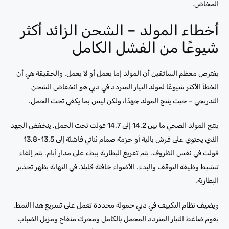
المخاض.
أخطاء المولد – الشحن الزائد أكثر
شيوعًا من الفشل الكامل
يفترض معظم السائقين أن المولد إما يعمل أو لا يعمل. والحقيقة هي أن
الخطأ الأكثر شيوعًا لمولد التيار المتردد في دبي هو انخفاض الشحن
التدريجي – حيث ينتج المولد جهدًا، ولكن ليس بما يكفي تحت الحمل.
ينتج المولد الصحي ما بين 14.2 إلى 14.7 فولت تحت الحمل. ينخفض ​​الجهد
الذي يحتوي على فرش بالية أو حزمة صمام ثنائي فاشلة إلى 13.5-13.8
فولت في نفس الظروف. يتم تفريغ البطارية ببطء على مدار أيام. يتم إلغاء
تنشيط وظيفة التوقف والبدء. الأضواء خافتة قليلا. في النهاية يظهر تحذير
البطارية.
ويضيف نظام التكييف في دبي حمولة محددة تعمل على تسريع هذا النمط.
يقوم ضاغط التيار المتردد المحمل بالكامل ومحرك منفاخ ومزيل الضباب