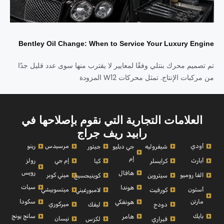
Bentley Oil Change: When to Service Your Luxury Engine
تم تصميم محرك بنتلي وفقًا لمعايير لا يقترب منها سوى عدد قليل جدًا
من مركبات الإنتاج. تمثل محركات W12 المزودة
العلامات التجارية التي نقوم بإصلاحها في
رابيد ريف جراج
أودي
مرسيدس
رينو
شيفروليه
جي دبليو
جيتور
إم
أبارث
إم جي
رولز
كرايسلر
كيا
رويس
هافال
الفا روميو
ميني كوبر
سيتروين
كوينيجسيج
سيات
هوندا
أستون
ميتسوبيشي
كورفيت
لامبورغيني
مارتن
سكودا
هونغكي
ميركوري
دودج
ليفك
بايك
سانج يونج
هامر
نيسان
فيراري
لكزس