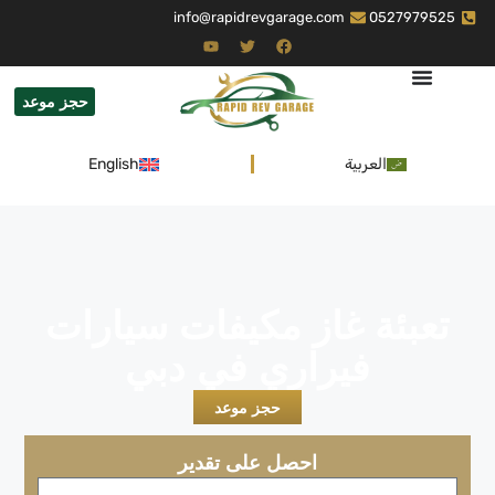
info@rapidrevgarage.com
0527979525
حجز موعد
العربية
English
تعبئة غاز مكيفات سيارات
فيراري في دبي
حجز موعد
احصل على تقدير