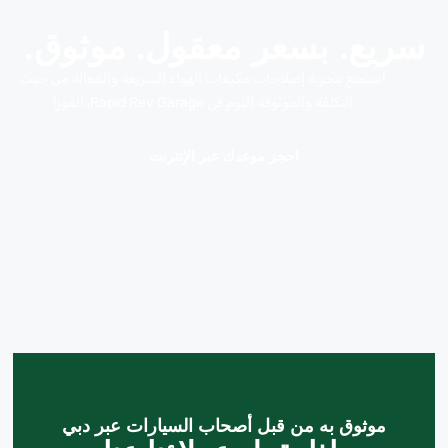
سريع. بسعر معقول. موثوق.
استمتع بتجربة إصلاحات مكيفات الهواء السريعة والفعالة من حيث
التكلفة والموثوقة اليوم في Rapid Rev Garage، القوز!
احجز موعدك عبر الإنترنت
موثوق به من قبل أصحاب السيارات عبر دبي