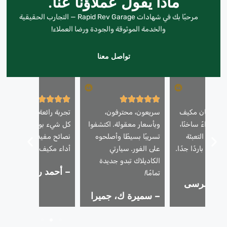
ماذا يقول عملاؤنا عنا.
مرحبًا بك في شهادات Rapid Rev Garage — التجارب الحقيقية
والخدمة الموثوقة والجودة ورضا العملاء!
تواصل معنا
تازة! كان مكيف
سريعون، محترفون،
تجربة رائعة! شرح الفنيون
فث هواءً ساخنًا،
وبأسعار معقولة. اكتشفوا
كل شيء بوضوح وقدموا
 إعادة التعبئة
تسريبًا بسيطًا وأصلحوه
نصائح مفيدة للحفاظ على
أصبح باردًا جدًا.
على الفور. سيارتي
أداء مكيف الهواء.
بشدة!
الكاديلاك تبدو جديدة
– أحمد ر.، البرشاء
تمامًا!
 أ.، مرسى
– سميرة ك، جميرا