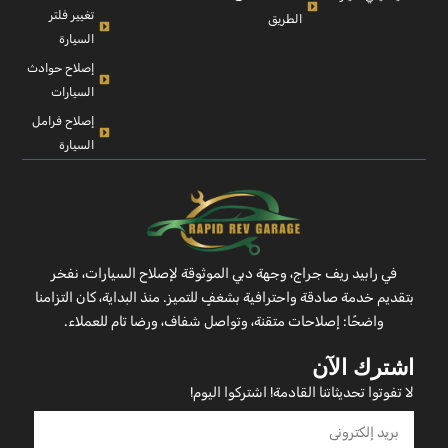
تغيير فلتر
الطريق
السيارة
إصلاح حوادث
السيارات
إصلاح فرامل
السيارة
في رابيد ريف جراج، وجهة دبي الموثوقة لإصلاح السيارات، نفخر
بتقديم خدمة صادقة واحترافية بشغفٍ للتميز. منذ البداية، كان التزامنا
واضحًا: إصلاحات متقنة، وتواصل شفاف، ورضا تام للعملاء.
اشترك الآن
لا تفوتوا تحديثاتنا القادمة! اشتركوا اليوم!