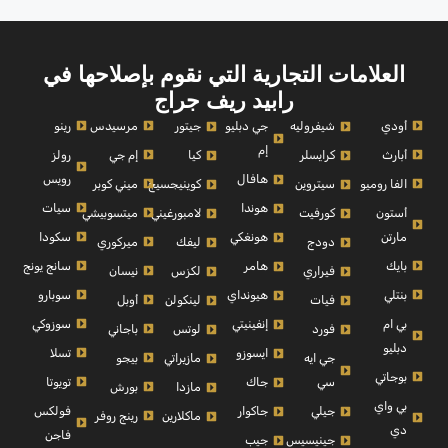
العلامات التجارية التي نقوم بإصلاحها في
رابيد ريف جراج
أودي
مرسيدس
رينو
شيفروليه
جي دبليو
جيتور
إم
أبارث
إم جي
رولز
كرايسلر
كيا
رويس
هافال
الفا روميو
ميني كوبر
سيتروين
كوينيجسيج
سيات
هوندا
أستون
ميتسوبيشي
كورفيت
لامبورغيني
مارتن
سكودا
هونغكي
ميركوري
دودج
ليفك
بايك
سانج يونج
هامر
نيسان
فيراري
لكزس
بنتلي
سوبارو
هيونداي
أوبل
فيات
لينكولن
بي ام
سوزوكي
إنفينيتي
باجاني
فورد
لوتس
دبليو
تسلا
ايسوزو
بيجو
جي ايه
مازيراتي
بوجاتي
تويوتا
سي
جاك
بورش
مازدا
بي واي
فولكس
جيلي
جاكوار
رينج روفر
ماكلارين
دي
فاجن
جينيسيس
جيب