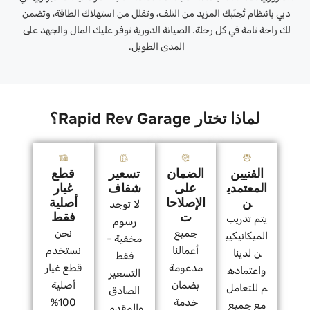
دبي بانتظام تُجنّبك المزيد من التلف، وتقلل من استهلاك الطاقة، وتضمن
لك راحة تامة في كل رحلة. الصيانة الدورية توفر عليك المال والجهد على
المدى الطويل.
لماذا تختار Rapid Rev Garage؟
الفنيين
الضمان
تسعير
قطع
المعتمدي
على
شفاف
غيار
ن
الإصلاحا
أصلية
لا توجد
ت
فقط
يتم تدريب
رسوم
جميع
نحن
الميكانيكيي
مخفية -
أعمالنا
نستخدم
ن لدينا
فقط
مدعومة
قطع غيار
واعتماده
التسعير
بضمان
أصلية
م للتعامل
الصادق
خدمة
100%
مع جميع
والمقدم.