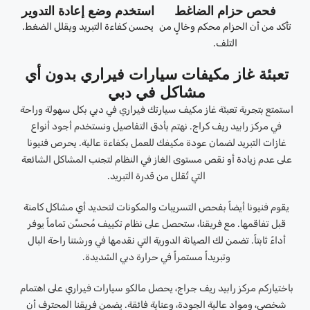
فحص حزام الضاغط
استخدم وضع إعادة التدوير
تأكد من أن الحزام محكم وخالٍ من
يحسن كفاءة التبريد ويقلل الضغط.
التلف.
تعبئة غاز مكيفات سيارات فيراري بدون أي
مشاكل في دبي
استمتع بتجربة تعبئة غاز مكيف سيارتك فيراري في دبي بكل سهولة وراحة
في مركز رابيد ريف كراج. نهتم بأدق التفاصيل ونستخدم أجود أنواع
غازات التبريد لضمان عودة مكيفك للعمل بكفاءة عالية. يحرص فنيونا
على عدم زيادة أو نقص مستوى الغاز في النظام لتجنب المشاكل الشائعة
التي تُقلل من قدرة التبريد.
يقوم فنيونا أيضاً بفحص التسريبات والمكونات لتحديد أي مشاكل كامنة
قبل تفاقمها. مع فريقنا، ستحصل على نظام تكييف مُحسَّن تماماً يوفر
أداءً ثابتاً. تضمن لك الصيانة الدورية التي نقدمها في ورشتنا راحة البال
وتبريداً مستمراً في حرارة دبي الشديدة.
باختياركم مركز رابيد ريف جراج، يحصل مالكو سيارات فيراري على اهتمام
شخصي، ومواد عالية الجودة، وعناية فائقة. يضمن فريقنا المحترف أن