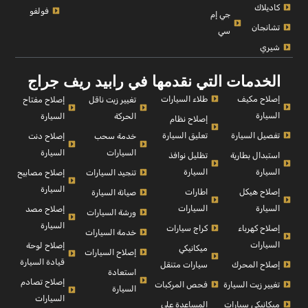
كاديلاك
فولفو
جي إم
تشانجان
سي
شيري
الخدمات التي نقدمها في رابيد ريف جراج
إصلاح مكيف
طلاء السيارات
إصلاح مفتاح
تغيير زيت ناقل
السيارة
السيارة
الحركة
إصلاح نظام
تفصيل السيارة
تعليق السيارة
إصلاح دنت
خدمة سحب
السيارة
السيارات
استبدال بطارية
تظليل نوافذ
السيارة
السيارة
إصلاح مصابيح
تنجيد السيارات
السيارة
إصلاح هيكل
اطارات
صيانة السيارة
السيارة
السيارات
إصلاح مصد
ورشة السيارات
السيارة
إصلاح كهرباء
كراج سيارات
خدمة السيارات
السيارات
إصلاح لوحة
ميكانيكي
إصلاح السيارات
قيادة السيارة
إصلاح المحرك
سيارات متنقل
استعادة
إصلاح تصادم
تغيير زيت السيارة
فحص المركبات
السيارة
السيارات
ميكانيكي سيارات
المساعدة على