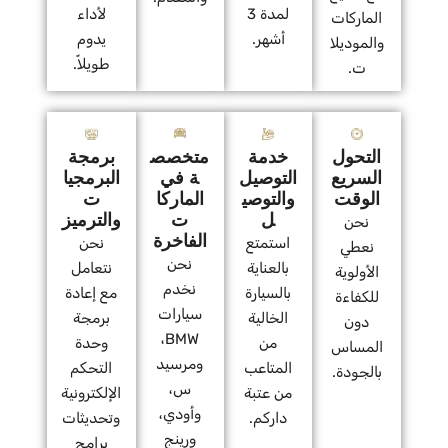
لمدة 3
لأداء
الماركات
أشهر.
يدوم
والموديلا
طويلاً.
ت.
التحول
خدمة
متخصص
برمجة
السريع
التوصيل
ة في
البرمجيا
الوقت
والتوصي
الماركا
ت
ل
ت
والترميز
نحن
الفاخرة
استمتع
نحن
نعطي
نحن
بالعناية
نتعامل
الأولوية
نخدم
بالسيارة
مع إعادة
للكفاءة
سيارات
الخالية
برمجة
دون
BMW،
من
وحدة
المساس
ومرسيد
المتاعب
التحكم
بالجودة.
س،
من عتبة
الإلكترونية
وأودي،
داركم.
وتحديثات
ورينج
برامج