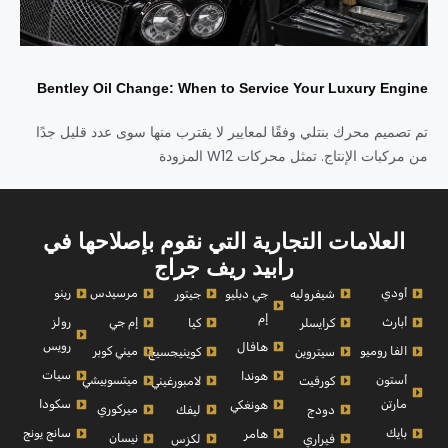
Bentley Oil Change: When to Service Your Luxury Engine
تم تصميم محرك بنتلي وفقًا لمعايير لا يقترب منها سوى عدد قليل جدًا
من مركبات الإنتاج. تمثل محركات W12 المزودة
العلامات التجارية التي نقوم بإصلاحها في
رابيد ريف جراج
أودي
مرسيدس
رينو
شيفروليه
جي دبليو
جيتور
إم
أبارث
إم جي
رولز
كرايسلر
كيا
رويس
هافال
الفا روميو
ميني كوبر
سيتروين
كوينيجسيج
سيات
هوندا
أستون
ميتسوبيشي
كورفيت
لامبورغيني
مارتن
سكودا
هونغكي
ميركوري
دودج
ليفك
بايك
سانج يونج
هامر
نيسان
فيراري
لكزس