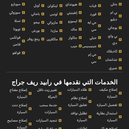
بنتلي
سوبارو
هيونداي
أوبل
فيات
لينكولن
بي ام
سوزوكي
إنفينيتي
باجاني
فورد
لوتس
دبليو
تسلا
ايسوزو
بيجو
جي ايه
مازيراتي
بوجاتي
تويوتا
سي
جاك
بورش
مازدا
بي واي
فولكس
جيلي
جاكوار
رينج روفر
ماكلارين
دي
فاجن
جينيسيس
جيب
كاديلاك
فولفو
جي إم
تشانجان
سي
شيري
الخدمات التي نقدمها في رابيد ريف جراج
إصلاح مكيف
طلاء السيارات
إصلاح مفتاح
تغيير زيت ناقل
السيارة
السيارة
الحركة
إصلاح نظام
تفصيل السيارة
تعليق السيارة
إصلاح دنت
خدمة سحب
السيارة
السيارات
استبدال بطارية
تظليل نوافذ
السيارة
السيارة
إصلاح مصابيح
تنجيد السيارات
السيارة
إصلاح هيكل
اطارات
صيانة السيارة