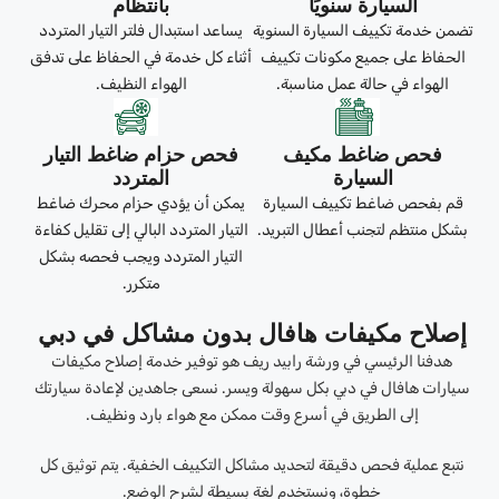
السيارة سنويًا
بانتظام
تضمن خدمة تكييف السيارة السنوية
يساعد استبدال فلتر التيار المتردد
الحفاظ على جميع مكونات تكييف
أثناء كل خدمة في الحفاظ على تدفق
الهواء في حالة عمل مناسبة.
الهواء النظيف.
فحص ضاغط مكيف
فحص حزام ضاغط التيار
السيارة
المتردد
قم بفحص ضاغط تكييف السيارة
يمكن أن يؤدي حزام محرك ضاغط
بشكل منتظم لتجنب أعطال التبريد.
التيار المتردد البالي إلى تقليل كفاءة
التيار المتردد ويجب فحصه بشكل
متكرر.
إصلاح مكيفات هافال بدون مشاكل في دبي
هدفنا الرئيسي في ورشة رابيد ريف هو توفير خدمة إصلاح مكيفات
سيارات هافال في دبي بكل سهولة ويسر. نسعى جاهدين لإعادة سيارتك
إلى الطريق في أسرع وقت ممكن مع هواء بارد ونظيف.
نتبع عملية فحص دقيقة لتحديد مشاكل التكييف الخفية. يتم توثيق كل
خطوة، ونستخدم لغة بسيطة لشرح الوضع.