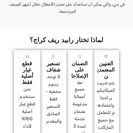
في دبي، والتي يمكن أن تساعدك على تجنب الأعطال خلال أشهر الصيف
المزدحمة.
لماذا تختار رابيد ريف كراج؟
الفنيين
الضمان
تسعير
قطع
المعتمدي
على
شفاف
غيار
ن
الإصلاحا
أصلية
لا توجد
ت
فقط
يتم تدريب
رسوم
جميع
نحن
الميكانيكيي
مخفية -
أعمالنا
نستخدم
ن لدينا
فقط
مدعومة
قطع غيار
واعتماده
التسعير
بضمان
أصلية
م للتعامل
الصادق
خدمة
100%
مع جميع
والمقدم.
لمدة 3
لأداء
الماركات