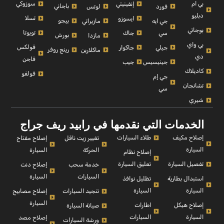
بي ام
سوزوكي
إنفينيتي
باجاني
فورد
لوتس
دبليو
تسلا
ايسوزو
بيجو
جي ايه
مازيراتي
بوجاتي
تويوتا
سي
جاك
بورش
مازدا
بي واي
فولكس
جيلي
جاكوار
رينج روفر
ماكلارين
دي
فاجن
جينيسيس
جيب
كاديلاك
فولفو
جي إم
تشانجان
سي
شيري
الخدمات التي نقدمها في رابيد ريف جراج
إصلاح مكيف
طلاء السيارات
إصلاح مفتاح
تغيير زيت ناقل
السيارة
السيارة
الحركة
إصلاح نظام
تفصيل السيارة
تعليق السيارة
إصلاح دنت
خدمة سحب
السيارة
السيارات
استبدال بطارية
تظليل نوافذ
السيارة
السيارة
إصلاح مصابيح
تنجيد السيارات
السيارة
إصلاح هيكل
اطارات
صيانة السيارة
السيارة
السيارات
إصلاح مصد
ورشة السيارات