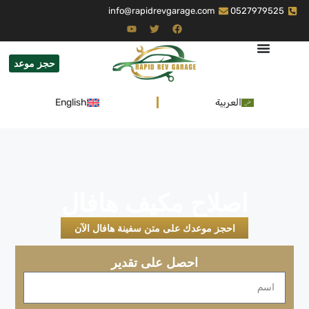
info@rapidrevgarage.com
0527979525
حجز موعد
العربية
English
اصلاح مكيف هافال
احجز موعدك على متن سفينة هافال الآن
احصل على تقدير