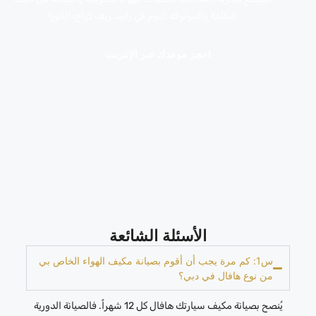
التكلفة والموثوقة اليوم في رابيد ريف كراج، القوز!
احجز موعدك عبر الإنترنت
الأسئلة الشائعة
س1: كم مرة يجب أن أقوم بصيانة مكيف الهواء الخاص بي
من نوع هافال في دبي؟
يُنصح بصيانة مكيف سيارتك هافال كل 12 شهراً. فالصيانة الدورية