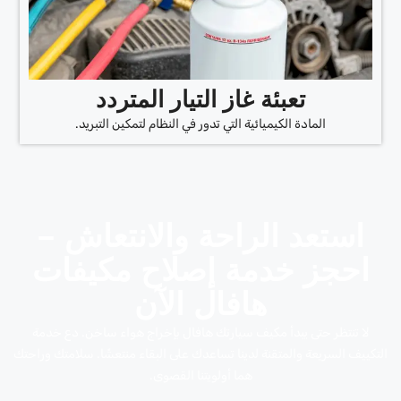
تعبئة غاز التيار المتردد
المادة الكيميائية التي تدور في النظام لتمكين التبريد.
استعد الراحة والانتعاش –
احجز خدمة إصلاح مكيفات
هافال الآن
لا تنتظر حتى يبدأ مكيف سيارتك هافال بإخراج هواء ساخن. دع خدمة
التكييف السريعة والمتقنة لدينا تساعدك على البقاء منتعشًا. سلامتك وراحتك
هما أولويتنا القصوى.