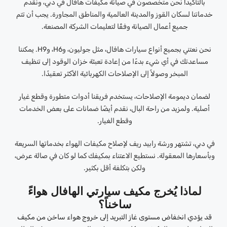
بالتأكيد! نحن متخصصون في صيانة مكيفات هافال في دبي، ونقدم
خدماتنا لسكان القوز والمدينة العالمية والمناطق المجاورة. يجب أن تتم
جميع أعمال الصيانة وفقًا لتعليمات الشركة المصنعة.
نحن نعتني بجميع أنواع سيارات هافال، مثل جوليون، وH6، وH9. يمكننا
مساعدتك في أي شيء بدءًا من إعادة تعبئة خزان الوقود إلى تنظيف
المبخر وصولاً إلى الإصلاحات الكهربائية الأكثر تعقيدًا.
لضمان ديمومة الإصلاحات، يستخدم فريقنا أدوات متطورة وقطع غيار
أصلية. ولمزيد من راحة البال، نقدم أيضًا ضمانات على بعض الخدمات
وقطع الغيار.
في دبي، تشتهر ورشة رابيد ريف لإصلاح مكيفات الهواء بخدماتها السريعة
وبأسعارها المعقولة. نستطيع الاعتناء بمكيفك كما لو كان في صالة عرض،
ولكن بتكلفة أقل بكثير.
لماذا يُخرج مكيف سيارتي الهافال هواءً
ساخناً؟
قد يؤدي انخفاض مستوى غاز التبريد إلى خروج هواء ساخن من مكيف