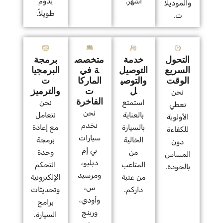
أشهر.
يدوم
والموديلا
طويلاً.
ت.
التحول
خدمة
متخصص
برمجة
السريع
التوصيل
ة في
البرمجيا
الوقت
والتوصي
الماركا
ت
ل
ت
والترميز
نحن
الفاخرة
استمتع
نحن
نعطي
نحن
بالعناية
نتعامل
الأولوية
نخدم
بالسيارة
مع إعادة
للكفاءة
سيارات
الخالية
برمجة
دون
بي إم
من
وحدة
المساس
دبليو،
المتاعب
التحكم
بالجودة.
ومرسيد
من عتبة
الإلكترونية
س،
داركم.
وتحديثات
وأودي،
برامج
ورينج
السيارة.