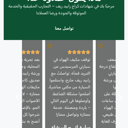
مرحبًا بك في شهادات كراج رابيد ريف — التجارب الحقيقية والخدمة
الموثوقة والجودة ورضا العملاء!
تواصل معنا
ني من ضعف
توقف مكيف الهواء في
بعد تجربة بعض الورش
واء وارتفاع درجة
سيارتي المرسيدس عن
المحلية، وجدتُ أخيرًا
كيف سيارتي
التبريد فجأة. تواصلتُ مع
ورشة رابيد ريف عن طري
. أخذتها إلى ورشة
رابيد ريف جارج، واستلموا
صديق. كانت خدمة إصلاح
ف، وقاموا
السيارة من مكتبي مباشرةً.
مكيفات الهواء لديهم
المشكلة على
أصلحوا مشكلة الضاغط،
ممتازة – لا مزيد من
في غضون ساعات
وأوصلوها في اليوم التالي
الأصوات الغريبة أو حرارة
اد مكيف الهواء
– باردة ومنعشة. خدمة
الجو. بالإضافة إلى ذلك،
ل بشكل طبيعي.
ممتازة وتواصل ممتاز!
شرحوا كل شيء بوضوح.
ل محترف للغاية
أنصح به بشدة!
سارة ك. – البرشاء