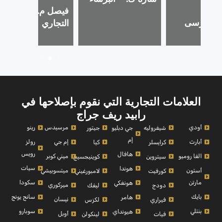
شفافة!
فيصل م. – الخليج
. – مرسى
التجاري
العلامات التجارية التي نقوم بإصلاحها في
رابيد ريف جراج
أودي
مرسيدس
رينو
شيفروليه
جي دبليو
جيتور
إم
أبارث
إم جي
رولز
كرايسلر
كيا
رويس
هافال
الفا روميو
ميني كوبر
سيتروين
كوينيجسيج
سيات
هوندا
أستون
ميتسوبيشي
كورفيت
لامبورغيني
مارتن
سكودا
هونغكي
ميركوري
دودج
ليفك
بايك
سانج يونج
هامر
نيسان
فيراري
لكزس
بنتلي
سوبارو
هيونداي
أوبل
فيات
لينكولن