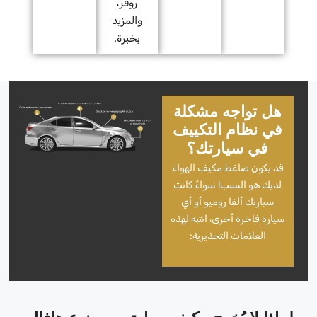
روفر،
والمزيد
بخبرة.
هل تواجه مشكلة
في نظام التكييف
في سيارتك؟
قد يكون ضاغط مكيف الهواء
لديك هو السبب! سواءً كانت
سيارتك ألفا روميو أو أي
سيارة فاخرة أخرى، انتبه لهذه
العلامات التحذيرية: