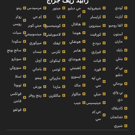
رابيد ريف جراج
أودي
مرسيدس
رينو
شيفروليه
جي دبليو
جيتور
إم
أبارث
إم جي
رولز
كرايسلر
كيا
رويس
هافال
الفا روميو
ميني كوبر
سيتروين
كوينيجسيج
سيات
هوندا
أستون
ميتسوبيشي
كورفيت
لامبورغيني
مارتن
سكودا
هونغكي
ميركوري
دودج
ليفك
بايك
سانج يونج
هامر
نيسان
فيراري
لكزس
بنتلي
سوبارو
هيونداي
أوبل
فيات
لينكولن
بي ام
سوزوكي
إنفينيتي
باجاني
فورد
لوتس
دبليو
تسلا
ايسوزو
بيجو
جي ايه
مازيراتي
بوجاتي
تويوتا
سي
جاك
بورش
مازدا
بي واي
فولكس
جيلي
جاكوار
رينج روفر
ماكلارين
دي
فاجن
جينيسيس
جيب
كاديلاك
فولفو
جي إم
تشانجان
سي
شيري