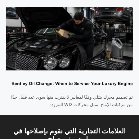
Bentley Oil Change: When to Service Your Luxury Engine
تم تصميم محرك بنتلي وفقًا لمعايير لا يقترب منها سوى عدد قليل جدًا
من مركبات الإنتاج. تمثل محركات W12 المزودة
العلامات التجارية التي نقوم بإصلاحها في