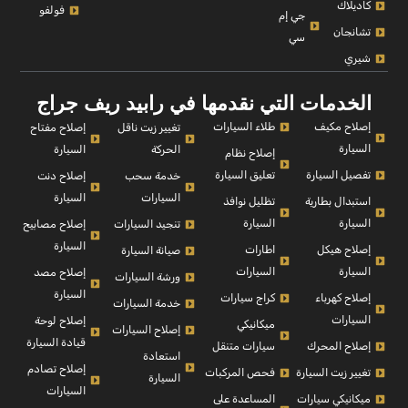
كاديلاك
فولفو
جي إم
تشانجان
سي
شيري
الخدمات التي نقدمها في رابيد ريف جراج
إصلاح مكيف
طلاء السيارات
إصلاح مفتاح
تغيير زيت ناقل
السيارة
السيارة
الحركة
إصلاح نظام
تفصيل السيارة
تعليق السيارة
إصلاح دنت
خدمة سحب
السيارة
السيارات
استبدال بطارية
تظليل نوافذ
السيارة
السيارة
إصلاح مصابيح
تنجيد السيارات
السيارة
إصلاح هيكل
اطارات
صيانة السيارة
السيارة
السيارات
إصلاح مصد
ورشة السيارات
السيارة
إصلاح كهرباء
كراج سيارات
خدمة السيارات
السيارات
إصلاح لوحة
ميكانيكي
إصلاح السيارات
قيادة السيارة
إصلاح المحرك
سيارات متنقل
استعادة
إصلاح تصادم
تغيير زيت السيارة
فحص المركبات
السيارة
السيارات
ميكانيكي سيارات
المساعدة على