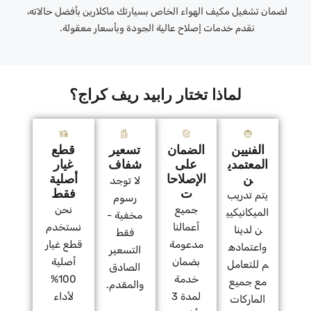
لضمان تشغيل مكيف الهواء الخاص بسيارتك ماكلارين بأفضل حالاته،
نقدم خدمات إصلاح عالية الجودة وبأسعار معقولة.
لماذا تختار رابيد ريف كراج؟
الفنيين
الضمان
تسعير
قطع
المعتمدي
على
شفاف
غيار
ن
الإصلاحا
أصلية
لا توجد
ت
فقط
يتم تدريب
رسوم
جميع
نحن
الميكانيكيي
مخفية -
أعمالنا
نستخدم
ن لدينا
فقط
مدعومة
قطع غيار
واعتماده
التسعير
بضمان
أصلية
م للتعامل
الصادق
خدمة
100%
مع جميع
والمقدم.
لمدة 3
لأداء
الماركات