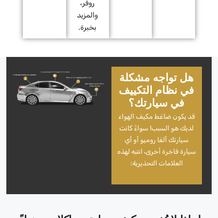
روفر،
والمزيد
بخبرة.
هل تواجه مشكلة
في نظام التكييف
في سيارتك؟
قد يكون ضاغط مكيف الهواء
لديك هو السبب! سواءً كانت
سيارتك ألفا روميو أو أي
سيارة فاخرة أخرى، انتبه لهذه
العلامات التحذيرية: