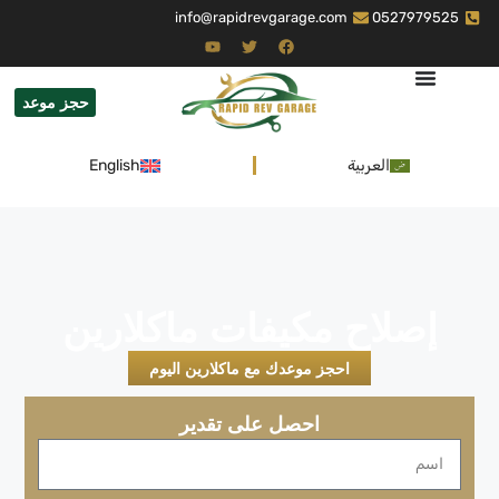
info@rapidrevgarage.com
0527979525
حجز موعد
العربية
English
إصلاح مكيفات ماكلارين
احجز موعدك مع ماكلارين اليوم
احصل على تقدير