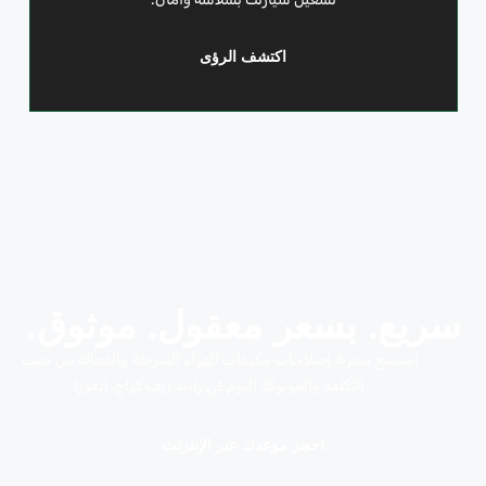
اكتشف الرؤى
سريع. بسعر معقول. موثوق.
استمتع بتجربة إصلاحات مكيفات الهواء السريعة والفعالة من حيث
التكلفة والموثوقة اليوم في رابيد ريف كراج، القوز!
احجز موعدك عبر الإنترنت