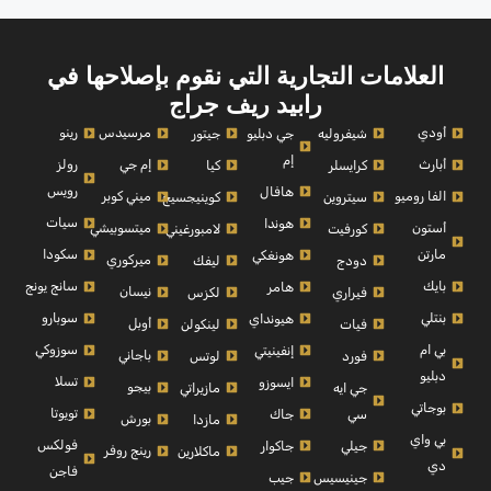
العلامات التجارية التي نقوم بإصلاحها في
رابيد ريف جراج
أودي
مرسيدس
رينو
شيفروليه
جي دبليو
جيتور
إم
أبارث
إم جي
رولز
كرايسلر
كيا
رويس
هافال
الفا روميو
ميني كوبر
سيتروين
كوينيجسيج
سيات
هوندا
أستون
ميتسوبيشي
كورفيت
لامبورغيني
مارتن
سكودا
هونغكي
ميركوري
دودج
ليفك
بايك
سانج يونج
هامر
نيسان
فيراري
لكزس
بنتلي
سوبارو
هيونداي
أوبل
فيات
لينكولن
بي ام
سوزوكي
إنفينيتي
باجاني
فورد
لوتس
دبليو
تسلا
ايسوزو
بيجو
جي ايه
مازيراتي
بوجاتي
تويوتا
سي
جاك
بورش
مازدا
بي واي
فولكس
جيلي
جاكوار
رينج روفر
ماكلارين
دي
فاجن
جينيسيس
جيب