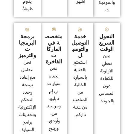
أشهر.
يدوم
والموديلا
طويلاً.
ت.
التحول
خدمة
متخصص
برمجة
السريع
التوصيل
ة في
البرمجيا
الوقت
والتوصي
الماركا
ت
ل
ت
والترميز
نحن
الفاخرة
استمتع
نحن
نعطي
نحن
بالعناية
نتعامل
الأولوية
نخدم
بالسيارة
مع إعادة
للكفاءة
سيارات
الخالية
برمجة
دون
بي إم
من
وحدة
المساس
دبليو،
المتاعب
التحكم
بالجودة.
ومرسيد
من عتبة
الإلكترونية
س،
داركم.
وتحديثات
وأودي،
برامج
ورينج
السيارة.