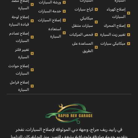
السيارة
السيارات
إصلاح مصد
ورشة السيارات
السيارة
إصلاح كهرباء
كراج سيارات
خدمة السيارات
السيارات
إصلاح لوحة
ميكانيكي
إصلاح السيارات
قيادة السيارة
إصلاح المحرك
سيارات متنقل
استعادة
إصلاح تصادم
تغيير زيت السيارة
فحص المركبات
السيارة
السيارات
ميكانيكي سيارات
المساعدة على
تغيير فلتر
الطريق
السيارة
إصلاح حوادث
السيارات
إصلاح فرامل
السيارة
في رابيد ريف جراج، وجهة دبي الموثوقة لإصلاح السيارات، نفخر
بتقديم خدمة صادقة واحترافية بشغفٍ للتميز. منذ البداية، كان التزامنا