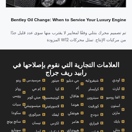
Bentley Oil Change: When to Service Your Luxury Engine
تم تصميم محرك بنتلي وفقًا لمعايير لا يقترب منها سوى عدد قليل جدًا
من مركبات الإنتاج. تمثل محركات W12 المزودة
العلامات التجارية التي نقوم بإصلاحها في
رابيد ريف جراج
أودي
مرسيدس
رينو
شيفروليه
جي دبليو
جيتور
إم
أبارث
إم جي
رولز
كرايسلر
كيا
رويس
هافال
الفا روميو
ميني كوبر
سيتروين
كوينيجسيج
سيات
هوندا
أستون
ميتسوبيشي
كورفيت
لامبورغيني
مارتن
سكودا
هونغكي
ميركوري
دودج
ليفك
بايك
سانج يونج
هامر
نيسان
فيراري
لكزس
بنتلي
سوبارو
هيونداي
أوبل
فيات
لينكولن