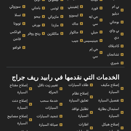
بي ام
سوزوكي
إنفينيتي
باجاني
فورد
لوتس
دبليو
تسلا
ايسوزو
بيجو
جي ايه
مازيراتي
بوجاتي
تويوتا
سي
جاك
بورش
مازدا
بي واي
فولكس
جيلي
جاكوار
رينج روفر
ماكلارين
دي
فاجن
جينيسيس
جيب
كاديلاك
فولفو
جي إم
تشانجان
سي
شيري
الخدمات التي نقدمها في رابيد ريف جراج
إصلاح مكيف
طلاء السيارات
إصلاح مفتاح
تغيير زيت ناقل
السيارة
السيارة
الحركة
إصلاح نظام
تفصيل السيارة
تعليق السيارة
إصلاح دنت
خدمة سحب
السيارة
السيارات
استبدال بطارية
تظليل نوافذ
السيارة
السيارة
إصلاح مصابيح
تنجيد السيارات
السيارة
إصلاح هيكل
اطارات
صيانة السيارة