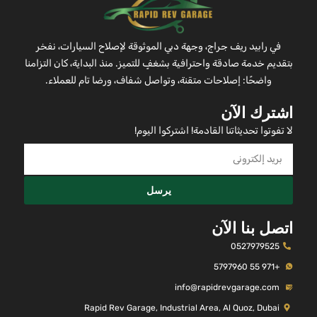
في رابيد ريف جراج، وجهة دبي الموثوقة لإصلاح السيارات، نفخر
بتقديم خدمة صادقة واحترافية بشغفٍ للتميز. منذ البداية، كان التزامنا
واضحًا: إصلاحات متقنة، وتواصل شفاف، ورضا تام للعملاء.
اشترك الآن
لا تفوتوا تحديثاتنا القادمة! اشتركوا اليوم!
يرسل
اتصل بنا الآن
0527979525
+971 55 5797960
info@rapidrevgarage.com
Rapid Rev Garage, Industrial Area, Al Quoz, Dubai