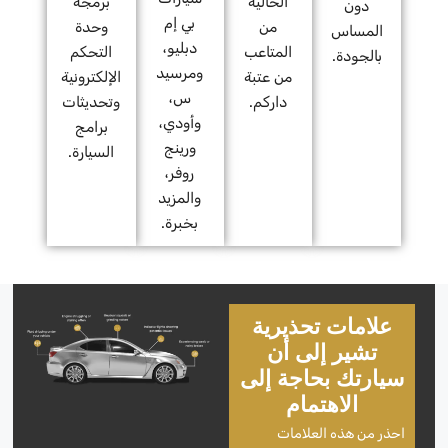
الخالية
برمجة
دون
بي إم
من
وحدة
المساس
دبليو،
المتاعب
التحكم
بالجودة.
ومرسيد
من عتبة
الإلكترونية
س،
داركم.
وتحديثات
وأودي،
برامج
ورينج
السيارة.
روفر،
والمزيد
بخبرة.
علامات تحذيرية
تشير إلى أن
سيارتك بحاجة إلى
الاهتمام
احذر من هذه العلامات