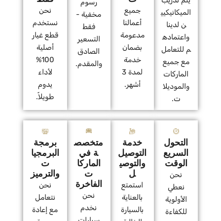
يتم تدريب
رسوم
جميع
نحن
الميكانيكيي
مخفية -
أعمالنا
نستخدم
ن لدينا
فقط
مدعومة
قطع غيار
واعتماده
التسعير
بضمان
أصلية
م للتعامل
الصادق
خدمة
100%
مع جميع
والمقدم.
لمدة 3
لأداء
الماركات
أشهر.
يدوم
والموديلا
طويلاً.
ت.
التحول
خدمة
متخصص
برمجة
السريع
التوصيل
ة في
البرمجيا
الوقت
والتوصي
الماركا
ت
ل
ت
والترميز
نحن
الفاخرة
استمتع
نحن
نعطي
نحن
بالعناية
نتعامل
الأولوية
نخدم
بالسيارة
مع إعادة
للكفاءة
سيارات