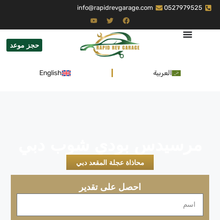
info@rapidrevgarage.com
0527979525
حجز موعد
العربية
English
مرسيدس بودي شوب دبي
محاذاة عجلة المقعد دبي
احصل على تقدير