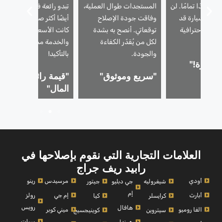
اء جديدًا تمامًا. لن
المستجدات طوال العملية،
تبدو رائعة فحسب، بل تبدو
ا أن السيارة قد
وفاقت جودة الإصلاح
أيضًا أكثر صلابةً وصيانةً.
خدمة احترافية
توقعاتي. أنصح به بشدة
كانت الأسعار مناسبة،
لكل من يُقدّر الكفاءة
والخدمة ممتازة. سأعود
والجودة.
بالتأكيد!
ممتازة!"
"سريع وموثوق"
"قيمة رائعة مقابل
المال"
العلامات التجارية التي نقوم بإصلاحها في
رابيد ريف جراج
أودي
مرسيدس
رينو
شيفروليه
جي دبليو
جيتور
إم
أبارث
إم جي
رولز
كرايسلر
كيا
رويس
هافال
الفا روميو
ميني كوبر
سيتروين
كوينيجسيج
سيات
هوندا