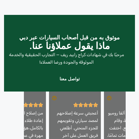
موثوق به من قبل أصحاب السيارات عبر دبي
ماذا يقول عملاؤنا عنا.
مرحبًا بك في شهادات كراج رابيد ريف — التجارب الحقيقية والخدمة
الموثوقة والجودة ورضا العملاء!
تواصل معنا
يارتي ألفا روميو
أعجبتني سرعة إصلاحهم
من إصلاح الخدوش إلى
ث بسيط، وقام
لمصد سيارتي وتقويمهم
إعادة طلاء السيارة
عمل رائع. اختفت
للجزء المنحني. أطلعني
بالكامل، هؤلاء الرجال
الصدمات تمامًا،
فريق العمل على آخر
مهرة في عملهم. سيارتي لا