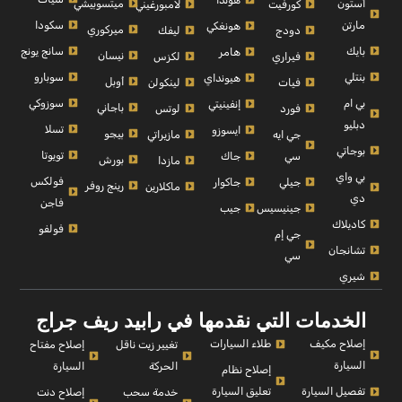
أستون
ميتسوبيشي
كورفيت
لامبورغيني
مارتن
سكودا
هونغكي
ميركوري
دودج
ليفك
بايك
سانج يونج
هامر
نيسان
فيراري
لكزس
بنتلي
سوبارو
هيونداي
أوبل
فيات
لينكولن
بي ام
سوزوكي
إنفينيتي
باجاني
فورد
لوتس
دبليو
تسلا
ايسوزو
بيجو
جي ايه
مازيراتي
بوجاتي
تويوتا
سي
جاك
بورش
مازدا
بي واي
فولكس
جيلي
جاكوار
رينج روفر
ماكلارين
دي
فاجن
جينيسيس
جيب
كاديلاك
فولفو
جي إم
تشانجان
سي
شيري
الخدمات التي نقدمها في رابيد ريف جراج
إصلاح مكيف
طلاء السيارات
إصلاح مفتاح
تغيير زيت ناقل
السيارة
السيارة
الحركة
إصلاح نظام
تفصيل السيارة
تعليق السيارة
إصلاح دنت
خدمة سحب