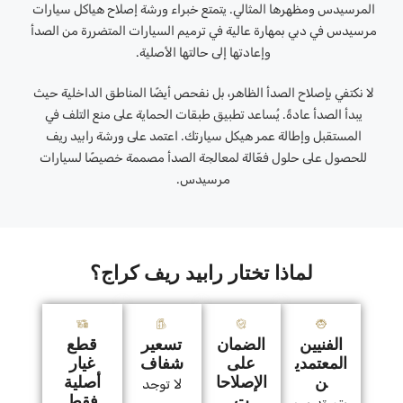
المرسيدس ومظهرها المثالي. يتمتع خبراء ورشة إصلاح هياكل سيارات
مرسيدس في دبي بمهارة عالية في ترميم السيارات المتضررة من الصدأ
وإعادتها إلى حالتها الأصلية.
لا نكتفي بإصلاح الصدأ الظاهر، بل نفحص أيضًا المناطق الداخلية حيث
يبدأ الصدأ عادةً. يُساعد تطبيق طبقات الحماية على منع التلف في
المستقبل وإطالة عمر هيكل سيارتك. اعتمد على ورشة رابيد ريف
للحصول على حلول فعّالة لمعالجة الصدأ مصممة خصيصًا لسيارات
مرسيدس.
لماذا تختار رابيد ريف كراج؟
الفنيين
الضمان
تسعير
قطع
المعتمدي
على
شفاف
غيار
ن
الإصلاحا
أصلية
لا توجد
ت
فقط