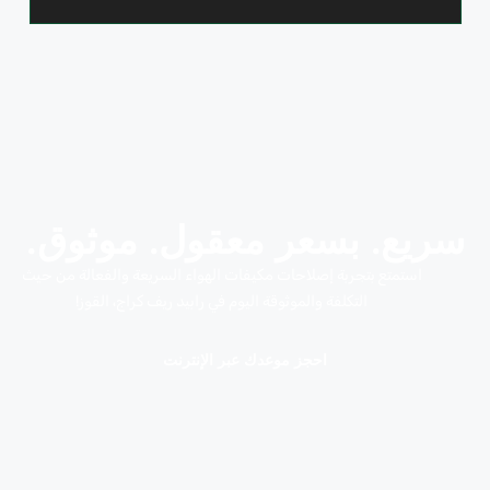
سريع. بسعر معقول. موثوق.
استمتع بتجربة إصلاحات مكيفات الهواء السريعة والفعالة من حيث
التكلفة والموثوقة اليوم في رابيد ريف كراج، القوز!
احجز موعدك عبر الإنترنت