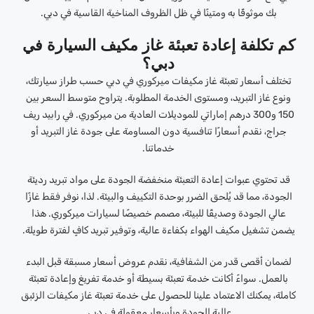
بك موثوقًا به ومتينًا في ظل الظروف المناخية القاسية في دبي.
كم تكلفة إعادة تعبئة غاز مكيف السيارة في
دبي؟
تختلف أسعار تعبئة غاز مكيفات ميركوري في دبي حسب طراز سيارتك،
ونوع غاز التبريد، ومستوى الخدمة المطلوبة. يتراوح متوسط ​​السعر بين
150 و300 درهم إماراتي للموديلات العادية من ميركوري. في رابيد ريف
جراج، نقدم أسعارًا تنافسية دون المساومة على جودة غاز التبريد أو
خدماتنا.
قد تحتوي عبوات إعادة التعبئة منخفضة الجودة على مواد تبريد رديئة
الجودة، مما قد يُلحق الضرر بوحدة التكييف والبيئة. لذا، نوفر فقط غازًا
عالي الجودة وصديقًا للبيئة، مصمم خصيصًا لسيارات ميركوري. هذا
يضمن تشغيل مكيف الهواء بكفاءة عالية، وتوفير تبريد كافٍ لفترة طويلة.
لضمان أقصى قدر من الشفافية، نقدم عروض أسعار مسبقة قبل البدء
بالعمل. سواءً أكانت خدمة تعبئة بسيطة أو خدمة تفريغ وإعادة تعبئة
كاملة، يمكنك الاعتماد علينا للحصول على خدمة تعبئة غاز مكيفات الزئبق
عالية الجودة وبأسعار معقولة في دبي.