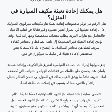
هل يمكنك إعادة تعبئة مكيف السيارة في
المنزل؟
على الرغم من توفر مجموعات إعادة تعبئة غاز مكيفات ميركوري المنزلية،
إلا أن إعادة تعبئتها في المنزل تُعتبر خطيرة وغير فعّالة في أغلب الأحيان.
فالتعامل مع غازات التبريد يتطلب معدات متخصصة ومهارات فنية. وقد
تؤدي إعادة التعبئة غير الصحيحة إلى تلف الضاغط، وانخفاض كفاءة
التبريد، فضلاً عن مخاطر السلامة. لذا يُنصح دائمًا بالاستعانة بفني
متخصص لإعادة تعبئة غاز مكيفات ميركوري في دبي.
يتبع خبراؤنا إجراءات الصناعة القياسية لتفريغ غاز التكييف وإعادة شحنه
بأمان. هذا يضمن خلو نظامك من فقاعات الهواء والشوائب التي تُضعف
أداء التبريد. عادةً ما يؤدي القيام بذلك في المنزل إلى شحن النظام بشكل
زائد أو ناقص، مما قد يتسبب في إصلاحات مكلفة لاحقًا.
تتضمن عملية إعادة تعبئة غاز التبريد الاحترافية فحصًا دقيقًا لنظام
التكييف. في رابيد ريف جراج، لا نكتفي بإضافة غاز التبريد فحسب، بل
نفحص أيضًا وجود أي تسريبات، وننظف الفلاتر، ونختبر مستوى التبريد.