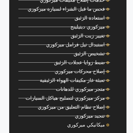
خدمات إصلاح مكيفات ميركوري
فحص ما قبل الشراء لسيارة ميركوري
استعادة الزئبق
ميركوري ديتيلينج
تغيير زيت الزئبق
استبدال تيل فرامل ميركوري
تشخيص الزئبق
ضبط زوايا عجلات الزئبق
إصلاح محركات ميركوري
تعبئة غاز مكيفات الهواء الزئبقية
متجر ميركوري للدهانات
مركز ميركوري لتصليح هياكل السيارات
إصلاح نظام التعليق من ميركوري
تنجيد ميركوري
ميكانيكي ميركوري