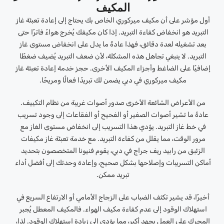
المكيف
أول مؤشر على أن مكيف ميركوري الخاص بك يحتاج إلى إعادة تعبئة غاز
التبريد هو انخفاض كفاءة التبريد. إذا كان مكيفك يُخرج هواءً فاترًا حتى
بعد تشغيله لعدة دقائق، فهذا عادةً ما يدل على انخفاض مستوى غاز
التبريد. لا ينبغي تجاهل هذه المشكلة، لأن ضعف التبريد يُضيف ضغطًا
إضافيًا على الضاغط وأجزاء المكيف الأخرى. حجز خدمة إعادة تعبئة غاز
مكيف ميركوري في دبي يضمن لك تبريدًا فعالًا ومريحًا.
من الأعراض الشائعة الأخرى صدور أصوات غريبة من نظام التكييف.
عادةً ما تشير أصوات الصفير أو الفحيح أو الفقاعات إلى وجود تسريب
في خط غاز التبريد. يؤدي هذا التسريب إلى انخفاض مستوى الغاز مع
مرور الوقت، مما يقلل من كفاءة التبريد. مع خدمة تعبئة غاز مكيفات
الزئبق من رابيد ريف جراج في دبي، يقوم فنيونا المتخصصون بتحديد
أماكن التسريبات وإصلاحها بشكل صحيح، وإعادة وحدتك إلى أفضل أداء
تبريد ممكن.
أخيرًا، قد يشير تكثف الضباب على الزجاج الأمامي أو الارتفاع السريع في
استهلاك الوقود إلى عدم كفاءة مكيف الهواء. فالمكيف المعطل يُجبر
المحرك على العمل بجهد أكبر، مما يؤدي إلى زيادة استهلاك الوقود. لذا،