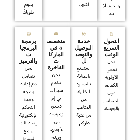
أشهر.
يدوم
والموديلا
طويلاً.
ت.
التحول
خدمة
متخصص
برمجة
السريع
التوصيل
ة في
البرمجيا
الوقت
والتوصي
الماركا
ت
ل
ت
والترميز
نحن
الفاخرة
استمتع
نحن
نعطي
نحن
بالعناية
نتعامل
الأولوية
نخدم
بالسيارة
مع إعادة
للكفاءة
سيارات
الخالية
برمجة
دون
بي إم
من
وحدة
المساس
دبليو،
المتاعب
التحكم
بالجودة.
ومرسيد
من عتبة
الإلكترونية
س،
داركم.
وتحديثات
وأودي،
برامج
ورينج
السيارة.