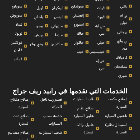
بنتلي
سوبارو
هيونداي
أوبل
فيات
لينكولن
بي ام
سوزوكي
إنفينيتي
باجاني
فورد
لوتس
دبليو
تسلا
ايسوزو
بيجو
جي ايه
مازيراتي
بوجاتي
تويوتا
سي
جاك
بورش
مازدا
بي واي
فولكس
جيلي
جاكوار
رينج روفر
ماكلارين
دي
فاجن
جينيسيس
جيب
كاديلاك
فولفو
جي إم
تشانجان
سي
شيري
الخدمات التي نقدمها في رابيد ريف جراج
إصلاح مكيف
طلاء السيارات
إصلاح مفتاح
تغيير زيت ناقل
السيارة
السيارة
الحركة
إصلاح نظام
تفصيل السيارة
تعليق السيارة
إصلاح دنت
خدمة سحب
السيارة
السيارات
استبدال بطارية
تظليل نوافذ
السيارة
السيارة
إصلاح مصابيح
تنجيد السيارات
السيارة