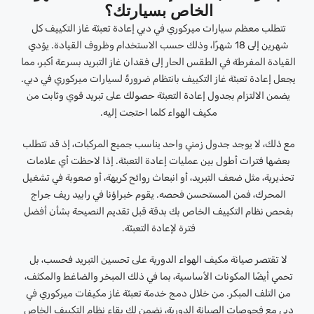
الخاص بسيارتك؟
تتطلب معظم سيارات ميركوري في دبي إعادة تعبئة غاز التكييف كل
شهرين إلى 18 شهرًا، وذلك حسب الاستخدام وظروف القيادة. يؤدي
القيادة المفرطة في الطقس الحار إلى فقدان غاز التبريد بسرعة أكبر، مما
يجعل إعادة تعبئة غاز التكييف بانتظام ضرورةً لسيارات ميركوري في دبي.
يضمن الالتزام بجدول إعادة التعبئة حصولك على تبريد قوي وثابت من
مكيف الهواء كلما احتجت إليه.
مع ذلك، لا يوجد جدول زمني واحد يناسب جميع المركبات، إذ قد تتطلب
بعضها فترات أطول بين عمليات إعادة التعبئة. إذا لاحظت أي علامات
تحذيرية، مثل ضعف التبريد، أو انبعاث روائح كريهة، أو صعوبة في تشغيل
المحرك، فمن المستحسن فحصه. يقوم خبراؤنا في رابيد ريف جراج
بفحص نظام التكييف الخاص بك بدقة قبل تقديم النصيحة بشأن أفضل
فترة لإعادة التعبئة.
لا تقتصر صيانة مكيف الهواء الدورية على تحسين التبريد فحسب، بل
تحمي أيضًا المكونات الأساسية، بما في ذلك المبخر والضاغط والمكثف،
من التلف المبكر. من خلال دمج خدمة تعبئة غاز مكيفات ميركوري في
دبي مع فحوصات الصيانة الدورية، نضمن لك بقاء نظام التكييف الخاص