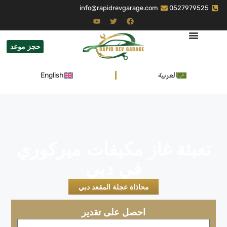
info@rapidrevgarage.com
0527979525
حجز موعد
العربية
English
تعبئة غاز مكيفات ميركوري
في دبي
محاذاة عجلة المقعد دبي
احصل على تقدير