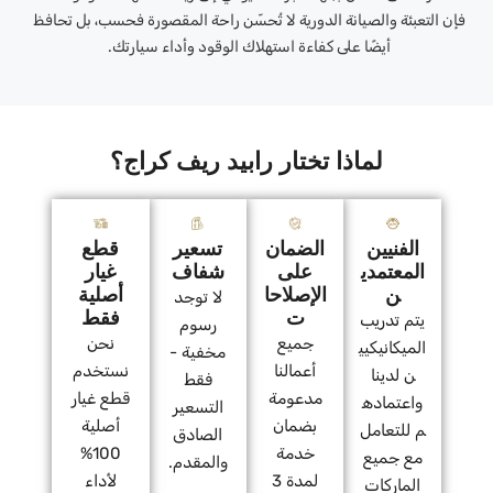
فإن التعبئة والصيانة الدورية لا تُحسّن راحة المقصورة فحسب، بل تحافظ
أيضًا على كفاءة استهلاك الوقود وأداء سيارتك.
لماذا تختار رابيد ريف كراج؟
الفنيين
الضمان
تسعير
قطع
المعتمدي
على
شفاف
غيار
ن
الإصلاحا
أصلية
لا توجد
ت
فقط
يتم تدريب
رسوم
جميع
نحن
الميكانيكيي
مخفية -
أعمالنا
نستخدم
ن لدينا
فقط
مدعومة
قطع غيار
واعتماده
التسعير
بضمان
أصلية
م للتعامل
الصادق
خدمة
100%
مع جميع
والمقدم.
لمدة 3
لأداء
الماركات