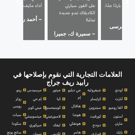
أصبح باردًا جدًا.
على الفور. سيارتي
أداء مكيف الهواء.
بشدة!
الكاديلاك تبدو جديدة
– أحمد ر.، البرشاء
تمامًا!
 أ.، مرسى
– سميرة ك، جميرا
العلامات التجارية التي نقوم بإصلاحها في
رابيد ريف جراج
أودي
مرسيدس
رينو
شيفروليه
جي دبليو
جيتور
إم
أبارث
إم جي
رولز
كرايسلر
كيا
رويس
هافال
الفا روميو
ميني كوبر
سيتروين
كوينيجسيج
سيات
هوندا
أستون
ميتسوبيشي
كورفيت
لامبورغيني
مارتن
سكودا
هونغكي
ميركوري
دودج
ليفك
بايك
سانج يونج
هامر
نيسان
فيراري
لكزس