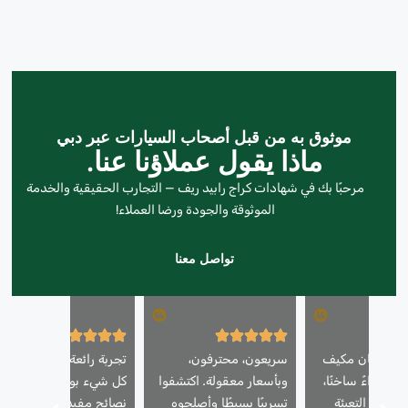
موثوق به من قبل أصحاب السيارات عبر دبي
ماذا يقول عملاؤنا عنا.
مرحبًا بك في شهادات كراج رابيد ريف — التجارب الحقيقية والخدمة
الموثوقة والجودة ورضا العملاء!
تواصل معنا
تازة! كان مكيف
سريعون، محترفون،
تجربة رائعة! شرح الفنيون
فث هواءً ساخنًا،
وبأسعار معقولة. اكتشفوا
كل شيء بوضوح وقدموا
 إعادة التعبئة
تسريبًا بسيطًا وأصلحوه
نصائح مفيدة للحفاظ على