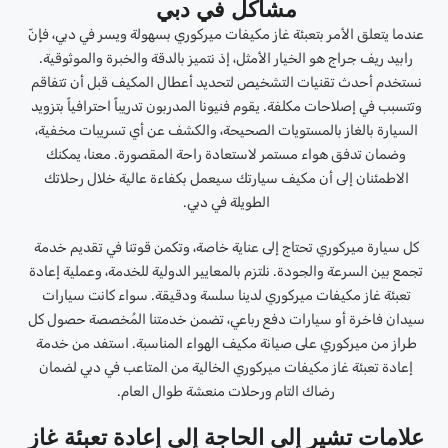
مشاكل في دبي
عندما يتعلق الأمر بتعبئة غاز مكيفات ميركوري بسهولة ويسر في دبي، فإنّ
رابيد ريف جراج هو الخيار الأمثل، إذ نتميز بالدقة والخبرة والموثوقية.
نستخدم أحدث تقنيات التشخيص لتحديد أعطال المكيف قبل أن تتفاقم
وتتسبب في إصلاحات مكلفة. يقوم فنيونا المدربون تدريباً احترافياً بتزويد
السيارة بالغاز بالمستويات الصحيحة، والكشف عن أي تسريبات مخفية،
وضمان تدفق هواء مستمر لاستعادة راحة المقصورة. معنا، يمكنك
الاطمئنان إلى أن مكيف سيارتك سيعمل بكفاءة عالية خلال رحلاتك
الطويلة في دبي.
كل سيارة ميركوري تحتاج إلى عناية خاصة، وتكمن قوتنا في تقديم خدمة
تجمع بين السرعة والجودة. نلتزم بالمعايير الدولية للخدمة، وعملية إعادة
تعبئة غاز مكيفات ميركوري لدينا سلسة ودقيقة. سواء كانت سيارات
سيدان فاخرة أو سيارات دفع رباعي، تضمن خدمتنا المُخصصة حصول كل
طراز من ميركوري على صيانة مكيف الهواء المناسبة. استفد من خدمة
إعادة تعبئة غاز مكيفات ميركوري الخالية من المتاعب في دبي لضمان
رضاك ​​التام ورحلات منعشة طوال العام.
علامات تشير إلى الحاجة إلى إعادة تعبئة غاز