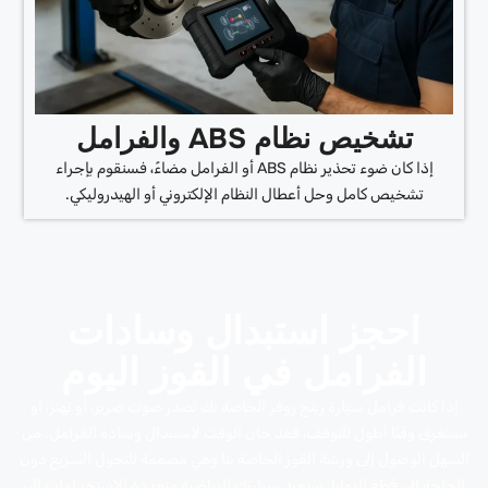
تشخيص نظام ABS والفرامل
إذا كان ضوء تحذير نظام ABS أو الفرامل مضاءً، فسنقوم بإجراء
تشخيص كامل وحل أعطال النظام الإلكتروني أو الهيدروليكي.
احجز استبدال وسادات
الفرامل في القوز اليوم
إذا كانت فرامل سيارة رينج روفر الخاصة بك تصدر صوت صرير، أو تهتز، أو
تستغرق وقتًا أطول للتوقف، فقد حان الوقت لاستبدال وسادة الفرامل. من
السهل الوصول إلى ورشة القوز الخاصة بنا وهي مصممة للتحول السريع دون
الحاجة إلى قطع الزوايا. سنعيد سيارتك الرياضية متعددة الاستخدامات إلى