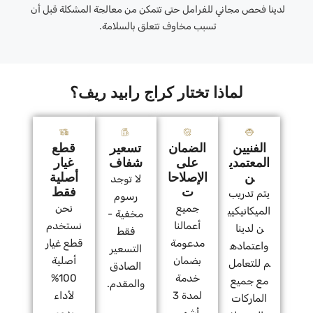
لدينا فحص مجاني للفرامل حتى تتمكن من معالجة المشكلة قبل أن
تسبب مخاوف تتعلق بالسلامة.
لماذا تختار كراج رابيد ريف؟
الفنيين
الضمان
تسعير
قطع
المعتمدي
على
شفاف
غيار
ن
الإصلاحا
أصلية
لا توجد
ت
فقط
يتم تدريب
رسوم
جميع
نحن
الميكانيكيي
مخفية -
أعمالنا
نستخدم
ن لدينا
فقط
مدعومة
قطع غيار
واعتماده
التسعير
بضمان
أصلية
م للتعامل
الصادق
خدمة
100%
مع جميع
والمقدم.
لمدة 3
لأداء
الماركات