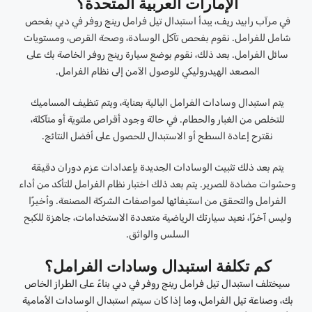
الإمارات العربية المتحدة؟
في مرآب رابيد ريف، يبدأ استبدال تيل فرامل رينج روفر في دبي بفحص
شامل للفرامل. نقوم بفحص تآكل الوسادة، وصحة القرص، ومستويات
سائل الفرامل. بعد ذلك، نقوم بوضع سيارة رينج روفر الخاصة بك على
المصعد الهيدروليكي للوصول الآمن إلى نظام الفرامل.
يتم استبدال وسادات الفرامل البالية بعناية، ويتم تنظيف المساميك
للتخلص من الغبار والحطام. في حالة وجود أقراص ملتوية أو متآكلة،
نقترح إعادة السطح أو الاستبدال للحصول على أفضل النتائج.
يتم بعد ذلك تثبيت الوسادات الجديدة بإعدادات عزم دوران دقيقة
وحشوات مضادة للصرير. يتم بعد ذلك اختبار نظام الفرامل للتأكد من أداء
الفرامل والتحقق من استيفائها لمواصفات الشركة المصنعة. وأخيرًا
وليس آخرًا، نعيد سيارتك الرياضية متعددة الاستخدامات، جاهزة للكبح
السلس والواثق.
كم تكلفة استبدال وسادات الفرامل؟
سيختلف استبدال تيل فرامل رينج روفر في دبي بناءً على الطراز الخاص
بك، وصناعة تيل الفرامل، وما إذا كان سيتم استبدال الوسادات الأمامية