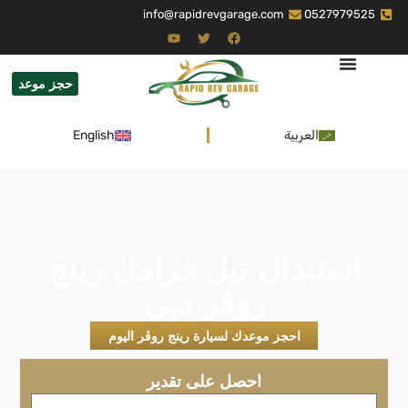
info@rapidrevgarage.com
0527979525
حجز موعد
العربية
English
استبدال تيل فرامل رينج
روفر دبي
احجز موعدك لسيارة رينج روڤر اليوم
احصل على تقدير