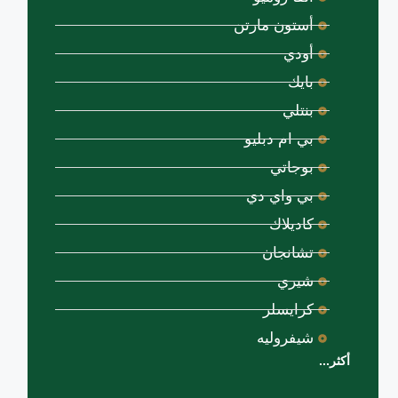
أستون مارتن
أودي
بايك
بنتلي
بي ام دبليو
بوجاتي
بي واي دي
كاديلاك
تشانجان
شيري
كرايسلر
شيفروليه
أكثر...