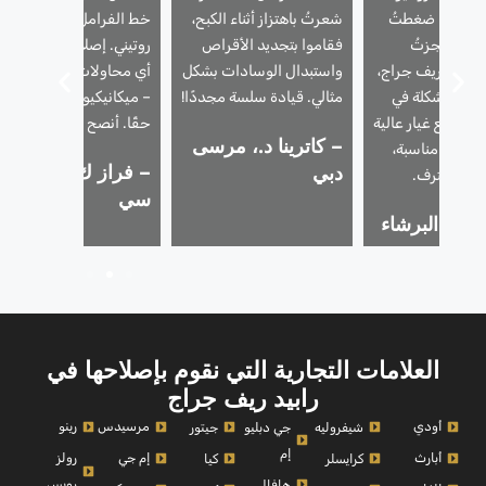
يرًا كلما ضغطتُ
شعرتُ باهتزاز أثناء الكبح،
خط الفرامل أثناء فحص
امل. حجزتُ
فقاموا بتجديد الأقراص
روتيني. إصلاح سريع ودون
ع رابيد ريف جراج،
واستبدال الوسادات بشكل
أي محاولات لزيادة السعر
حلّ المشكلة في
مثالي. قيادة سلسة مجددًا!
– ميكانيكيون صادقون
م. قطع غيار عالية
حقًا. أنصح به بشدة.
– كاترينا د.، مرسى
وأسعار مناسبة،
– فراز ك.، جيه في
دبي
مل محترف.
سي
م.، البرشاء
العلامات التجارية التي نقوم بإصلاحها في
رابيد ريف جراج
أودي
مرسيدس
رينو
شيفروليه
جي دبليو
جيتور
إم
أبارث
إم جي
رولز
كرايسلر
كيا
رويس
هافال