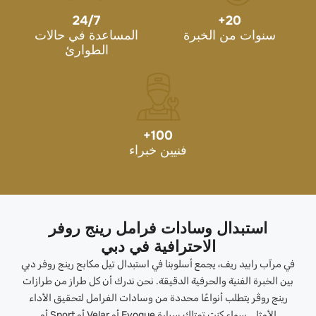
24/7
+
20
سنوات من الخبرة
المساعدة في حالات
الطوارئ
+
100
فنيين خبراء
استبدال وسادات فرامل رينج روفر
الاحترافية في دبي
في مرآب رابيد ريف، يجمع أسلوبنا في استبدال تيل مكابح رينج روفر دبي
بين الخبرة الفنية والحرفية الدقيقة. نحن ندرك أن كل طراز من طرازات
رينج روڤر يتطلب أنواعًا محددة من وسادات الفرامل لتحقيق الأداء
الأمثل. سواء كنت تمتلك سيارة Evoque أو Velar أو Sport أو