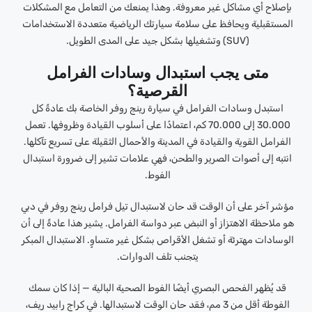
بإصلاح أي مشاكل غير معروفة. وهذا يمنعك من التعامل مع المشكلات
المستقبلية ويحافظ على سلامة سيارتك الرياضية متعددة الاستخدامات
(SUV) وتشغيلها بشكل جيد على المدى الطويل.
متى يجب استبدال وسادات الفرامل
القرصية؟
استبدل وسادات الفرامل في سيارة رينج روفر الخاصة بك عادةً كل
30.000 إلى 70.000 كم، اعتمادًا على أسلوب القيادة وظروفها. تعمل
الفرامل القوية والقيادة في المدينة والأحمال الثقيلة على تسريع تآكلها.
انتبه إلى أصوات الصرير والطحن، فهي علامات تشير إلى ضرورة استبدال
الفوط.
مؤشر آخر على أن الوقت قد حان لاستبدال تيل فرامل رينج روفر في دبي
هو ملاحظة الاهتزاز أو النبض عبر دواسة الفرامل. يشير هذا عادةً إلى أن
الوسادات مهترئة أو تشغل الأقراص بشكل غير متساوٍ. الاستبدال المبكر
يتجنب تلف الدوارات.
قد يُظهر الفحص البصري أيضًا الفوط الصحية البالية — إذا كان سمك
الفوطة أقل من 3 مم، فقد حان الوقت لاستبدالها. في كراج رابيد ريف،