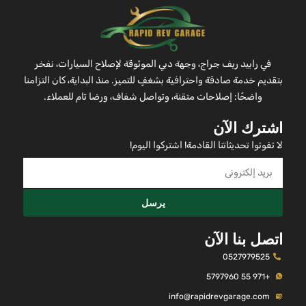
في رابيد ريف جراج، وجهة دبي الموثوقة لإصلاح السيارات، نفخر
بتقديم خدمة صادقة واحترافية بشغفٍ للتميز. منذ البداية، كان التزامنا
واضحًا: إصلاحات متقنة، وتواصل شفاف، ورضا تام للعملاء.
اشترك الآن
لا تفوتوا تحديثاتنا القادمة! اشتركوا اليوم!
يرسل
اتصل بنا الآن
0527979525
+971 55 5797960
info@rapidrevgarage.com