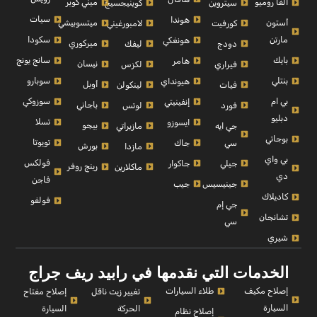
الفا روميو
ميني كوبر
سيتروين
كوينيجسيج
سيات
هوندا
أستون
ميتسوبيشي
كورفيت
لامبورغيني
مارتن
سكودا
هونغكي
ميركوري
دودج
ليفك
بايك
سانج يونج
هامر
نيسان
فيراري
لكزس
بنتلي
سوبارو
هيونداي
أوبل
فيات
لينكولن
بي ام
سوزوكي
إنفينيتي
باجاني
فورد
لوتس
دبليو
تسلا
ايسوزو
بيجو
جي ايه
مازيراتي
بوجاتي
تويوتا
سي
جاك
بورش
مازدا
بي واي
فولكس
جيلي
جاكوار
رينج روفر
ماكلارين
دي
فاجن
جينيسيس
جيب
كاديلاك
فولفو
جي إم
تشانجان
سي
شيري
الخدمات التي نقدمها في رابيد ريف جراج
إصلاح مكيف
طلاء السيارات
إصلاح مفتاح
تغيير زيت ناقل
السيارة
السيارة
الحركة
إصلاح نظام