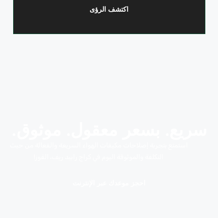
اكتشف الرؤى
سريع. بسعر معقول. موثوق.
استمتع بتجربة إصلاحات مكيفات الهواء السريعة والفعالة من حيث
التكلفة والموثوقة اليوم في كراج رابيد ريف، القوز!
احجز موعدك عبر الإنترنت