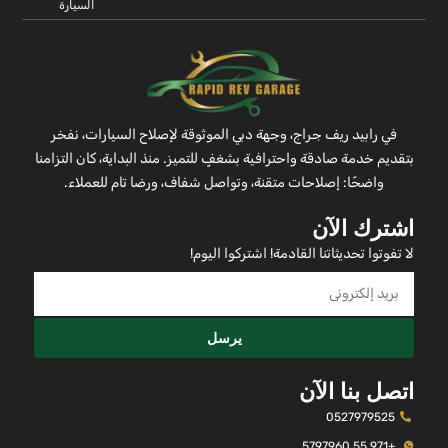
السيارة
في رابيد ريف جراج، وجهة دبي الموثوقة لإصلاح السيارات، نفخر
بتقديم خدمة صادقة واحترافية بشغفٍ للتميز. منذ البداية، كان التزامنا
واضحًا: إصلاحات متقنة، وتواصل شفاف، ورضا تام للعملاء.
اشترك الآن
لا تفوتوا تحديثاتنا القادمة! اشتركوا اليوم!
يرسل
اتصل بنا الآن
0527979525
+971 55 5797960