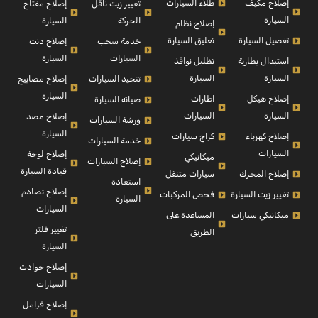
إصلاح مكيف
طلاء السيارات
إصلاح مفتاح
تغيير زيت ناقل
السيارة
السيارة
الحركة
إصلاح نظام
تفصيل السيارة
تعليق السيارة
إصلاح دنت
خدمة سحب
السيارة
السيارات
استبدال بطارية
تظليل نوافذ
السيارة
السيارة
إصلاح مصابيح
تنجيد السيارات
السيارة
إصلاح هيكل
اطارات
صيانة السيارة
السيارة
السيارات
إصلاح مصد
ورشة السيارات
السيارة
إصلاح كهرباء
كراج سيارات
خدمة السيارات
السيارات
إصلاح لوحة
ميكانيكي
إصلاح السيارات
قيادة السيارة
إصلاح المحرك
سيارات متنقل
استعادة
إصلاح تصادم
تغيير زيت السيارة
فحص المركبات
السيارة
السيارات
ميكانيكي سيارات
المساعدة على
تغيير فلتر
الطريق
السيارة
إصلاح حوادث
السيارات
إصلاح فرامل