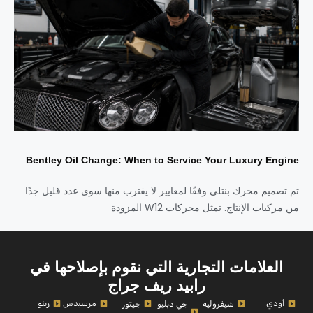
Bentley Oil Change: When to Service Your Luxury Engine
تم تصميم محرك بنتلي وفقًا لمعايير لا يقترب منها سوى عدد قليل جدًا
من مركبات الإنتاج. تمثل محركات W12 المزودة
العلامات التجارية التي نقوم بإصلاحها في
رابيد ريف جراج
أودي
مرسيدس
رينو
شيفروليه
جي دبليو
جيتور