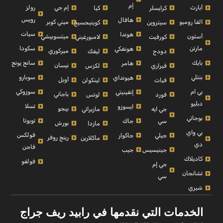
إم
أبارث
إم جي
رولز
كرايسلر
كيا
رويس
هافال
الفا روميو
ميني كوبر
سيتروين
كوينيجسيج
سيات
هوندا
أستون
ميتسوبيشي
كورفيت
لامبورغيني
مارتن
سكودا
هونغكي
ميركوري
دودج
ليفك
بايك
سانج يونج
هامر
نيسان
فيراري
لكزس
بنتلي
سوبارو
هيونداي
أوبل
فيات
لينكولن
بي ام
سوزوكي
إنفينيتي
باجاني
فورد
لوتس
دبليو
تسلا
ايسوزو
بيجو
جي ايه
مازيراتي
بوجاتي
تويوتا
سي
جاك
بورش
مازدا
بي واي
فولكس
جيلي
جاكوار
رينج روفر
ماكلارين
دي
فاجن
جينيسيس
جيب
كاديلاك
فولفو
جي إم
تشانجان
سي
شيري
الخدمات التي نقدمها في رابيد ريف جراج