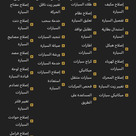
إصلاح مكيف
طلاء السيارات
إصلاح مفتاح
تغيير زيت ناقل
السيارة
السيارة
الحركة
إصلاح نظام
تفصيل السيارة
تعليق السيارة
إصلاح دنت
خدمة سحب
السيارة
السيارات
استبدال بطارية
تظليل نوافذ
السيارة
السيارة
إصلاح مصابيح
تنجيد السيارات
السيارة
إصلاح هيكل
اطارات
صيانة السيارة
السيارة
السيارات
إصلاح مصد
ورشة السيارات
السيارة
إصلاح كهرباء
كراج سيارات
خدمة السيارات
السيارات
إصلاح لوحة
ميكانيكي
إصلاح السيارات
قيادة السيارة
إصلاح المحرك
سيارات متنقل
استعادة
إصلاح تصادم
تغيير زيت السيارة
فحص المركبات
السيارة
السيارات
ميكانيكي سيارات
المساعدة على
تغيير فلتر
الطريق
السيارة
إصلاح حوادث
السيارات
إصلاح فرامل