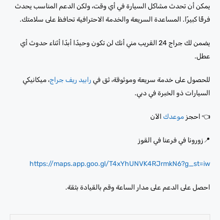
يمكن أن تحدث مشاكل السيارة في أي وقت، ولكن الدعم المناسب يحدث
فرقًا كبيرًا. المساعدة السريعة والخدمة الاحترافية تحافظ على سلامتك.
يضمن لك جراج 24 القريب مني أنك لن تكون وحيدًا أبدًا أثناء حدوث أي
عطل.
للحصول على خدمة سريعة وموثوقة، ثق في
رابيد ريف جراج
، ميكانيكي
السيارات ذو الخبرة في دبي.
👈 احجز
موعدك
الآن
📍زورونا في فرعنا في القوز
https://maps.app.goo.gl/T4xYhUNVK4RJrmkN6?g_st=iw
احصل على الدعم على مدار الساعة وقم بالقيادة بثقة.