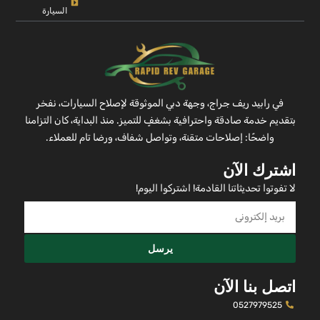
السيارة
في رابيد ريف جراج، وجهة دبي الموثوقة لإصلاح السيارات، نفخر
بتقديم خدمة صادقة واحترافية بشغفٍ للتميز. منذ البداية، كان التزامنا
واضحًا: إصلاحات متقنة، وتواصل شفاف، ورضا تام للعملاء.
اشترك الآن
لا تفوتوا تحديثاتنا القادمة! اشتركوا اليوم!
يرسل
اتصل بنا الآن
0527979525