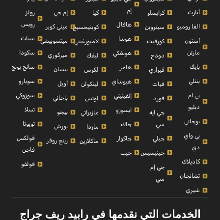
إم
أبارث
إم جي
رولز
كرايسلر
كيا
رويس
هافال
الفا روميو
ميني كوبر
سيتروين
كوينيجسيج
سيات
هوندا
أستون
ميتسوبيشي
كورفيت
لامبورغيني
مارتن
سكودا
هونغكي
ميركوري
دودج
ليفك
بايك
سانج يونج
هامر
نيسان
فيراري
لكزس
بنتلي
سوبارو
هيونداي
أوبل
فيات
لينكولن
بي ام
سوزوكي
إنفينيتي
باجاني
فورد
لوتس
دبليو
تسلا
ايسوزو
بيجو
جي ايه
مازيراتي
بوجاتي
تويوتا
سي
جاك
بورش
مازدا
بي واي
فولكس
جيلي
جاكوار
رينج روفر
ماكلارين
دي
فاجن
جينيسيس
جيب
كاديلاك
فولفو
جي إم
تشانجان
سي
شيري
الخدمات التي نقدمها في رابيد ريف جراج