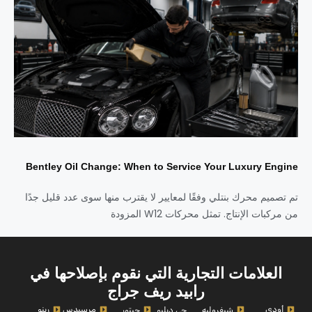
Bentley Oil Change: When to Service Your Luxury Engine
تم تصميم محرك بنتلي وفقًا لمعايير لا يقترب منها سوى عدد قليل جدًا
من مركبات الإنتاج. تمثل محركات W12 المزودة
العلامات التجارية التي نقوم بإصلاحها في
رابيد ريف جراج
أودي
مرسيدس
رينو
شيفروليه
جي دبليو
جيتور