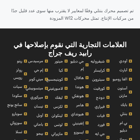
تم تصميم محرك بنتلي وفقًا لمعايير لا يقترب منها سوى عدد قليل جدًا
من مركبات الإنتاج. تمثل محركات W12 المزودة
العلامات التجارية التي نقوم بإصلاحها في
رابيد ريف جراج
أودي
مرسيدس
رينو
شيفروليه
جي دبليو
جيتور
إم
أبارث
إم جي
رولز
كرايسلر
كيا
رويس
هافال
الفا روميو
ميني كوبر
سيتروين
كوينيجسيج
سيات
هوندا
أستون
ميتسوبيشي
كورفيت
لامبورغيني
مارتن
سكودا
هونغكي
ميركوري
دودج
ليفك
بايك
سانج يونج
هامر
نيسان
فيراري
لكزس
بنتلي
سوبارو
هيونداي
أوبل
فيات
لينكولن
بي ام
سوزوكي
إنفينيتي
باجاني
فورد
لوتس
دبليو
تسلا
ايسوزو
بيجو
جي ايه
مازيراتي
بوجاتي