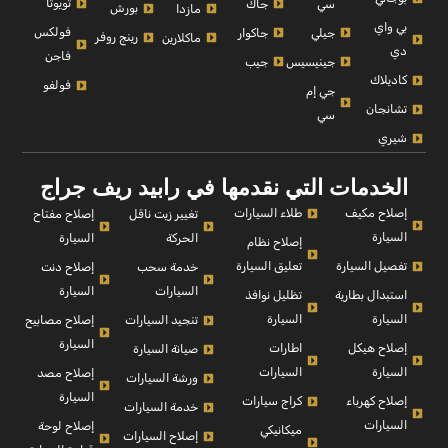
تويوتا
سي
جاك
بورش
مازدا
بي واي
فولكس
جيلي
جاكوار
رينج روفر
ماكلارين
دي
فاجن
جينيسيس
جيب
كاديلاك
فولفو
جي إم
تشانجان
سي
شيري
الخدمات التي نقدمها في رابيد ريف جراج
إصلاح مكيف
طلاء السيارات
إصلاح مفتاح
تغيير زيت ناقل
السيارة
السيارة
الحركة
إصلاح نظام
تفصيل السيارة
تعليق السيارة
إصلاح دنت
خدمة سحب
السيارة
السيارات
استبدال بطارية
تظليل نوافذ
السيارة
السيارة
إصلاح مصابيح
تنجيد السيارات
السيارة
إصلاح هيكل
اطارات
صيانة السيارة
السيارة
السيارات
إصلاح مصد
ورشة السيارات
السيارة
إصلاح كهرباء
كراج سيارات
خدمة السيارات
السيارات
إصلاح لوحة
ميكانيكي
إصلاح السيارات