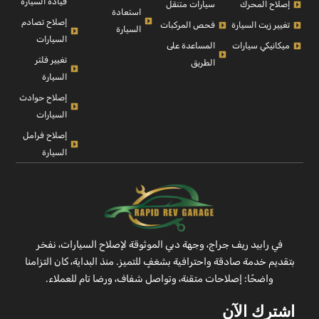
قيادة السيارة
إصلاح المحرك
سيارات متنقل
استعادة
إصلاح تصادم
تغيير زيت السيارة
فحص المركبات
السيارة
السيارات
ميكانيكي سيارات
المساعدة على
تغيير فلتر
الطريق
السيارة
إصلاح حوادث
السيارات
إصلاح فرامل
السيارة
في رابيد ريف جراج، وجهة دبي الموثوقة لإصلاح السيارات، نفخر
بتقديم خدمة صادقة واحترافية بشغفٍ للتميز. منذ البداية، كان التزامنا
واضحًا: إصلاحات متقنة، وتواصل شفاف، ورضا تام للعملاء.
اشترك الآن