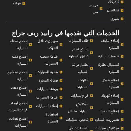
كاديلاك
فولفو
جي إم
تشانجان
سي
شيري
الخدمات التي نقدمها في رابيد ريف جراج
إصلاح مكيف
طلاء السيارات
إصلاح مفتاح
تغيير زيت ناقل
السيارة
السيارة
الحركة
إصلاح نظام
تفصيل السيارة
تعليق السيارة
إصلاح دنت
خدمة سحب
السيارة
السيارات
استبدال بطارية
تظليل نوافذ
السيارة
السيارة
إصلاح مصابيح
تنجيد السيارات
السيارة
إصلاح هيكل
اطارات
صيانة السيارة
السيارة
السيارات
إصلاح مصد
ورشة السيارات
السيارة
إصلاح كهرباء
كراج سيارات
خدمة السيارات
السيارات
إصلاح لوحة
ميكانيكي
إصلاح السيارات
قيادة السيارة
إصلاح المحرك
سيارات متنقل
استعادة
إصلاح تصادم
تغيير زيت السيارة
فحص المركبات
السيارة
السيارات
ميكانيكي سيارات
المساعدة على