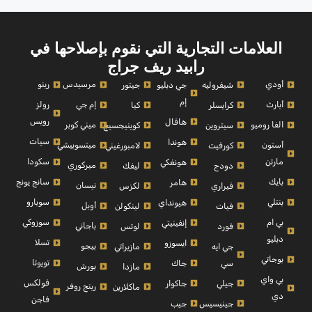
العلامات التجارية التي نقوم بإصلاحها في
رابيد ريف جراج
أودي
مرسيدس
رينو
شيفروليه
جي دبليو
جيتور
إم
أبارث
إم جي
رولز
كرايسلر
كيا
رويس
هافال
الفا روميو
ميني كوبر
سيتروين
كوينيجسيج
سيات
هوندا
أستون
ميتسوبيشي
كورفيت
لامبورغيني
مارتن
سكودا
هونغكي
ميركوري
دودج
ليفك
بايك
سانج يونج
هامر
نيسان
فيراري
لكزس
بنتلي
سوبارو
هيونداي
أوبل
فيات
لينكولن
بي ام
سوزوكي
إنفينيتي
باجاني
فورد
لوتس
دبليو
تسلا
ايسوزو
بيجو
جي ايه
مازيراتي
بوجاتي
تويوتا
سي
جاك
بورش
مازدا
بي واي
فولكس
جيلي
جاكوار
رينج روفر
ماكلارين
دي
فاجن
جينيسيس
جيب