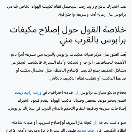
عند اختيارك لـ كراج رابيد ريف، سيحصل نظام تكييف الهواء الخاص بك من
برابوس على رعاية آمنة وسريعة واحترافية.
خلاصة القول حول إصلاح مكيفات
برابوس بالقرب مني
يُعدّ العثور على مركز صيانة مكيفات برابوس بالقرب مني بسرعة أمرًا بالغ
الأهمية للحفاظ على الراحة والسلامة وأداء السيارة. فالكشف المبكر عن
مشاكل المكيف يمنع تكاليف الإصلاح الباهظة، مثل استبدال مكثف أو
ضاغط المكيف، أو تنظيف نظام التكييف بالكامل.
يحتاج مالكو سيارات برابوس إلى خدمة احترافية. في
ورشة رابيد ريف
،
ننصح بحجز موعد لفحص وصيانة مكيف الهواء. يقدم فنيونا الخبراء
إصلاحات سريعة ودقيقة لنظام التحكم بالمناخ الفريد في سيارتك برابوس.
سواء كنت بحاجة إلى تعبئة غاز التبريد، أو إصلاح تسريب، أو صيانة شاملة
لنظام التكييف، فإن
حجز موعد
يضمن لك سيارة باردة ومريحة وآمنة. لا تدع