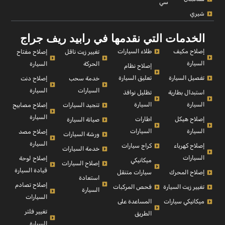
سي
شيري
الخدمات التي نقدمها في رابيد ريف جراج
إصلاح مكيف
طلاء السيارات
إصلاح مفتاح
تغيير زيت ناقل
السيارة
السيارة
الحركة
إصلاح نظام
تفصيل السيارة
تعليق السيارة
إصلاح دنت
خدمة سحب
السيارة
السيارات
استبدال بطارية
تظليل نوافذ
السيارة
السيارة
إصلاح مصابيح
تنجيد السيارات
السيارة
إصلاح هيكل
اطارات
صيانة السيارة
السيارة
السيارات
إصلاح مصد
ورشة السيارات
السيارة
إصلاح كهرباء
كراج سيارات
خدمة السيارات
السيارات
إصلاح لوحة
ميكانيكي
إصلاح السيارات
قيادة السيارة
إصلاح المحرك
سيارات متنقل
استعادة
إصلاح تصادم
تغيير زيت السيارة
فحص المركبات
السيارة
السيارات
ميكانيكي سيارات
المساعدة على
تغيير فلتر
الطريق
السيارة