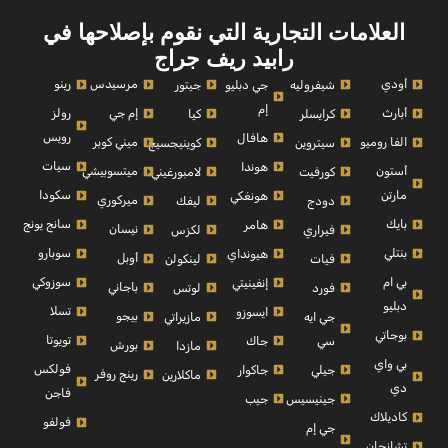
العلامات التجارية التي نقوم بإصلاحها في
رابيد ريف جراج
أودي
مرسيدس
رينو
شيفروليه
جي دبليو
جيتور
إم
أبارث
إم جي
رولز
كرايسلر
كيا
رويس
هافال
الفا روميو
ميني كوبر
سيتروين
كوينيجسيج
سيات
هوندا
أستون
ميتسوبيشي
كورفيت
لامبورغيني
مارتن
سكودا
هونغكي
ميركوري
دودج
ليفك
بايك
سانج يونج
هامر
نيسان
فيراري
لكزس
بنتلي
سوبارو
هيونداي
أوبل
فيات
لينكولن
بي ام
سوزوكي
إنفينيتي
باجاني
فورد
لوتس
دبليو
تسلا
ايسوزو
بيجو
جي ايه
مازيراتي
بوجاتي
تويوتا
سي
جاك
بورش
مازدا
بي واي
فولكس
جيلي
جاكوار
رينج روفر
ماكلارين
دي
فاجن
جينيسيس
جيب
كاديلاك
فولفو
جي إم
تشانجان