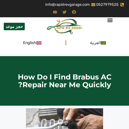
info@rapidrevgarage.com
0527979525
حجز موعد
العربية
English
How Do I Find Brabus AC
Repair Near Me Quickly?