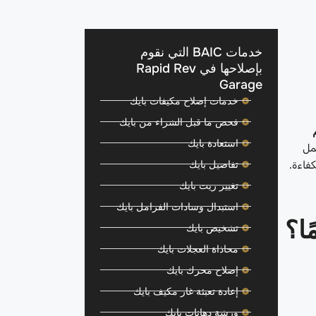
خدمات BAIC التي نقوم
بإصلاحها في Rapid Rev
Garage
خدمات إصلاح مكيفات بايك
فحص ما قبل الشراء من بايك
استعادة بايك
عمل
تفاصيل بايك
فاءة.
تغيير زيت بايك
استبدال وسادات الفرامل بايك
ا؟
تشخيص بايك
محاذاة العجلات بايك
إصلاح محرك بايك
إعادة تعبئة غاز مكيف بايك
ورشة دهانات بايك