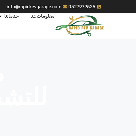
info@rapidrevgarage.com
0527979525
معلومات عنا
خدماتنا
م
للتش