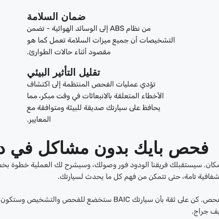
ضمان السلامة
من نظام ABS إلى الوسائد الهوائية - تضمن
التشخيصات أن جميع ميزات السلامة تعمل كما هو
مقصود أثناء حالات الطوارئ.
تقليل التأثير البيئي
تؤدي عمليات الفحص المنتظمة إلى اكتشاف
الأخطاء المتعلقة بالانبعاثات في وقت مبكر، مما
يحافظ على سيارتك صديقة للبيئة ومتوافقة مع
المعايير.
فحص بايك بدون مشاكل في د
مكان. سيستقبلك فريقنا الودود فور وصولك، وسيشرح لك العملية خطوة بخط
فافية تامة، حتى تتمكن من فهم كل ما يحدث لسيارتك.
عمليتنا الفعّالة تُقلّل وقت الانتظار دون المساس بمعايير الفحص. كن على ثقة بأن سيارتك BAIC ستخضع للفحص وال
يف جراج.