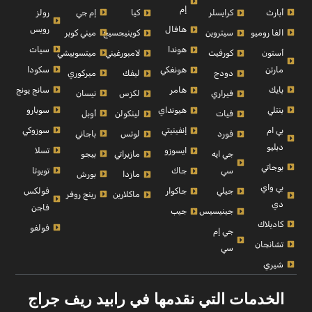
إم
أبارث
إم جي
رولز
كرايسلر
كيا
رويس
هافال
الفا روميو
ميني كوبر
سيتروين
كوينيجسيج
سيات
هوندا
أستون
ميتسوبيشي
كورفيت
لامبورغيني
مارتن
سكودا
هونغكي
ميركوري
دودج
ليفك
بايك
سانج يونج
هامر
نيسان
فيراري
لكزس
بنتلي
سوبارو
هيونداي
أوبل
فيات
لينكولن
بي ام
سوزوكي
إنفينيتي
باجاني
فورد
لوتس
دبليو
تسلا
ايسوزو
بيجو
جي ايه
مازيراتي
بوجاتي
تويوتا
سي
جاك
بورش
مازدا
بي واي
فولكس
جيلي
جاكوار
رينج روفر
ماكلارين
دي
فاجن
جينيسيس
جيب
كاديلاك
فولفو
جي إم
تشانجان
سي
شيري
الخدمات التي نقدمها في رابيد ريف جراج