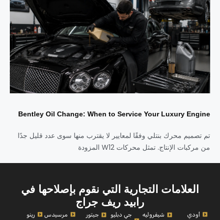
Bentley Oil Change: When to Service Your Luxury Engine
تم تصميم محرك بنتلي وفقًا لمعايير لا يقترب منها سوى عدد قليل جدًا
من مركبات الإنتاج. تمثل محركات W12 المزودة
العلامات التجارية التي نقوم بإصلاحها في
رابيد ريف جراج
أودي
مرسيدس
رينو
شيفروليه
جي دبليو
جيتور