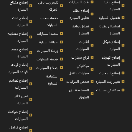
إصلاح مكيف
طلاء السيارات
إصلاح مفتاح
تغيير زيت ناقل
السيارة
السيارة
الحركة
إصلاح نظام
تفصيل السيارة
تعليق السيارة
إصلاح دنت
خدمة سحب
السيارة
السيارات
استبدال بطارية
تظليل نوافذ
السيارة
السيارة
إصلاح مصابيح
تنجيد السيارات
السيارة
إصلاح هيكل
اطارات
صيانة السيارة
السيارة
السيارات
إصلاح مصد
ورشة السيارات
السيارة
إصلاح كهرباء
كراج سيارات
خدمة السيارات
السيارات
إصلاح لوحة
ميكانيكي
إصلاح السيارات
قيادة السيارة
إصلاح المحرك
سيارات متنقل
استعادة
إصلاح تصادم
تغيير زيت السيارة
فحص المركبات
السيارة
السيارات
ميكانيكي سيارات
المساعدة على
تغيير فلتر
الطريق
السيارة
إصلاح حوادث
السيارات
إصلاح فرامل