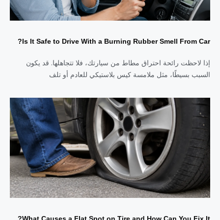
Is It Safe to Drive With a Burning Rubber Smell From Car?
إذا لاحظت رائحة احتراق مطاط من سيارتك، فلا تتجاهلها. قد يكون
السبب بسيطًا، مثل ملامسة كيس بلاستيكي للعادم أو تلف
What Causes a Flat Spot on Tire and How Can You Fix It?