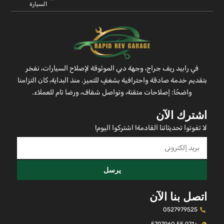
السيارة
في رابيد ريف جراج، وجهة دبي الموثوقة لإصلاح السيارات، نفخر
بتقديم خدمة صادقة واحترافية بشغفٍ للتميز. منذ البداية، كان التزامنا
واضحًا: إصلاحات متقنة، وتواصل شفاف، ورضا تام للعملاء.
اشترك الآن
لا تفوتوا تحديثاتنا القادمة! اشتركوا اليوم!
يرسل
اتصل بنا الآن
0527979525