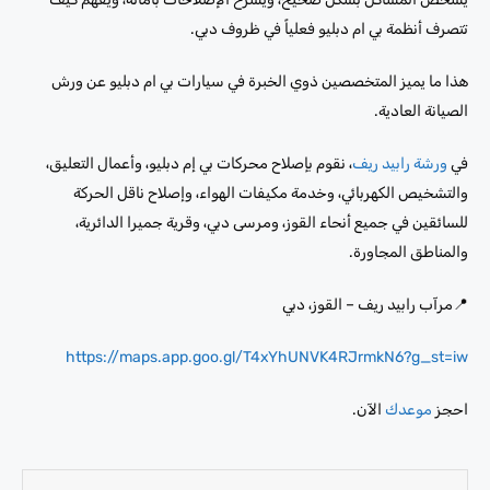
تتصرف أنظمة بي ام دبليو فعلياً في ظروف دبي.
هذا ما يميز المتخصصين ذوي الخبرة في سيارات بي ام دبليو عن ورش
الصيانة العادية.
في
ورشة رابيد ريف
، نقوم بإصلاح محركات بي إم دبليو، وأعمال التعليق،
والتشخيص الكهربائي، وخدمة مكيفات الهواء، وإصلاح ناقل الحركة
للسائقين في جميع أنحاء القوز، ومرسى دبي، وقرية جميرا الدائرية،
والمناطق المجاورة.
📍مرآب رابيد ريف – القوز، دبي
https://maps.app.goo.gl/T4xYhUNVK4RJrmkN6?g_st=iw
احجز
موعدك
الآن.