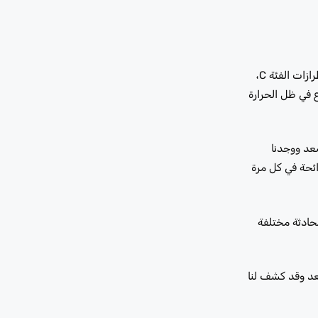
تعتبر تسربات حشية غطاء الصمام، وفشل ختم مبيت فلتر الزيت، وتمزق ختم عمود الكامات – من بين أكثر مشكلات مرسيدس التي تم الإبلاغ عنها عبر طرازات الفئة C،
رع في ظل الحرارة
المصعد ووجدنا
ائحة في كل مرة
محادثة مختلفة
عد وقد كشف لنا