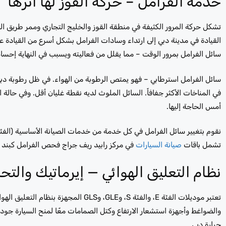
خدمة الفرامل – حركة القوز لها أثرها
تشكل حركة المرور الكثيفة في منطقة القوز والخليج التجاري وممر طريق ال
القيادة في مدينة دبي إلى ارتداء وسادات الفرامل بشكل أسرع من القيادة عل
سائل الفرامل بمرور الوقت – مما يقلل من فعاليته ويسبب في النهاية إحساسً
سائل الفرامل استرطابي – فهو يمتص الرطوبة من الهواء. في ظل رطوبة دبي
في المناخات الأكثر جفافاً. السائل الملوث لديه نقطة غليان أقل. وفي حال
أمس الحاجة إليها.
نقوم بتغيير سائل الفرامل في كل خدمة من خدمات الصيانة الأساسية (الفئ
تشمل باقات
صيانة السيارات
في مركز رابيد ريف جراج فحص الفرامل كبند أ
نظام التعليق الهوائي — إيرماتيك وال
تعتبر موديلات الفئة E، والفئة S، وGLE
والضواغط وأجهزة استشعار الارتفاع وكتل الصمامات معًا لمنح السيارة جودة 
حرارة دبي.