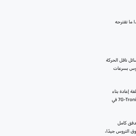
ر السوائل. هذا ما تقترحه
ئل ناقل الحركة
تروس بسرعات
تكلفة إعادة بناء
علبة التروس ليست مقارنة تستحق إجراءها مرتين. نحن نستخدم أيضًا سائل ATF المعتمد من مرسيدس. يتسبب السائل غير المطابق للمواصفات في 7G-Tronic في
به قد فشل وطلبت منه إعادة البناء. قمنا بإجراء تشخيصات STAR، وقمنا بتدفق كامل
دوق التروس جيدًا،