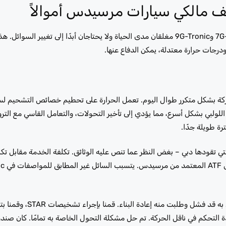
لف مالكي سيارات مرسيدس أموالاً
يعتقد العديد من مالكي سيارات مرسيدس في دبي أن ناقل الحركة 7G-Tronic و9G-Tronic مغلقان مدى الحياة ولا يحتاجان أبدًا إلى تغيي
درجات حرارة معتدلة، يمكن الدفاع عنها.
كة بشكل متكرر طوال اليوم. تعمل الحرارة على تحطيم خصائص التشحيم لسا
للولبي بشكل أسرع، مما يؤدي إلى تأخير التحولات، والتعامل القاسي مع ال
رة طويلة جدًا.
 كيلومتر لمركبات مرسيدس التي تقودها دبي – بغض النظر عما تنص عليه الوثائق. تكلفة الخدمة مقابل 
جاء إلينا مالك GLE بعد أن أخبرته ورشة عمل أخرى أن ناقل الحركة الخاص 
 برنامج وحدة التحكم في ناقل الحركة. تم حل مشكلة التحول الخاصة به تمامًا. كان صن