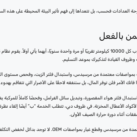
ة العدادات فحسب، بل تتعداها إلى فهم تأثير البيئة المحيطة على هذه الس
من بالفعل
تد
وظروف القيادة لتذكيرك بموعد التسليم.
زيت بمواصفات معتمدة من مرسيدس، واستبدال فلتر الزيت، وفحص مستوى ال
 الأمر فلن توفر المال، بل ستنفقه لاحقًا على الأضرار التي تتفاقم بهدوء.
تبدال فلتر هواء المقصورة، وتبديل سائل الفرامل، وفحصًا كاملاً للمركبة 
لتعليق، ومكونات التوجيه، والأحزمة، والخراطيم، وفحص تشخيصي STAR لأكواد الأعطال المخزنة. في ظروف دبي، تتطلب الخدمة “ب” أيضًا 
ققات أثناء دورة حرارة الصيف الأولى.
نحن نعمل من خلال كلتا الخدمتين في مركز رابيد ريف باستخدام زيوت معتمدة من مرسيدس وقطع غيار بمو