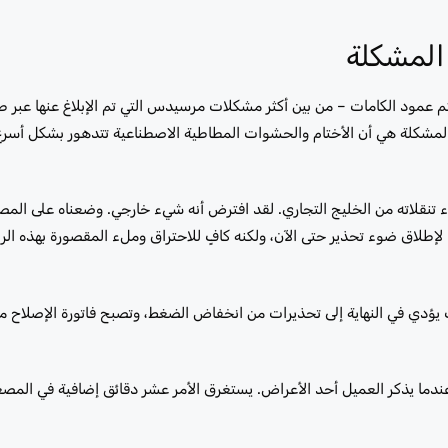
المشكلة
الهندسة. المشكلة هي أن الأختام والحشوات المطاطية الاصطناعية تتدهور بشكل أس
 بعد أن لاحظ رائحة احتراق أثناء تنقلاته من الخليج التجاري. لقد افترض أنه شيء خارجي. وضعناه على 
طلاق ضوء تحذير حتى الآن، ولكنه كافٍ للاحتراق وملء المقصورة بهذه الر
لزيت يؤدي في النهاية إلى تحذيرات من انخفاض الضغط، وتصبح فاتورة الإصلاح 
ما يذكر العميل أحد الأعراض. يستغرق الأمر عشر دقائق إضافية في المص