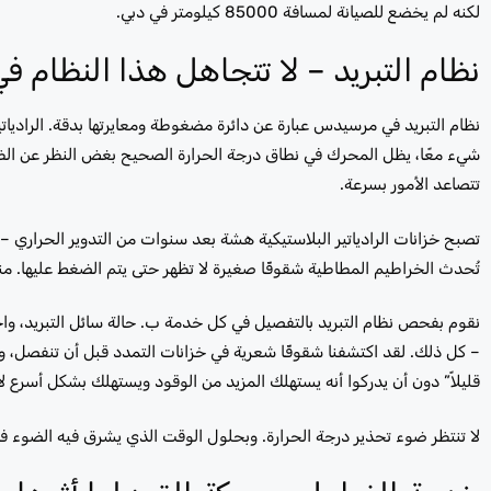
لكنه لم يخضع للصيانة لمسافة 85000 كيلومتر في دبي.
نظام التبريد – لا تتجاهل هذا النظام 
نظام التبريد في مرسيدس عبارة عن دائرة مضغوطة ومعايرتها بدقة. الراديات
شيء معًا، يظل المحرك في نطاق درجة الحرارة الصحيح بغض النظر عن الظ
تتصاعد الأمور بسرعة.
تصبح خزانات الرادياتير البلاستيكية هشة بعد سنوات من التدوير الحرار
تُحدث الخراطيم المطاطية شقوقًا صغيرة لا تظهر حتى يتم الضغط عليها. من
نقوم بفحص نظام التبريد بالتفصيل في كل خدمة ب. حالة سائل التبريد، واختب
– كل ذلك. لقد اكتشفنا شقوقًا شعرية في خزانات التمدد قبل أن تنفصل، و
قليلاً” دون أن يدركوا أنه يستهلك المزيد من الوقود ويستهلك بشكل أسرع
لا تنتظر ضوء تحذير درجة الحرارة. وبحلول الوقت الذي يشرق فيه الضوء 