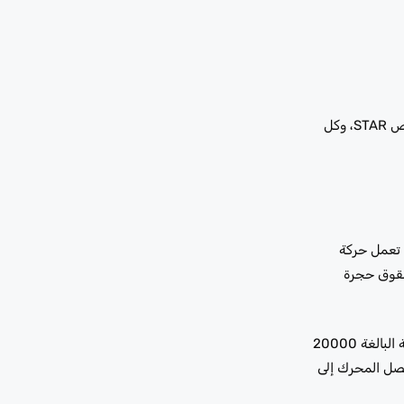
يتولى مرآب كراج رابيد ريف في القوز أعمال الصيانة الكاملة لمرسيدس – الخدمة A، الخدمة B، سائل ناقل الحركة، أنظمة التبريد، خدمة الفرامل، تشخيص STAR، وكل
بعة أشهر متتالية، حيث تعمل حركة
وشقوق حجرة
تلك الفجوة بين جدول المصنع وما تطلبه دبي فعليًا هي المكان الذي تبدأ فيه معظم مشاكل مرسيدس. يعد اتباع مالك الفئة C فترة تغيير الزيت القياسية البالغة 20000
يصل المحرك إلى