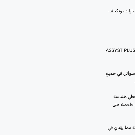
يارات، وتكييف
ير مرسيدس خدمة التناوب بين خدمتين – الخدمة A والخدمة B – بالتناوب كل 10000 كيلومتر تقريبًا أو مرة واحدة سنويًا، أيهما يأتي أولاً. يقوم نظام ASSYST PLUS
سوائل في جميع
يغطي هندسة
إلقاء نظرة فاحصة على
اصفات OEM. لا توجد بدائل لخفض التكلفة مما يؤدي في