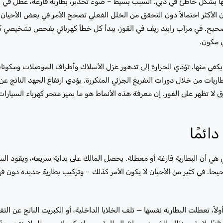
يصها بشكل خاطئ في دبي. السبب بسيط – ضوء تحذير، بطارية فارغة، عطل في 
الأكثر احتمالاً دون التحقق من الخلل الفعلي تصحح الأمر في بعض الأحيان.
 الصحيح. في مرآب رابيد ريف في القوز، يبدأ كل خطأ كهربائي بفحص تشخيصي 
ي مكون.
ما يكفي منها. تؤدي الحرارة إلى تدهور عزل الأسلاك وأطراف الموصلات ومكو
يات من خلال دورات التفريغ الجزئي المتكررة. يؤدي ارتفاع الجهد الناتج عن
لا تظهر على الفور. إن معرفة هذه الأنماط هو ما يميز متجر كهرباء السيارات
ائمًا
بي هي أن البطارية فارغة أو معطلة. يحصل المالك على بداية سريعة، ويقود الس
حا. في كثير من الأحيان لا يكون الأمر كذلك – وتركيب بطارية جديدة دون
اً، تعطلت البطارية نفسها — تلف الخلايا الداخلية، أو الكبريت الناتج عن التف