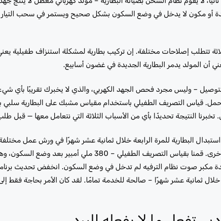
انيًا، لا يقوم نظام الشحن بصيانة البطارية – مولد كهربائي معطل لا ينتج جهد
 وحدة أو مكون لا يدخل في وضع السكون بشكل صحيح ويستمر في سحب التيار 
الثلاثة تتطلب إصلاحات مختلفة. إن تركيب بطارية لمشكلة استنزاف طفيلية يعني 
 أن المولد يدمر البطارية الجديدة في غضون أسابيع.
ر التوصيل – وليس مجرد فحص الجهد الكهربي، والذي لا يخبرك تقريبًا بأي ش
 الحمل. قياس التصريف الطفيلي باستخدام مقياس مشبك على البطارية سلبي
د استبدال البطارية للمرة الرابعة خلال ثمانية عشر شهرًا في ورش عمل مختل
بتركيب بطارية، وكانت السيارة بحالة جيدة لبضعة أسابيع، ثم استنزفت مرة أخرى. قمنا بقياس التصريف الطفيلي
ل البالغ 50 ملي أمبير. أظهر الفحص المتوافق مع ISTA أن وحدة مكبر صوت نظام الترفيه لم تدخل في وضع السكون. انخفض تحديث
وهي الرابعة خلال ثمانية عشر شهرًا – صالحة للخدمة تمامًا. لقد كان الأمر بحاجة فقط 
ي تفعل ما لا يفعله البرد