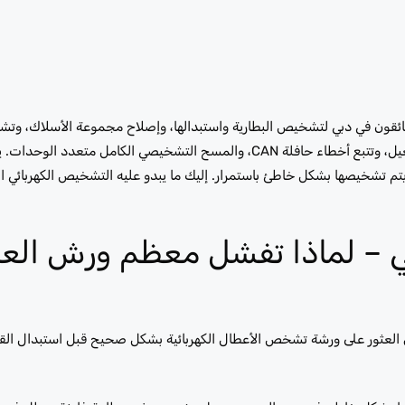
السائقون في دبي لتشخيص البطارية واستبدالها، وإصلاح مجموعة الأسلاك، و
وحدة التحكم الإلكترونية وإعادة برمجتها، وإصلاح المولد ومحرك بدء التشغيل، وتتبع أخطاء حافلة CAN، والمسح التشخيصي الكام
تم تشخيصها بشكل خاطئ باستمرار. إليك ما يبدو عليه التشخيص الكهربائي ا
ني – لماذا تفشل معظم ورش الع
كن العثور على ورشة تشخص الأعطال الكهربائية بشكل صحيح قبل استبدال ال