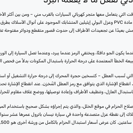
قت التي يتعامل معها متجر كهربائي السيارات بالقرب مني – ومن بين أكثر الأخ
تشخيصها بشكل خاطئ. تعمل الحرارة المستمرة في دبي على تسريع تدهور مادة PVC وعزل البولي إيثيلين المتشابك الموجود على أنوال الأ
نكمش بعيدًا عن تجعيدات الأطراف إلى حدوث قصور متقطع ودوائر مفتوحة تظهر
 يكون الجو دافئًا، ويختفي الرمز عندما يبرد، وعندما تصل السيارة إلى الورش
يعة الخطأ المعتمدة على درجة الحرارة باستبدال المكونات بدلاً من فحص ال
التي تُسبب العطل – كتسخين حجرة المحرك إلى درجة حرارة التشغيل أو 
قطاع الإشارة الذي يتوافق مع رمز العطل المُخزن. عند انقطاع الإشارة تحت ت
استبدال العازل، وتنظيف الأطراف وإعادة توصيلها، ووضع غلاف مقاوم للحرار
 إصلاح الحزام في موقع الخلل، والذي يتم إجراؤه بشكل صحيح باستخدام الموا
أسلاك إلى نقطة عزل متصدعة واحدة في سيارة نيسان باترول عمرها عشر سنوات
كان عرض أسعار استبدال الحزام بالكامل من ورشة أخرى هو 6,500 درهم إماراتي.