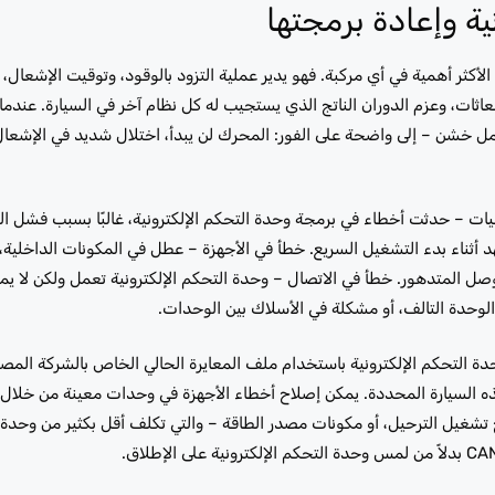
ة وإعادة برمجتها
حرك – هي الوحدة الأكثر أهمية في أي مركبة. فهو يدير عملية التزود بالوقود، وتوقيت الإشعا
بعاثات، وعزم الدوران الناتج الذي يستجيب له كل نظام آخر في السيارة. عند
امل خشن – إلى واضحة على الفور: المحرك لن يبدأ، اختلال شديد في الإشعا
يات – حدثت أخطاء في برمجة وحدة التحكم الإلكترونية، غالبًا بسبب فشل ا
 أثناء بدء التشغيل السريع. خطأ في الأجهزة – عطل في المكونات الداخلية، غا
صل المتدهور. خطأ في الاتصال – وحدة التحكم الإلكترونية تعمل ولكن لا يمك
ة التحكم الإلكترونية باستخدام ملف المعايرة الحالي الخاص بالشركة الم
عامة، ولكن برنامج المصنع الصحيح لرقم VIN الخاص بهذه السيارة المحددة. يمكن إصلاح أخطاء الأجهزة في وحدات معينة م
 تشغيل الترحيل، أو مكونات مصدر الطاقة – والتي تكلف أقل بكثير من وحدة