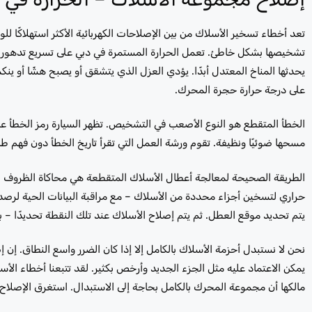
تعد أخطاء تسخير الأسلاك من بين الإصلاحات الكهربائية الأكثر استهلاكًا للو
يحدثها المناخ المعتدل أبدًا. يؤدي العزل الذي يتشقق أو يصبح هشًا أو ي
على درجة حرارة حجرة المحرك.
الخطأ المتقطع هو النوع الأصعب في التشخيص. تظهر السيارة رمز الخطأ عندما
مسحها ضوئيًا ونظيفة. تقوم ورشة العمل التي تقرأ تاريخ الخطأ دون فهم طب
الطريقة الصحيحة لمعالجة أعطال الأسلاك المتقطعة هي محاكاة الظروف 
حراري لتسخين أجزاء محددة من الأسلاك – مع مراقبة البيانات الحية لرصد ان
يتم تحديد موقع العطل. ثم يتم إصلاح الأسلاك عند تلك النقطة تحديدًا – ب
نحن لا نستبدل أحزمة الأسلاك بالكامل إلا إذا كان الضرر واسع النطاق. إن
يمكن الاعتماد عليه مثل الجزء الجديد وأرخص بكثير. لقد تتبعنا أخطاء ال
مالكها أن مجموعة المحرك بالكامل بحاجة إلى الاستبدال. استغرق الإصلاح ساعتين. 