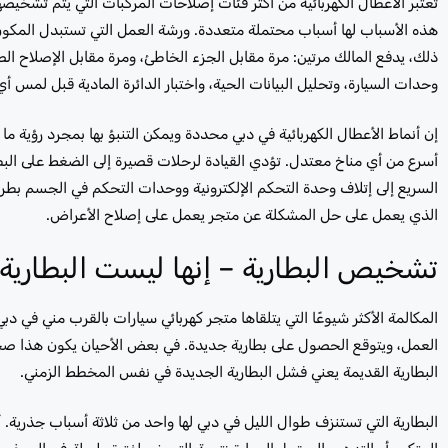
تعتبر الأعطال الكهربائية من أكثر فئات إصلاحات المركبات التي يتم تشخ
هذه الأسباب لها أسباب محتملة متعددة. ورشة العمل التي تستبدل المكون 
ذلك، يدفع المالك مرتين: مرة مقابل الجزء الخاطئ، ومرة ​​مقابل الإصلاح
وحدات السيارة، وتحليل البيانات الحية، واختبار الدائرة المادية قبل لمس أ
إن أنماط الأعطال الكهربائية في دبي محددة ويمكن التنبؤ بها بمجرد رؤية 
أسرع من أي مناخ معتدل. تؤدي القيادة لرحلات قصيرة إلى الضغط على البطار
السريع إلى إتلاف وحدة التحكم الإلكترونية ووحدات التحكم في الجسم بطرق 
الذي يعمل على حل المشكلة عن متجر يعمل على إصلاح الأعراض.
تشخيص البطارية – إنها ليست البطارية د
المكالمة الأكثر شيوعًا التي يتلقاها متجر كهربائي سيارات بالقرب مني في د
العمل، ويتوقع الحصول على بطارية جديدة. في بعض الأحيان يكون هذا صحي
البطارية القديمة يعني فشل البطارية الجديدة في نفس المخطط الزمني.
البطارية التي تستنزف طوال الليل في دبي لها واحد من ثلاثة أسباب جذرية. أول