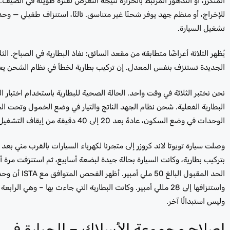
المتكرر، أو التدهور المرتبط بالحرارة نتيجة التعرض لفترة طويلة في الصيف. ث
للإخراج، أو منظم جهد يوفر شحنًا غير متناسق. ثالثًا، استنزاف طفيلي —
تشغيل السيارة.
يُظهر الثلاثة أعراضًا متطابقة من مقعد السائق: نفاذ البطارية في الصباح. 
الجديدة تستنزف بنفس المعدل. إن تركيب بطارية لخطأ في نظام الشحن يعني
نحن نختبر الثلاثة في وقت واحد. الحالة الصحية للبطارية باستخدام اختبا
البطارية الفعلية. شحن نظام الجهد الناتج والتيار في وضع الخمول وتحت
الوحدات في وضع السكون، عادةً بعد 20 إلى 40 دقيقة من إيقاف التشغيل. تخبرنا النتيجة تحديدًا بأي من الأسباب الثلاثة التي نتعامل معها — قبل طلب أي جزء.
وصلت سيارة تويوتا لاند كروزر إلى متجرنا لكهرباء السيارات بالقرب مني بع
الحد المقبو
واستنزافها إلى 28 مللي أمبير. وكانت البطارية التي جاءت بها – 
وليس استبدالًا آخر.
إصلاح مجموعة الأسلاك – الحرارة في دب