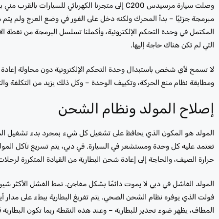
وصلت سيارة مرسيدس C200 إلى متجرنا الكهربائي للسيا
مبرمجة جزئيًا – بدأ المحرك ولكنه دخل على الفور في وضع العرج ولم يت
المكتمل في وحدة التحكم الإلكترونية، وأكملنا تسلسل البرمجة من نقطة الاس
التي لم تكن هناك حاجة إليها.
ومطابقة نظام منع الحركة، وتكييف الوحدة – وكل ذلك يزيد من التكلفة والتع
إصلاح المولد ونظام الشحن
المولد هو المكون الذي يحافظ على تشغيل كل شيء بمجرد بدء تشغيل المحر
تعتمد عليه كل وحدة ومستشعر في السيارة. في دبي، يتم تسريع تآكل المو
حرارة الصيف، والحاجة إلى إعادة شحن البطارية من القيادة المتكررة لرحلات 
فولت الذي يوفره نظام الشحن الصحي. يتم تفريغ البطارية ببطء على مدار أيام
المطاف، يظهر ضوء تحذير للبطارية – وعند هذه النقطة ربما تكون البطا