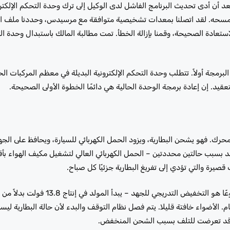
رات بالقرب مني بعد أن أدى تحديث البرنامج الفاشل لدى الوكيل إلى ترك وحدة التحكم الإلك
م مسحه. لقد اتصلنا بمعدات تشخيصية متوافقة مع مرسيدس، وحددنا ملف الم
تعادة الصحيحة، وقمنا بإزالة الخطأ. تمت مطالبة المالك باستبدال وحدة الت
قيد. إن إعادة برمجة الوحدة الحالية هي دائمًا الخطوة الأولى الصحيحة.
ك. فهو يشحن البطارية، ويزود الحمل الكهربائي للسيارة، ويحافظ على الجه
لد بسبب حالتين محددتين – الحمل الكهربائي العالي لتشغيل مكيف الهواء ب
قصيرة والتي تؤدي إلى تفريغ البطارية جزئيًا كل صباح.
. الأضواء خافتة قليلا. يتم فصل نظام التوقف والبدء لأن حالة البطارية ليست
رية قد تعرضت للتلف بسبب الشحن المنخفض.