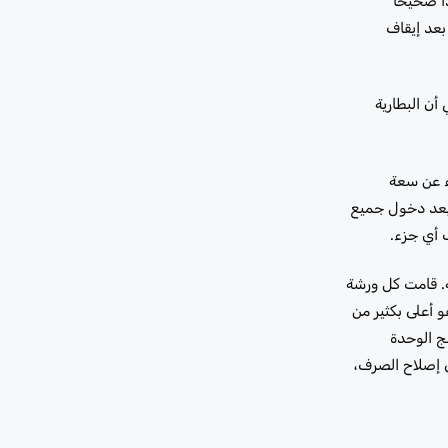
ًا صحيحًا
بعد إيقاف
أن البطارية
يء عن سعة
 بعد دخول جميع
فة. قامت كل ورشة
 – 380 ملي أمبير بعد وضع السكون، وهو أعلى بكثير من
 برنامج الوحدة
إلى إصلاح الصرف،