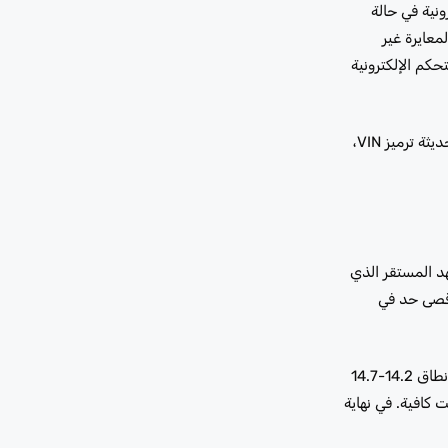
ترونية في حالة
عايرة غير
حكم الإلكترونية
لا تسمح لأي شخص باستبدال وحدة التحكم الإلكترونية دون محاولة إعادة البرمجة أولاً. تتطلب وحدة التحكم الإلكترونية البديلة في معظم المركبات الحديثة ترميز VIN،
د المستقر الذي
أقصى حد في
المولد الفاشل في دبي لا يموت دائمًا بشكل مفاجئ. نمط الفشل الأكثر شيوعًا هو التخفيض التدريجي للجهد – يبدأ المولد في إنتاج 13.8 فولت بدلاً من نطاق 14.2-14.7
 كافية. في نهاية