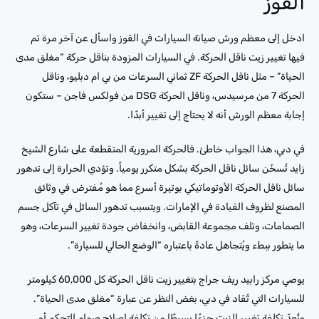
القوز
ادخل إلى معظم ورش صيانة السيارات في القوز واسأل عن آخر مرة تم
فيها تغيير زيت ناقل الحركة. في السيارات المزودة بناقل حركة “مغلق مدى
الحياة” – مثل ناقل الحركة ZF ثماني السرعات من بي ام دبليو، وناقل
الحركة 7 من مرسيدس، وناقل الحركة DSG من فولكس فاجن – ستكون
إجابة معظم الورش أنه لا يحتاج إلى تغيير أبدًا.
في دبي، هذا الجواب خاطئ. فالحركة المرورية المتقطعة على شارع الشيخ
زايد تُسخّن سائل ناقل الحركة بشكل متكرر يومياً. وتؤدي الحرارة إلى تدهور
سائل ناقل الحركة الأوتوماتيكي بوتيرة أسرع مما هو مُفترض في وثائق
المصنع لظروف القيادة في الإمارات. ويتسبب تدهور السائل في تآكل جسم
الصمامات، وتلف مجموعة القابض، وانخفاض جودة تغيير السرعات، وهو
ما يتطور ببطء ويُتجاهل عادةً باعتباره “الوضع الحالي للسيارة”.
يوصي مركز رابيد ريف جراج بتغيير زيت ناقل الحركة كل 60,000 كيلومتر
للسيارات التي تُقاد في دبي، بغض النظر عن عبارة “مغلق مدى الحياة”.
وتُعدّ تكلفة تغيير الزيت جزءًا بسيطًا من تكلفة إصلاح صمام التحكم أو