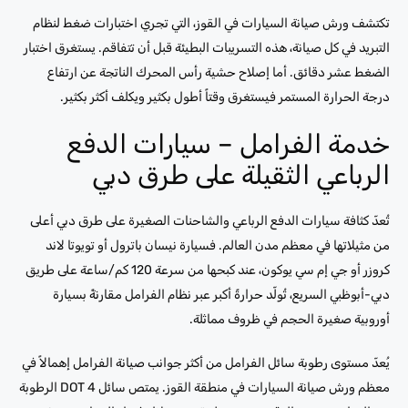
تكتشف ورش صيانة السيارات في القوز، التي تجري اختبارات ضغط لنظام
التبريد في كل صيانة، هذه التسريبات البطيئة قبل أن تتفاقم. يستغرق اختبار
الضغط عشر دقائق. أما إصلاح حشية رأس المحرك الناتجة عن ارتفاع
درجة الحرارة المستمر فيستغرق وقتاً أطول بكثير ويكلف أكثر بكثير.
خدمة الفرامل – سيارات الدفع
الرباعي الثقيلة على طرق دبي
تُعدّ كثافة سيارات الدفع الرباعي والشاحنات الصغيرة على طرق دبي أعلى
من مثيلاتها في معظم مدن العالم. فسيارة نيسان باترول أو تويوتا لاند
كروزر أو جي إم سي يوكون، عند كبحها من سرعة 120 كم/ساعة على طريق
دبي-أبوظبي السريع، تُولّد حرارةً أكبر عبر نظام الفرامل مقارنةً بسيارة
أوروبية صغيرة الحجم في ظروف مماثلة.
يُعدّ مستوى رطوبة سائل الفرامل من أكثر جوانب صيانة الفرامل إهمالاً في
معظم ورش صيانة السيارات في منطقة القوز. يمتص سائل DOT 4 الرطوبة