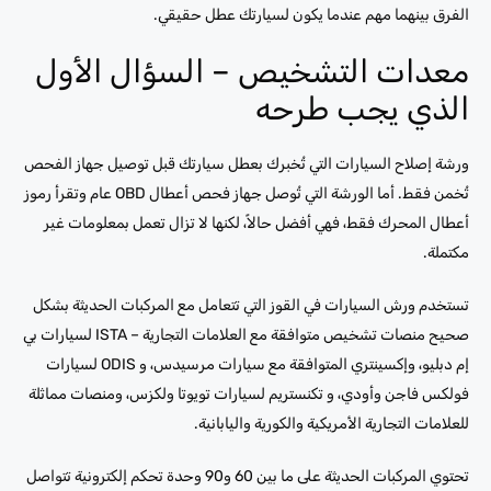
الفرق بينهما مهم عندما يكون لسيارتك عطل حقيقي.
معدات التشخيص – السؤال الأول
الذي يجب طرحه
ورشة إصلاح السيارات التي تُخبرك بعطل سيارتك قبل توصيل جهاز الفحص
تُخمن فقط. أما الورشة التي تُوصل جهاز فحص أعطال OBD عام وتقرأ رموز
أعطال المحرك فقط، فهي أفضل حالاً، لكنها لا تزال تعمل بمعلومات غير
مكتملة.
تستخدم ورش السيارات في القوز التي تتعامل مع المركبات الحديثة بشكل
صحيح منصات تشخيص متوافقة مع العلامات التجارية – ISTA لسيارات بي
إم دبليو، وإكسينتري المتوافقة مع سيارات مرسيدس، و ODIS لسيارات
فولكس فاجن وأودي، و تكنستريم لسيارات تويوتا ولكزس، ومنصات مماثلة
للعلامات التجارية الأمريكية والكورية واليابانية.
تحتوي المركبات الحديثة على ما بين 60 و90 وحدة تحكم إلكترونية تتواصل