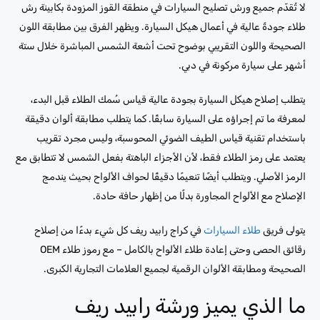
لا تُقدّم جميع ورش تصليح السيارات في منطقة القوز المزودة بكابينة رش
طلاء جودةً عالية في أعمال هيكل السيارة. ويظهر الفرق بين مطابقة اللون
الصحيحة واللون التقريبي بوضوح تحت أشعة الشمس المباشرة خلال ستة
أشهر على سيارة مركونة في دبي.
يتطلب إصلاح هيكل السيارة بجودة عالية قياس سُمك الطلاء قبل البدء،
لمعرفة ما تم إجراؤه على السيارة سابقًا. كما يتطلب مطابقة ألوان دقيقة
باستخدام تقنية قياس الطيف الضوئي المحوسبة، وليس مجرد تقريب
يعتمد على رمز الطلاء فقط، لأن الأجزاء الباهتة بفعل الشمس لا تتطابق مع
الرمز الأصلي. ويتطلب أيضًا تنعيمًا دقيقًا لحواف الألواح بحيث يندمج
الإصلاح مع الألواح المجاورة بدلًا من إظهار حافة حادة.
يتولى فريق
طلاء السيارات
في كراج رابيد ريف كل شيء بدءًا من إصلاح
رقائق الحصى وحتى إعادة طلاء الألواح بالكامل – مع رموز طلاء OEM
الصحيحة ومطابقة الألوان الرقمية لجميع العلامات التجارية الكبرى.
ما الذي يميز ورشة رابيد ريف