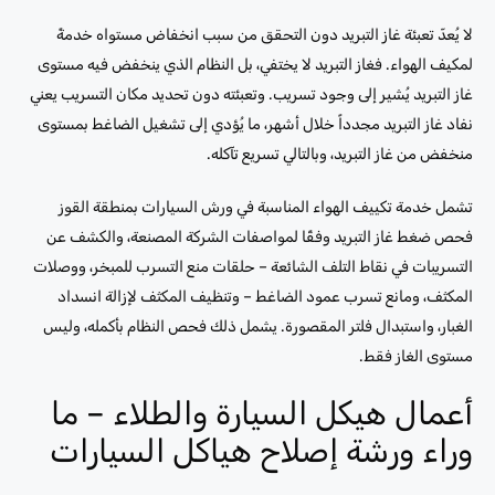
لا يُعدّ تعبئة غاز التبريد دون التحقق من سبب انخفاض مستواه خدمةً
لمكيف الهواء. فغاز التبريد لا يختفي، بل النظام الذي ينخفض ​​فيه مستوى
غاز التبريد يُشير إلى وجود تسريب. وتعبئته دون تحديد مكان التسريب يعني
نفاد غاز التبريد مجدداً خلال أشهر، ما يُؤدي إلى تشغيل الضاغط بمستوى
منخفض من غاز التبريد، وبالتالي تسريع تآكله.
تشمل خدمة تكييف الهواء المناسبة في ورش السيارات بمنطقة القوز
فحص ضغط غاز التبريد وفقًا لمواصفات الشركة المصنعة، والكشف عن
التسريبات في نقاط التلف الشائعة – حلقات منع التسرب للمبخر، ووصلات
المكثف، ومانع تسرب عمود الضاغط – وتنظيف المكثف لإزالة انسداد
الغبار، واستبدال فلتر المقصورة. يشمل ذلك فحص النظام بأكمله، وليس
مستوى الغاز فقط.
أعمال هيكل السيارة والطلاء – ما
وراء ورشة إصلاح هياكل السيارات