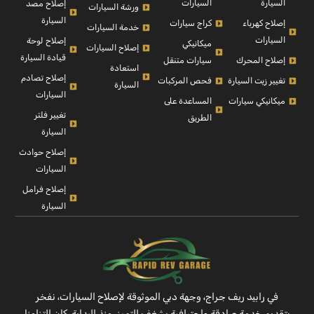
السيارة
السيارات
إصلاح مصد
ورشة السيارات
السيارة
إصلاح كهرباء
كراج سيارات
خدمة السيارات
السيارات
إصلاح لوحة
ميكانيكي
إصلاح السيارات
قيادة السيارة
إصلاح المحرك
سيارات متنقل
استعادة
إصلاح تصادم
تغيير زيت السيارة
فحص المركبات
السيارة
السيارات
ميكانيكي سيارات
المساعدة على
تغيير فلتر
الطريق
السيارة
إصلاح حوادث
السيارات
إصلاح فرامل
السيارة
في رابيد ريف جراج، وجهة دبي الموثوقة لإصلاح السيارات، نفخر
بتقديم خدمة صادقة واحترافية بشغفٍ للتميز. منذ البداية، كان التزامنا