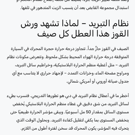
استبدال مجموعة القابض بعد أن يتسبب الزيت المتدهور في تلفها.
نظام التبريد – لماذا تشهد ورش
القوز هذا العطل كل صيف
الصيف في القوز حارٌّ جداً. تتجاوز درجة حرارة حجرة المحرك في السيارة
المتوقفة درجة حرارة الهواء المحيط بشكل ملحوظ. وتتعرض مكونات نظام
التبريد – مثل أغطية منظم الحرارة البلاستيكية، وخراطيم سائل التبريد،
ومراوح مضخة الماء، وخزانات التمدد – لإجهاد حراري لا يتناسب مع أي
جدول صيانة أوروبي أو أمريكي شمالي.
أخطر ما في أعطال نظام التبريد في دبي هو تطورها التدريجي. فتسرب بطيء
لسائل التبريد من شق دقيق في غطاء منظم الحرارة البلاستيكي يُخفض
مستوى السائل بمقدار 50 مل أسبوعيًا. ويبقى مؤشر الحرارة طبيعيًا حتى
ينخفض ​​المستوى بما يكفي لتقليل كفاءة التبريد. وبحلول الوقت الذي
يتحرك فيه المؤشر، يكون المحرك قد سخن لفترة أطول من اللازم.