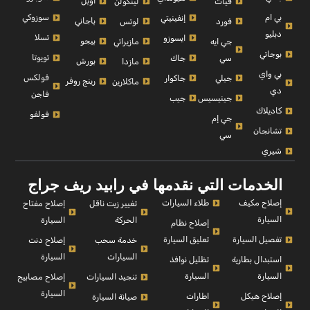
أوبل
فيات
لينكولن
بي ام
سوزوكي
إنفينيتي
باجاني
فورد
لوتس
دبليو
تسلا
ايسوزو
بيجو
جي ايه
مازيراتي
بوجاتي
تويوتا
سي
جاك
بورش
مازدا
بي واي
فولكس
جيلي
جاكوار
رينج روفر
ماكلارين
دي
فاجن
جينيسيس
جيب
كاديلاك
فولفو
جي إم
تشانجان
سي
شيري
الخدمات التي نقدمها في رابيد ريف جراج
إصلاح مكيف
طلاء السيارات
إصلاح مفتاح
تغيير زيت ناقل
السيارة
السيارة
الحركة
إصلاح نظام
تفصيل السيارة
تعليق السيارة
إصلاح دنت
خدمة سحب
السيارة
السيارات
استبدال بطارية
تظليل نوافذ
السيارة
السيارة
إصلاح مصابيح
تنجيد السيارات
السيارة
إصلاح هيكل
اطارات
صيانة السيارة