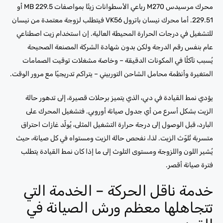
محرك مرسيدس M270 رباعي الأسطوانات زيتًا بمواصفات MB 229.5 أو
229.51. أما محرك نيسان باترول VK56 فيتطلب لزوجة معتمدة من نيسان
للتشغيل في درجات الحرارة المحيطة العالية. إن استخدام زيت اصطناعي
عام بنفس رقم الدرجة ولكن بدون شهادة الشركة المصنعة الصحيحة
يُسبب تآكلًا في المكونات الدقيقة – وخاصة مشغلات توقيت الصمامات
المتغيرة وأنظمة محامل الشاحن التوربيني – يتراكم تدريجيًا مع مرور الوقت.
يؤدي نمط القيادة في دبي، الذي يتميز برحلات قصيرة، إلى تدهور حالة
الزيت بشكل أسرع من أي جدول صيانة أوروبي. فتشغيل المحرك على
البارد، قبل الوصول إلى درجة حرارة التشغيل المثلى، يُولّد غازات احتراق
متسربة تُلوّث الزيت. لذا، نفحص حالة الزيت ومستواه في كل صيانة، حيث
يُشير اللون واللزوجة ومستوى التلوث إلى ما إذا كان نمط القيادة يتطلب
فترة صيانة أقصر.
خدمة ناقل الحركة – الخدمة التي
تتجاهلها معظم ورش الصيانة في