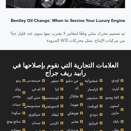
Bentley Oil Change: When to Service Your Luxury Engine
تم تصميم محرك بنتلي وفقًا لمعايير لا يقترب منها سوى عدد قليل جدًا
من مركبات الإنتاج. تمثل محركات W12 المزودة
العلامات التجارية التي نقوم بإصلاحها في
رابيد ريف جراج
أودي
مرسيدس
رينو
شيفروليه
جي دبليو
جيتور
إم
أبارث
إم جي
رولز
كرايسلر
كيا
رويس
هافال
الفا روميو
ميني كوبر
سيتروين
كوينيجسيج
سيات
هوندا
أستون
ميتسوبيشي
كورفيت
لامبورغيني
مارتن
سكودا
هونغكي
ميركوري
دودج
ليفك
بايك
سانج يونج
هامر
نيسان
فيراري
لكزس
بنتلي
سوبارو
هيونداي