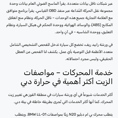
عبر شبكات ناقل بيانات متعددة. يقرأ الماسح الضوئي العام بيانات وحدة
مجموعة نقل الحركة المُذاعة عبر منفذ OBD القياسي. يقرأ برنامج متوافق
مع العلامة التجارية جميع هذه الوحدات – ناقل الحركة، ونظام منع انغلاق
المكابح (ABS)، والوسائد الهوائية، ووحدة التحكم في هيكل السيارة، ونظام
التعليق، ووحدة الشاسيه – في آنٍ واحد.
في ورشة رابيد ريف، تخضع كل سيارة تدخل للفحص التشخيصي الشامل
متعدد الأنظمة قبل التوصية بأي عمل. يكشف لنا الفحص عن العطل
الحقيقي، وليس مجرد احتمالاته.
خدمة المحركات – مواصفات
الزيت أكثر أهمية في حرارة دبي
أكثر الخدمات شيوعاً في أي ورشة سيارات في منطقة القوز هي تغيير زيت
المحرك. كما أنها أكثر الخدمات التي تُجرى بطريقة خاطئة في بيئة دبي.
يتطلب محرك بي ام دبليو N20 زيتًا بمواصفات BMW LL-01. ويتطلب