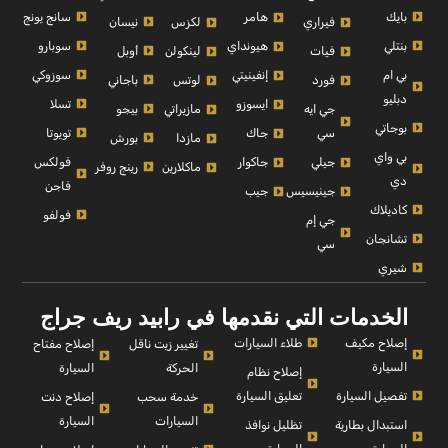
بايك
سانج يونج
هامر
نيسان
فيراري
لكزس
بنتلي
سوبارو
هيونداي
أوبل
فيات
لينكولن
بي ام
سوزوكي
إنفينيتي
باجاني
فورد
لوتس
دبليو
تسلا
ايسوزو
بيجو
جي ايه
مازيراتي
بوجاتي
تويوتا
سي
جاك
بورش
مازدا
بي واي
فولكس
جيلي
جاكوار
رينج روفر
ماكلارين
دي
فاجن
جينيسيس
جيب
كاديلاك
فولفو
جي إم
تشانجان
سي
شيري
الخدمات التي نقدمها في رابيد ريف جراج
إصلاح مكيف
طلاء السيارات
إصلاح مفتاح
تغيير زيت ناقل
السيارة
السيارة
الحركة
إصلاح نظام
تفصيل السيارة
تعليق السيارة
إصلاح دنت
خدمة سحب
السيارة
السيارات
استبدال بطارية
تظليل نوافذ