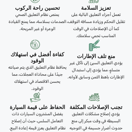
تعزيز السلامة
تحسين راحة الركوب
تعمل أجزاء التعليق البالية على
يمتص نظام التعليق الصحي
تقليل التحكم وزيادة مسافة التوقف،
الصدمات بسلاسة، مما يمنع القيادة
كما أن الإصلاحات في الوقت
الوعرة أو غير المريحة.
المناسب تحمي سلامتك.
كفاءة أفضل في استهلاك
منع تلف الإطارات
الوقود
يؤدي التعليق السيئ إلى تآكل غير
يحافظ نظام التعليق الذي يتم صيانته
متساوٍ، مما يؤدي إلى استبدال
جيدًا على محاذاة العجلات، مما
الإطارات باهظ الثمن وسابق لأوانه.
يحسن الاقتصاد في استهلاك
الوقود.
تجنب الإصلاحات المكلفة
الحفاظ على قيمة السيارة
يؤدي إصلاح مشكلات التعليق
يفضل المشترون السيارات ذات
البسيطة في وقت مبكر إلى منع
التعامل السلس، حيث أن إصلاح
حدوث أضرار جسيمة في التوجيه
نظام التعليق يعزز قيمة إعادة البيع.