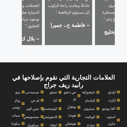
 مرة أخرى.
عادلاً، وعادت راحة الركوب
العجلات، والآن تبدو
ادئة ومستقرة
إلى مستوى الرفاهية.”
السيارة صلبة. يوصى بشدة
 الشيخ زايد.”
بوجود مرآب لإصلاح نظام
– فاطمة ح.، جميرا
التعليق.”
ر.، الخليج
– بلال ك.، دبي هيلز
ي
العلامات التجارية التي نقوم بإصلاحها في
رابيد ريف جراج
أودي
مرسيدس
رينو
شيفروليه
جي دبليو
جيتور
إم
أبارث
إم جي
رولز
كرايسلر
كيا
رويس
هافال
الفا روميو
ميني كوبر
سيتروين
كوينيجسيج
سيات
هوندا
أستون
ميتسوبيشي
كورفيت
لامبورغيني
مارتن
سكودا
هونغكي
ميركوري
دودج
ليفك