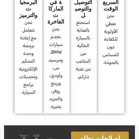
السريع
التوصيل
ة في
البرمجيا
الوقت
والتوصي
الماركا
ت
ل
ت
والترميز
نحن
الفاخرة
استمتع
نحن
نعطي
نحن
بالعناية
نتعامل
الأولوية
نخدم
بالسيارة
مع إعادة
للكفاءة
سيارات
الخالية
برمجة
دون
BMW،
من
وحدة
المساس
ومرسيد
المتاعب
التحكم
بالجودة.
س،
من عتبة
الإلكترونية
وأودي،
داركم.
وتحديثات
ورينج
برامج
روفر،
السيارة.
والمزيد
بخبرة.
إصلاحات نظام