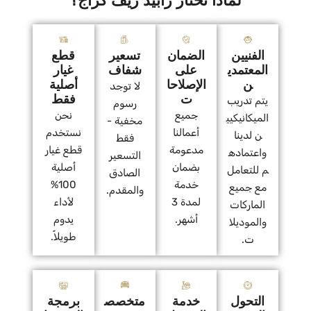
لماذا تختار رابيد ريف كراج؟
الفنيين
الضمان
تسعير
قطع
المعتمدي
على
شفاف
غيار
ن
الإصلاحا
أصلية
لا توجد
ت
فقط
يتم تدريب
رسوم
جميع
نحن
الميكانيكيي
مخفية -
أعمالنا
نستخدم
ن لدينا
فقط
مدعومة
قطع غيار
واعتماده
التسعير
بضمان
أصلية
م للتعامل
الصادق
خدمة
100%
مع جميع
والمقدم.
لمدة 3
لأداء
الماركات
أشهر.
يدوم
والموديلا
طويلاً.
ت.
التحول
خدمة
متخصص
برمجة