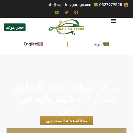
info@rapidrevgarage.com
0527979525
حجز موعد
العربية
English
مركز صيانة نظام التعليق
لسيارات شيفروليه في
دبي
محاذاة عجلة المقعد دبي