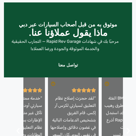
موثوق به من قبل أصحاب السيارات عبر دبي
ماذا يقول عملاؤنا عنا.
مرحبًا بك في شهادات Rapid Rev Garage — التجارب الحقيقية
والخدمة الموثوقة والجودة ورضا العملاء!
تواصل معنا
“كان لسيارتي BMW الفئة
“لقد حجزت إصلاح نظام
“خدمة ممتازة! كانت
 صوت طرق رهيب
التعليق لسيارتي لكزس آر
سيارتي أودي A6 تعاني 
بات. وقد استبدل
إكس. قام الفريق
تآكل غير متساوٍ في
Rapid Rev Garage أذرع
بتشخيص الدعامات البالية
الإطارات بسبب مشاكل ف
وممتصات
في غضون دقائق وإصلاحها
نظام التعليق. لقد استبدلو
 – وهي تسير
في نفس اليوم. كان السعر
البطانات، وقاموا بمحاذاة