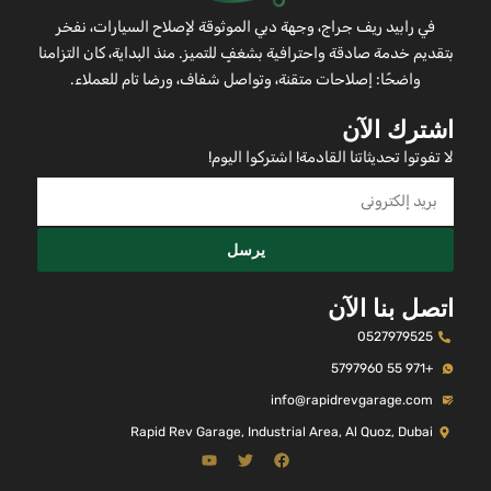
في رابيد ريف جراج، وجهة دبي الموثوقة لإصلاح السيارات، نفخر
بتقديم خدمة صادقة واحترافية بشغفٍ للتميز. منذ البداية، كان التزامنا
واضحًا: إصلاحات متقنة، وتواصل شفاف، ورضا تام للعملاء.
اشترك الآن
لا تفوتوا تحديثاتنا القادمة! اشتركوا اليوم!
يرسل
اتصل بنا الآن
0527979525
+971 55 5797960
info@rapidrevgarage.com
Rapid Rev Garage, Industrial Area, Al Quoz, Dubai