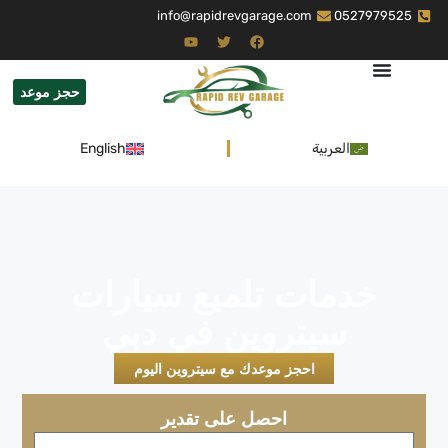
info@rapidrevgarage.com
0527979525
حجز موعد
العربية
English
خدمات تلميع سيارات
سيتروين في دبي
احجز موعدك مع سيتروين اليوم
احصل على تقدير