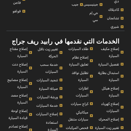
دي
فاجن
جينيسيس
جيب
كاديلاك
فولفو
جي إم
تشانجان
سي
شيري
الخدمات التي نقدمها في رابيد ريف جراج
إصلاح مكيف
طلاء السيارات
إصلاح مفتاح
تغيير زيت ناقل
السيارة
السيارة
الحركة
إصلاح نظام
تفصيل السيارة
تعليق السيارة
إصلاح دنت
خدمة سحب
السيارة
السيارات
استبدال بطارية
تظليل نوافذ
السيارة
السيارة
إصلاح مصابيح
تنجيد السيارات
السيارة
إصلاح هيكل
اطارات
صيانة السيارة
السيارة
السيارات
إصلاح مصد
ورشة السيارات
السيارة
إصلاح كهرباء
كراج سيارات
خدمة السيارات
السيارات
إصلاح لوحة
ميكانيكي
إصلاح السيارات
قيادة السيارة
إصلاح المحرك
سيارات متنقل
استعادة
إصلاح تصادم
تغيير زيت السيارة
فحص المركبات
السيارة