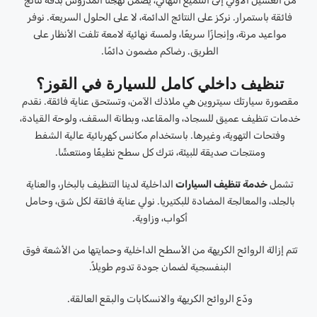
من الغسيل الأولي إلى التلميع النهائي، يضمن نهجنا المدروس بدقة نتائج
فائقة باستمرار. نركز على النتائج الدائمة، لا على الحلول السريعة. نوفر
مواعيد مرنة، وإنجازًا سريعًا، ولمسة نهائية لامعة تلفت الأنظار على
الطريق. رضاكم مضمون دائمًا.
تنظيف داخلي كامل للسيارة في القوز؟
مقصورة سيارتك سيتروين هي ملاذك الآمن، وتستحق عناية فائقة. نقدم
خدمات تنظيف عميق للسجاد، والمقاعد، وبطانة السقف، ولوحة القيادة،
وفتحات التهوية، وغيرها. باستخدام مكانس كهربائية عالية الشفط
ومنتجات صديقة للبيئة، نترك كل سطح نظيفًا ومنتعشًا.
تشمل
خدمة تنظيف السيارات
الداخلية لدينا التنظيف بالبخار، والعناية
بالجلد، والمعالجة المضادة للبكتيريا. نولي عناية فائقة لكل شق، وحامل
أكواب، وزاوية.
تتم إزالة الروائح الكريهة من الأسطح الداخلية وحمايتها من الأشعة فوق
البنفسجية لضمان جودة تدوم طويلاً.
ودّع الروائح الكريهة والانسكابات والبقع العالقة.