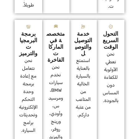
طويلاً.
ت.
التحول
خدمة
متخصص
برمجة
السريع
التوصيل
ة في
البرمجيا
الوقت
والتوصي
الماركا
ت
ل
ت
والترميز
نحن
الفاخرة
استمتع
نحن
نعطي
نحن
بالعناية
نتعامل
الأولوية
نخدم
بالسيارة
مع إعادة
للكفاءة
سيارات
الخالية
برمجة
دون
BMW،
من
وحدة
المساس
ومرسيد
المتاعب
التحكم
بالجودة.
س،
من عتبة
الإلكترونية
وأودي،
داركم.
وتحديثات
ورينج
برامج
روفر،
السيارة.
والمزيد