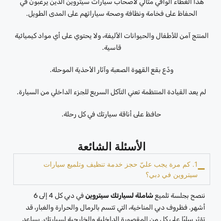
هذا الغطاء الواقي مثالي لأصحاب سيارات سيتروين الذين يرغبون في
الحفاظ على فخامة ونظافة وصحة سياراتهم على المدى الطويل.
المنتج آمن للأطفال والحيوانات الأليفة، ولا يحتوي على أي مواد كيميائية
قاسية.
ودّع بقع القهوة الصعبة وآثار الأحذية الموحلة.
لم يعد القيادة المنتظمة تعني التآكل السريع للجزء الداخلي من السيارة.
حافظ على أناقة سيارتك في كل رحلة.
الأسئلة الشائعة
1. كم مرة يجب عليّ حجز خدمة تنظيف وتلميع سيارات
سيتروين في دبي؟
ننصح بجلسة تلميع
شاملة لسيارتك سيتروين
في دبي كل 4 إلى 6
أشهر. فظروف دبي المناخية، التي تتسم بالرمال والحرارة والغبار، قد
تؤثر سلبًا على كلٍ من المقصورة الداخلية والخارجية لسيارتك. يساعد