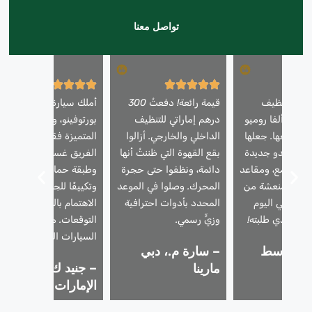
تواصل معنا
دمة تنظيف
قيمة رائعة! دفعتُ 300
أملك سيارة فيراري
يارتي ألفا روميو
درهم إماراتي للتنظيف
بورتوفينو، وأثق بخدماتنا
قبل بيعها. جعلها
الداخلي والخارجي. أزالوا
المتميزة فقط. استخدم
رجال تبدو جديدة
بقع القهوة التي ظننتُ أنها
الفريق غسيلًا رغويًا آمنًا،
 طلاء لامع، ومقاعد
دائمة، ونظفوا حتى حجرة
وطبقة حماية للطلاء،
ورائحة منعشة من
المحرك. وصلوا في الموعد
وتكييفًا للجلد. فاق
ِيعَت في اليوم
المحدد بأدوات احترافية
الاهتمام بالتفاصيل كل
لسعر الذي طلبته!
وزيٍّ رسمي.
التوقعات. مثالية لمالكي
السيارات الفاخرة.
 ز.، وسط
– سارة م.، دبي
– جنيد ك.، تلال
دبي
مارينا
الإمارات