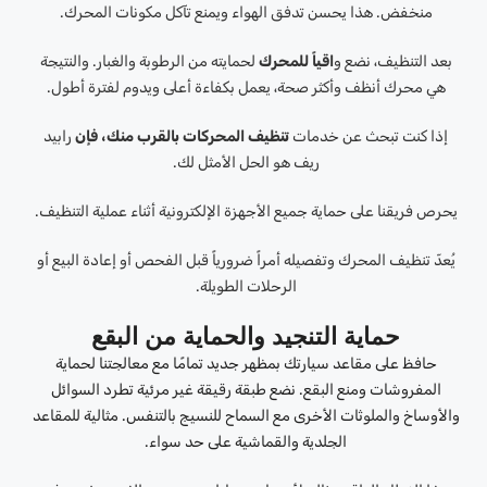
منخفض. هذا يحسن تدفق الهواء ويمنع تآكل مكونات المحرك.
بعد التنظيف، نضع و
اقياً للمحرك
لحمايته من الرطوبة والغبار. والنتيجة
هي محرك أنظف وأكثر صحة، يعمل بكفاءة أعلى ويدوم لفترة أطول.
إذا كنت تبحث عن خدمات
تنظيف المحركات بالقرب منك، فإن
رابيد
ريف هو الحل الأمثل لك.
يحرص فريقنا على حماية جميع الأجهزة الإلكترونية أثناء عملية التنظيف.
يُعدّ تنظيف المحرك وتفصيله أمراً ضرورياً قبل الفحص أو إعادة البيع أو
الرحلات الطويلة.
حماية التنجيد والحماية من البقع
حافظ على مقاعد سيارتك بمظهر جديد تمامًا مع معالجتنا لحماية
المفروشات ومنع البقع. نضع طبقة رقيقة غير مرئية تطرد السوائل
والأوساخ والملوثات الأخرى مع السماح للنسيج بالتنفس. مثالية للمقاعد
الجلدية والقماشية على حد سواء.