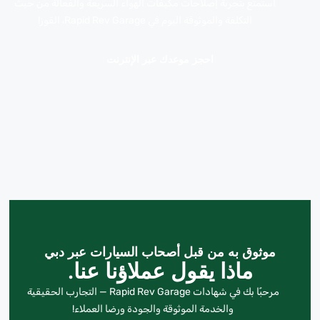
استمتع بتجربة إصلاحات مكيفات الهواء السريعة والفعالة من حيث
التكلفة والموثوقة اليوم في Rapid Rev Garage، القوز!
احجز موعدك عبر الإنترنت
موثوق به من قبل أصحاب السيارات عبر دبي
ماذا يقول عملاؤنا عنا.
مرحبًا بك في شهادات Rapid Rev Garage — التجارب الحقيقية
والخدمة الموثوقة والجودة ورضا العملاء!