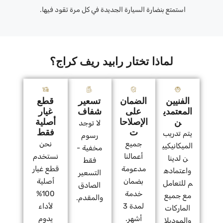
استمتع بنضارة السيارة الجديدة في كل مرة تقود فيها.
لماذا تختار رابيد ريف كراج؟
الفنيين
الضمان
تسعير
قطع
المعتمدي
على
شفاف
غيار
ن
الإصلاحا
أصلية
لا توجد
ت
فقط
يتم تدريب
رسوم
جميع
نحن
الميكانيكيي
مخفية -
أعمالنا
نستخدم
ن لدينا
فقط
مدعومة
قطع غيار
واعتماده
التسعير
بضمان
أصلية
م للتعامل
الصادق
خدمة
100%
مع جميع
والمقدم.
لمدة 3
لأداء
الماركات
أشهر.
يدوم
والموديلا