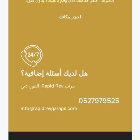
الخبراء. احجز خدمتك الآن وقم بالقيادة بدون قلق!
احجز مكانك
هل لديك أسئلة إضافية؟
مرآب Rapid Rev، القوز، دبي
0527979525
info@rapidrevgarage.com