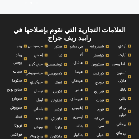
العلامات التجارية التي نقوم بإصلاحها في
رابيد ريف جراج
أودي
مرسيدس
رينو
شيفروليه
جي دبليو
جيتور
إم
أبارث
إم جي
رولز
كرايسلر
كيا
رويس
هافال
الفا روميو
ميني كوبر
سيتروين
كوينيجسيج
سيات
هوندا
أستون
ميتسوبيشي
كورفيت
لامبورغيني
مارتن
سكودا
هونغكي
ميركوري
دودج
ليفك
بايك
سانج يونج
هامر
نيسان
فيراري
لكزس
بنتلي
سوبارو
هيونداي
أوبل
فيات
لينكولن
بي ام
سوزوكي
إنفينيتي
باجاني
فورد
لوتس
دبليو
تسلا
ايسوزو
بيجو
جي ايه
مازيراتي
بوجاتي
تويوتا
سي
جاك
بورش
مازدا
بي واي
فولكس
جيلي
جاكوار
رينج روفر
ماكلارين