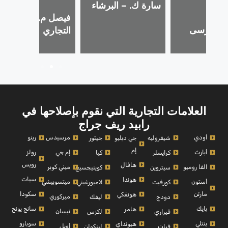
سارة ك. – البرشاء
شفافة!
فيصل م. – الخليج
. – مرسى
التجاري
العلامات التجارية التي نقوم بإصلاحها في
رابيد ريف جراج
أودي
مرسيدس
رينو
شيفروليه
جي دبليو
جيتور
إم
أبارث
إم جي
رولز
كرايسلر
كيا
رويس
هافال
الفا روميو
ميني كوبر
سيتروين
كوينيجسيج
سيات
هوندا
أستون
ميتسوبيشي
كورفيت
لامبورغيني
مارتن
سكودا
هونغكي
ميركوري
دودج
ليفك
بايك
سانج يونج
هامر
نيسان
فيراري
لكزس
بنتلي
سوبارو
هيونداي
أوبل
فيات
لينكولن