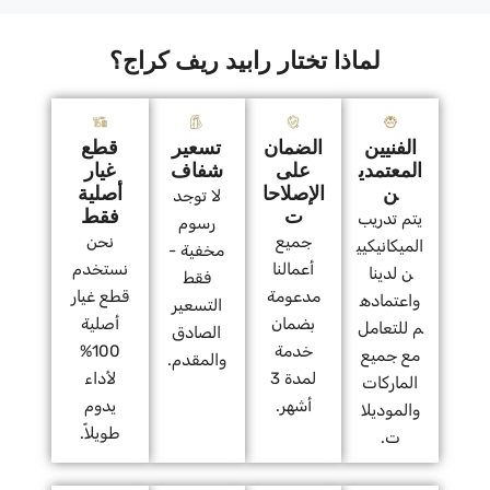
لماذا تختار رابيد ريف كراج؟
الفنيين
الضمان
تسعير
قطع
المعتمدي
على
شفاف
غيار
ن
الإصلاحا
أصلية
لا توجد
ت
فقط
يتم تدريب
رسوم
جميع
نحن
الميكانيكيي
مخفية -
أعمالنا
نستخدم
ن لدينا
فقط
مدعومة
قطع غيار
واعتماده
التسعير
بضمان
أصلية
م للتعامل
الصادق
خدمة
100%
مع جميع
والمقدم.
لمدة 3
لأداء
الماركات
أشهر.
يدوم
والموديلا
طويلاً.
ت.