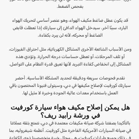
بفحص الضغط.
قد يكون عطل ضاغط مكيف الهواء، وهو عنصر أساسي لتحريك الهواء
البارد، سببًا آخر. سيدخل الهواء الدافئ إلى سيارتك إذا تعطلت قابض
الضاغط أو محركه، لأنه لن يبرد بكفاءة.
ومن الأسباب الشائعة الأخرى المشاكل الكهربائية، مثل احتراق الفيوزات،
أو تلف المرحلات، أو تعطل حساسات درجة الحرارة. وتؤدي هذه
المشاكل إلى انخفاض كفاءة التبريد لأنها تعيق قدرة النظام على التواصل.
نقدم فحوصات سريعة ودقيقة لتحديد المشكلة الأساسية. أحضر
سيارتك كورفيت لإصلاح مكيفها في دبي، وسيتولى فنيونا المختصون باقي
العمل باستخدام معدات عالية الجودة وخبرة لا مثيل لها.
هل يمكن إصلاح مكيف هواء سيارة كورفيت
في ورشة رابيد ريف؟
بالتأكيد! بصفتنا شركة صيانة مكيفات معتمدة في دبي، نتمتع بثقة عملائنا
في صيانة السيارات الأمريكية الفاخرة مثل كورفيت. أنظمة شيفروليه، بما
في ذلك جميع طرازات كورفيت، هي مجال خبرة متخصصينا ذوي الكفاءة