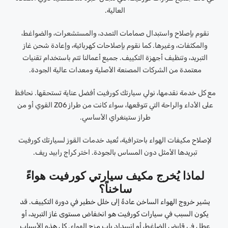
العالية.
نقوم بإصلاح واستبدال صمامات التمدد، والمستشعرات، والضواغط،
والمكثفات، وغيرها. كما نقوم بإصلاحات كهربائية، وإعادة شحن غاز
التبريد، وتنظيف أجهزة التكييف. جميع أعمالنا تتم باستخدام تقنيات
معتمدة من الشركات المصنعة الأصلية ومعدات عالية الجودة.
مع كل خدمة نقدمها، نولي سيارتك كورفيت أفضل عناية تستحقها. نحافظ
على الأداء والراحة التي تتوقعها، سواء كانت من طراز Z06 القوي أو من
طراز ستينغراي الأساسي.
لإصلاح مكيفات الهواء باحترافية، تُعيد خدمات القوز لسيارتك كورفيت
تبريدها الأمثل دون المساس بالجودة. اختر كراج رابيد ريف.
لماذا يُخرج مكيف سيارتي كورفيت هواءً
ساخناً؟
يشير خروج الهواء الساخن عادةً إلى خلل خطير في دورة التكييف. قد
يكون السبب في سيارات كورفيت هو انخفاض مستوى غاز التبريد، أو
عطل في قابض الضاغط، أو انسداد باب مزج الهواء. كل هذه الأسباب