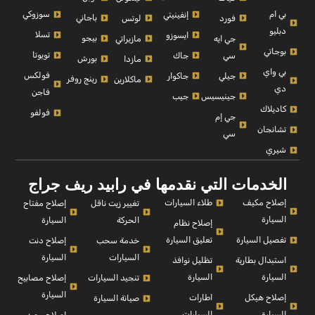
بي ام
سوزوكي
إنفينيتي
باجاني
فورد
لوتس
دبليو
تسلا
ايسوزو
بيجو
جي ايه
مازيراتي
بوجاتي
تويوتا
سي
جاك
بورش
مازدا
بي واي
فولكس
جيلي
جاكوار
رينج روفر
ماكلارين
دي
فاجن
جينيسيس
جيب
كاديلاك
فولفو
جي إم
تشانجان
سي
شيري
الخدمات التي نقدمها في رابيد ريف جراج
إصلاح مكيف
طلاء السيارات
إصلاح مفتاح
تغيير زيت ناقل
السيارة
السيارة
الحركة
إصلاح نظام
تفصيل السيارة
تعليق السيارة
إصلاح دنت
خدمة سحب
السيارة
السيارات
استبدال بطارية
تظليل نوافذ
السيارة
السيارة
إصلاح مصابيح
تنجيد السيارات
السيارة
إصلاح هيكل
اطارات
صيانة السيارة
السيارة
السيارات