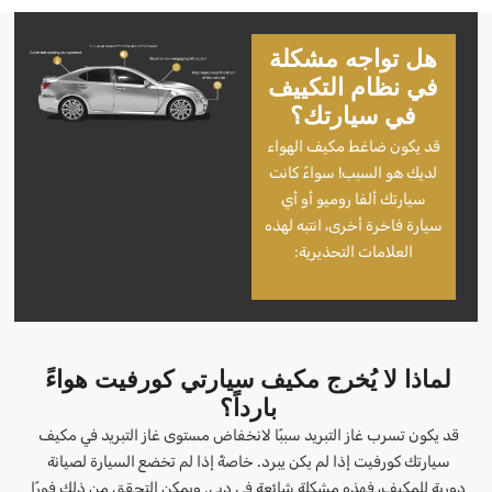
هل تواجه مشكلة
في نظام التكييف
في سيارتك؟
قد يكون ضاغط مكيف الهواء
لديك هو السبب! سواءً كانت
سيارتك ألفا روميو أو أي
سيارة فاخرة أخرى، انتبه لهذه
العلامات التحذيرية:
لماذا لا يُخرج مكيف سيارتي كورفيت هواءً
بارداً؟
قد يكون تسرب غاز التبريد سببًا لانخفاض مستوى غاز التبريد في مكيف
سيارتك كورفيت إذا لم يكن يبرد. خاصةً إذا لم تخضع السيارة لصيانة
دورية للمكيف، فهذه مشكلة شائعة في دبي. ويمكن التحقق من ذلك فورًا