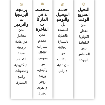
التحول
خدمة
متخصص
برمجة
السريع
التوصيل
ة في
البرمجيا
الوقت
والتوصي
الماركا
ت
ل
ت
والترميز
نحن
الفاخرة
استمتع
نحن
نعطي
نحن
بالعناية
نتعامل
الأولوية
نخدم
بالسيارة
مع إعادة
للكفاءة
سيارات
الخالية
برمجة
دون
BMW،
من
وحدة
المساس
ومرسيد
المتاعب
التحكم
بالجودة.
س،
من عتبة
الإلكترونية
وأودي،
داركم.
وتحديثات
ورينج
برامج
روفر،
السيارة.
والمزيد
بخبرة.