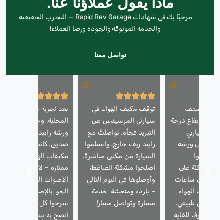
ماذا يقول عملاؤنا عنا.
مرحبًا بك في شهادات Rapid Rev Garage — التجارب الحقيقية
والخدمة الموثوقة والجودة ورضا العملاء!
تواصل معنا
ني من ضعف
توقف مكيف الهواء في
بعد تجربة بعض الورش
واء وارتفاع درجة
سيارتي المرسيدس عن
المحلية، وجدتُ أخيرًا
كيف سيارتي
التبريد فجأة. تواصلتُ مع
ورشة رابيد ريف عن طري
. أخذتها إلى ورشة
رابيد ريف جارج، واستلموا
صديق. كانت خدمة إصلاح
ف، وقاموا
السيارة من مكتبي مباشرةً.
مكيفات الهواء لديهم
المشكلة على
أصلحوا مشكلة الضاغط،
ممتازة – لا مزيد من
في غضون ساعات
وأوصلوها في اليوم التالي
الأصوات الغريبة أو حرارة
اد مكيف الهواء
– باردة ومنعشة. خدمة
الجو. بالإضافة إلى ذلك،
ل بشكل طبيعي.
ممتازة وتواصل ممتاز!
شرحوا كل شيء بوضوح.
ل محترف للغاية
أنصح به بشدة!