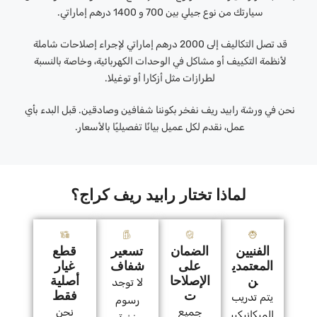
سيارتك من نوع جيلي بين 700 و 1400 درهم إماراتي.
قد تصل التكاليف إلى 2000 درهم إماراتي لإجراء إصلاحات شاملة
لأنظمة التكييف أو مشاكل في الوحدات الكهربائية، وخاصة بالنسبة
لطرازات مثل أزكارا أو توغيلا.
نحن في ورشة رابيد ريف نفخر بكوننا شفافين وصادقين. قبل البدء بأي
عمل، نقدم لكل عميل بيانًا تفصيليًا بالأسعار.
لماذا تختار رابيد ريف كراج؟
الفنيين
الضمان
تسعير
قطع
المعتمدي
على
شفاف
غيار
ن
الإصلاحا
أصلية
لا توجد
ت
فقط
يتم تدريب
رسوم
جميع
نحن
الميكانيكيي