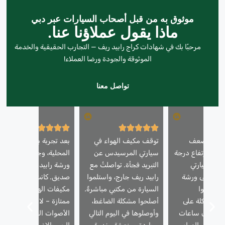
موثوق به من قبل أصحاب السيارات عبر دبي
ماذا يقول عملاؤنا عنا.
مرحبًا بك في شهادات كراج رابيد ريف — التجارب الحقيقية والخدمة
الموثوقة والجودة ورضا العملاء!
تواصل معنا
ني من ضعف
توقف مكيف الهواء في
بعد تجربة بعض الورش
واء وارتفاع درجة
سيارتي المرسيدس عن
المحلية، وجدتُ أخيرًا
كيف سيارتي
التبريد فجأة. تواصلتُ مع
ورشة رابيد ريف عن طري
. أخذتها إلى ورشة
رابيد ريف جارج، واستلموا
صديق. كانت خدمة إصلاح
ف، وقاموا
السيارة من مكتبي مباشرةً.
مكيفات الهواء لديهم
المشكلة على
أصلحوا مشكلة الضاغط،
ممتازة – لا مزيد من
في غضون ساعات
وأوصلوها في اليوم التالي
الأصوات الغريبة أو حرارة