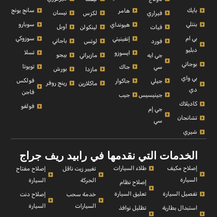
بايك
سانج يونج
هامر
نيسان
فيراري
لكزس
بنتلي
سوبارو
هيونداي
أوبل
فيات
لينكولن
بي ام
سوزوكي
إنفينيتي
باجاني
فورد
لوتس
دبليو
تسلا
ايسوزو
بيجو
جي ايه
مازيراتي
بوجاتي
تويوتا
سي
جاك
بورش
مازدا
بي واي
فولكس
جيلي
جاكوار
رينج روفر
ماكلارين
دي
فاجن
جينيسيس
جيب
كاديلاك
فولفو
جي إم
تشانجان
سي
شيري
الخدمات التي نقدمها في رابيد ريف جراج
إصلاح مكيف
طلاء السيارات
إصلاح مفتاح
تغيير زيت ناقل
السيارة
السيارة
الحركة
إصلاح نظام
تفصيل السيارة
تعليق السيارة
إصلاح دنت
خدمة سحب
السيارة
السيارات
استبدال بطارية
تظليل نوافذ