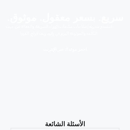
سريع. بسعر معقول. موثوق.
استمتع بتجربة إصلاحات مكيفات الهواء السريعة والفعالة من حيث
التكلفة والموثوقة اليوم في رابيد ريف كراج، القوز!
احجز موعدك عبر الإنترنت
الأسئلة الشائعة