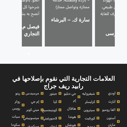
اد مكيف الهواء
– باردة ومنعشة. خدمة
الجو. بالإضافة إلى ذلك،
ل بشكل طبيعي.
ممتازة وتواصل ممتاز!
شرحوا كل شيء بوضوح.
ل محترف للغاية
أنصح به بشدة!
سارة ك. – البرشاء
شفافة!
فيصل م. – الخليج
. – مرسى
التجاري
العلامات التجارية التي نقوم بإصلاحها في
رابيد ريف جراج
أودي
مرسيدس
رينو
شيفروليه
جي دبليو
جيتور
إم
أبارث
إم جي
رولز
كرايسلر
كيا
رويس
هافال
الفا روميو
ميني كوبر
سيتروين
كوينيجسيج
سيات
هوندا
أستون
ميتسوبيشي
كورفيت
لامبورغيني
مارتن
سكودا
هونغكي
ميركوري
دودج
ليفك