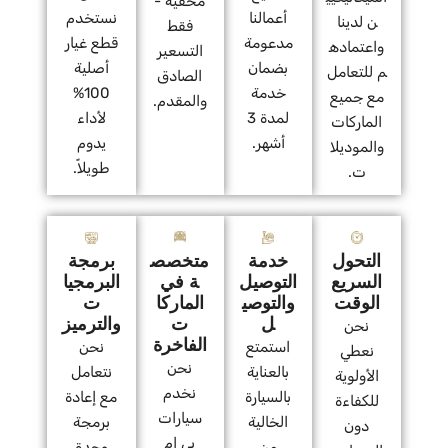
مخفية -
أعمالنا
نستخدم
ن لدينا
فقط
مدعومة
قطع غيار
واعتماده
التسعير
بضمان
أصلية
م للتعامل
الصادق
خدمة
100%
مع جميع
والمقدم.
لمدة 3
لأداء
الماركات
أشهر.
يدوم
والموديلا
طويلاً.
ت.
التحول
خدمة
متخصص
برمجة
السريع
التوصيل
ة في
البرمجيا
الوقت
والتوصي
الماركا
ت
ل
ت
والترميز
نحن
الفاخرة
استمتع
نحن
نعطي
نحن
بالعناية
نتعامل
الأولوية
نخدم
بالسيارة
مع إعادة
للكفاءة
سيارات
الخالية
برمجة
دون
بي إم
من
وحدة