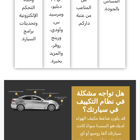
المساس
دبليو،
المتاعب
التحكم
بالجودة.
ومرسيد
من عتبة
الإلكترونية
س،
داركم.
وتحديثات
وأودي،
برامج
ورينج
السيارة.
روفر،
والمزيد
بخبرة.
هل تواجه مشكلة
في نظام التكييف
في سيارتك؟
قد يكون ضاغط مكيف الهواء
لديك هو السبب! سواءً كانت
سيارتك ألفا روميو أو أي