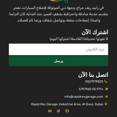
في رابيد ريف جراج، وجهة دبي الموثوقة لإصلاح السيارات، نفخر
بتقديم خدمة صادقة واحترافية بشغفٍ للتميز. منذ البداية، كان التزامنا
واضحًا: إصلاحات متقنة، وتواصل شفاف، ورضا تام للعملاء.
اشترك الآن
لا تفوتوا تحديثاتنا القادمة! اشتركوا اليوم!
يرسل
اتصل بنا الآن
0527979525
+971 55 5797960
info@rapidrevgarage.com
Rapid Rev Garage, Industrial Area, Al Quoz, Dubai