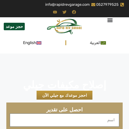
info@rapidrevgarage.com
0527979525
حجز موعد
العربية
English
إصلاح مكيفات جيلي
احجز موعدك مع جيلي الآن
احصل على تقدير