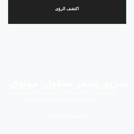
اكتشف الرؤى
سريع. بسعر معقول. موثوق.
استمتع بتجربة إصلاحات مكيفات الهواء السريعة والفعالة من حيث
التكلفة والموثوقة اليوم في رابيد ريف كراج، القوز!
احجز موعدك عبر الإنترنت