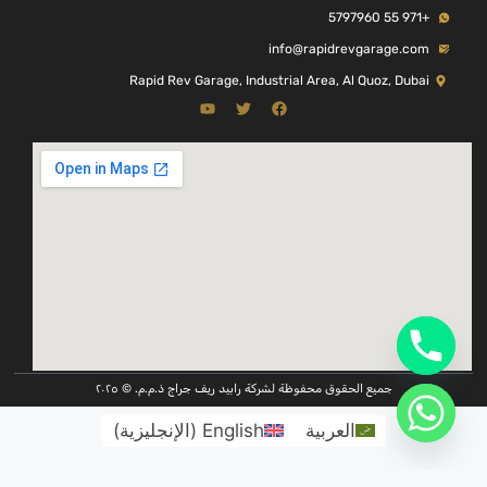
+971 55 5797960
info@rapidrevgarage.com
Rapid Rev Garage, Industrial Area, Al Quoz, Dubai
جميع الحقوق محفوظة لشركة رابيد ريف جراج ذ.م.م. © ٢٠٢٥
العربية
English
(
الإنجليزية
)