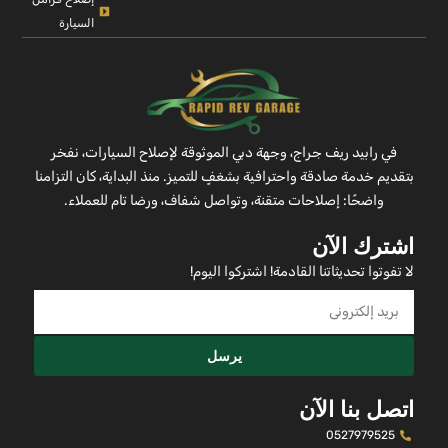
السيارة
في رابيد ريف جراج، وجهة دبي الموثوقة لإصلاح السيارات، نفخر
بتقديم خدمة صادقة واحترافية بشغفٍ للتميز. منذ البداية، كان التزامنا
واضحًا: إصلاحات متقنة، وتواصل شفاف، ورضا تام للعملاء.
اشترك الآن
لا تفوتوا تحديثاتنا القادمة! اشتركوا اليوم!
يرسل
اتصل بنا الآن
0527979525