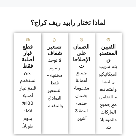
لماذا تختار رابيد ريف كراج؟
الفنيين
الضمان
تسعير
قطع
المعتمدي
على
شفاف
غيار
ن
الإصلاحا
أصلية
لا توجد
ت
فقط
يتم تدريب
رسوم
جميع
نحن
الميكانيكيي
مخفية -
أعمالنا
نستخدم
ن لدينا
فقط
مدعومة
قطع غيار
واعتماده
التسعير
بضمان
أصلية
م للتعامل
الصادق
خدمة
100%
مع جميع
والمقدم.
لمدة 3
لأداء
الماركات
أشهر.
يدوم
والموديلا
طويلاً.
ت.