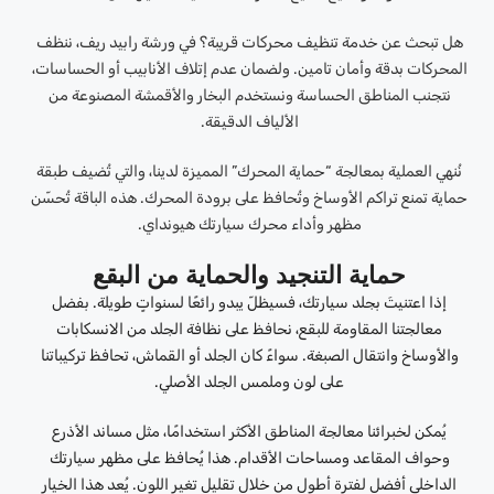
هل تبحث عن خدمة تنظيف محركات قريبة؟ في ورشة رابيد ريف، ننظف
المحركات بدقة وأمان تامين. ولضمان عدم إتلاف الأنابيب أو الحساسات،
نتجنب المناطق الحساسة ونستخدم البخار والأقمشة المصنوعة من
الألياف الدقيقة.
نُنهي العملية بمعالجة “حماية المحرك” المميزة لدينا، والتي تُضيف طبقة
حماية تمنع تراكم الأوساخ وتُحافظ على برودة المحرك. هذه الباقة تُحسّن
مظهر وأداء محرك سيارتك هيونداي.
حماية التنجيد والحماية من البقع
إذا اعتنيتَ بجلد سيارتك، فسيظلّ يبدو رائعًا لسنواتٍ طويلة. بفضل
معالجتنا المقاومة للبقع، نحافظ على نظافة الجلد من الانسكابات
والأوساخ وانتقال الصبغة. سواءً كان الجلد أو القماش، تحافظ تركيباتنا
على لون وملمس الجلد الأصلي.
يُمكن لخبرائنا معالجة المناطق الأكثر استخدامًا، مثل مساند الأذرع
وحواف المقاعد ومساحات الأقدام. هذا يُحافظ على مظهر سيارتك
الداخلي أفضل لفترة أطول من خلال تقليل تغير اللون. يُعد هذا الخيار