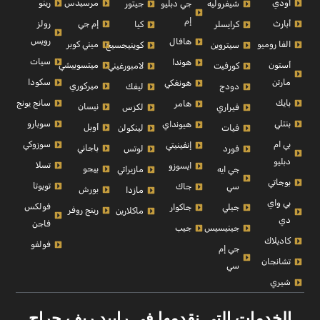
أودي
مرسيدس
رينو
شيفروليه
جي دبليو
جيتور
إم
أبارث
إم جي
رولز
كرايسلر
كيا
رويس
هافال
الفا روميو
ميني كوبر
سيتروين
كوينيجسيج
سيات
هوندا
أستون
ميتسوبيشي
كورفيت
لامبورغيني
مارتن
سكودا
هونغكي
ميركوري
دودج
ليفك
بايك
سانج يونج
هامر
نيسان
فيراري
لكزس
بنتلي
سوبارو
هيونداي
أوبل
فيات
لينكولن
بي ام
سوزوكي
إنفينيتي
باجاني
فورد
لوتس
دبليو
تسلا
ايسوزو
بيجو
جي ايه
مازيراتي
بوجاتي
تويوتا
سي
جاك
بورش
مازدا
بي واي
فولكس
جيلي
جاكوار
رينج روفر
ماكلارين
دي
فاجن
جينيسيس
جيب
كاديلاك
فولفو
جي إم
تشانجان
سي
شيري
الخدمات التي نقدمها في رابيد ريف جراج