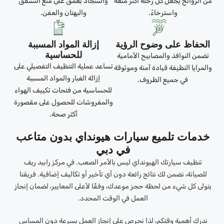
من الروائح يجعل كل رحلة أكثر متعة
والسجاد بعمق على منع التشقق
واسترخاءً.
والبهتان والعفن.
الحفاظ على وضوح الرؤية
إزالة المواد المسببة
للحساسية
تضمن النوافذ والمصابيح الأمامية
تساعد عملية التنظيف التفصيلي على
والمرايا النظيفة قيادة آمنة وموثوقة
إزالة الغبار والمواد المسببة
في جميع الظروف.
للحساسية من فتحات تكييف الهواء
والمفروشات للحصول على مقصورة
أكثر صحة.
خدمات تلميع سيارات هيونداي بدون متاعب
في دبي
تنظيف سيارتك الهيونداي ليس بالأمر الصعب. في مركز رابيد ريف
للصيانة، نضمن لك نتائج رائعة دون أي تأخير أو تكاليف إضافية. فريقنا
يتولى كل شيء من لحظة حجز موعدك، وفقًا لأعلى المعايير، لضمان إنجاز
العمل في الوقت المحدد.
ندرك أهمية وقتكم، لذا نحرص على إنجاز العمل بسرعة دون المساس