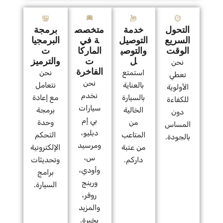
التحول
خدمة
متخصص
برمجة
السريع
التوصيل
ة في
البرمجيا
الوقت
والتوصي
الماركا
ت
ل
ت
والترميز
نحن
الفاخرة
استمتع
نحن
نعطي
نحن
بالعناية
نتعامل
الأولوية
نخدم
بالسيارة
مع إعادة
للكفاءة
سيارات
الخالية
برمجة
دون
بي إم
من
وحدة
المساس
دبليو،
المتاعب
التحكم
بالجودة.
ومرسيد
من عتبة
الإلكترونية
س،
داركم.
وتحديثات
وأودي،
برامج
ورينج
السيارة.
روفر،
والمزيد
بخبرة.