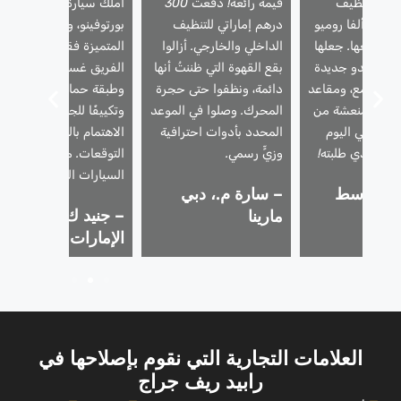
دمة تنظيف
قيمة رائعة! دفعتُ 300
أملك سيارة فيراري
يارتي ألفا روميو
درهم إماراتي للتنظيف
بورتوفينو، وأثق بخدماتنا
قبل بيعها. جعلها
الداخلي والخارجي. أزالوا
المتميزة فقط. استخدم
رجال تبدو جديدة
بقع القهوة التي ظننتُ أنها
الفريق غسيلًا رغويًا آمنًا،
 طلاء لامع، ومقاعد
دائمة، ونظفوا حتى حجرة
وطبقة حماية للطلاء،
ورائحة منعشة من
المحرك. وصلوا في الموعد
وتكييفًا للجلد. فاق
ِيعَت في اليوم
المحدد بأدوات احترافية
الاهتمام بالتفاصيل كل
لسعر الذي طلبته!
وزيٍّ رسمي.
التوقعات. مثالية لمالكي
السيارات الفاخرة.
 ز.، وسط
– سارة م.، دبي
– جنيد ك.، تلال
دبي
مارينا
الإمارات
العلامات التجارية التي نقوم بإصلاحها في
رابيد ريف جراج