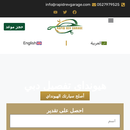
info@rapidrevgarage.com
0527979525
حجز موعد
العربية
English
هيونداي تفصيل دبي
أصلح سيارتك الهيونداي
احصل على تقدير