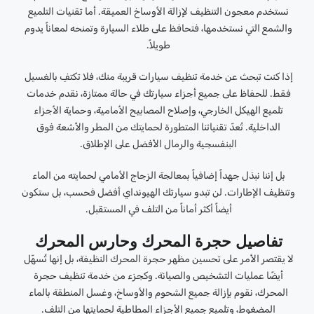
نستخدم معجون التنظيف لإزالة الأوساخ العميقة. أما تقنيات التلميع
والشمع التي نستخدمها، فتحافظ على طلاء السيارة وتمنحه لمعاناً يدوم
طويلاً.
إذا كنت تبحث عن خدمة تنظيف سيارات قريبة منك، فلا تكتفِ بالغسيل
فقط. للحفاظ على جميع أجزاء سيارتك في حالة ممتازة، نقدم خدمات
تلميع الهيكل الخارجي، وإصلاح المصابيح الأمامية، وحماية الأجزاء
الداخلية. تُعدّ تقنياتنا المتطورة لحمايتك من المطر والأشعة فوق
البنفسجية والرمال الأفضل على الإطلاق.
بل إننا نبذل جهداً إضافياً بمعالجة الزجاج الأمامي لحمايته من الماء
وتنظيف الإطارات. لن تبدو سيارتك الهيونداي أفضل فحسب، بل ستكون
أيضاً أكثر أماناً من التلف في المستقبل.
تفاصيل حجرة المحرك وحارس المحرك
لا يقتصر الأمر على تحسين مظهر حجرة المحرك النظيفة، بل إنها تُسهّل
أيضًا عمليات التشخيص والصيانة. وكجزء من خدمة تنظيف حجرة
المحرك، نقوم بإزالة جميع الشحوم والأوساخ، وغسل المنطقة بالماء
المضغوط، وتلميع جميع الأجزاء المطاطية لحمايتها من التلف.