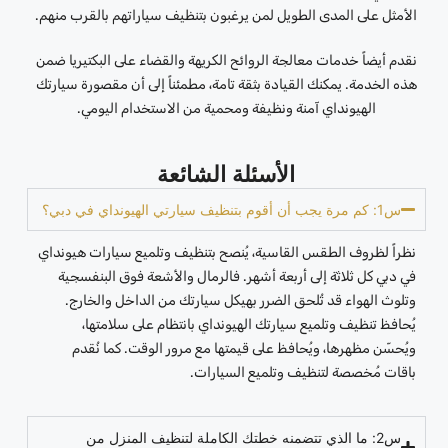
الأمثل على المدى الطويل لمن يرغبون بتنظيف سياراتهم بالقرب منهم.
نقدم أيضاً خدمات معالجة الروائح الكريهة والقضاء على البكتيريا ضمن
هذه الخدمة. يمكنك القيادة بثقة تامة، مطمئناً إلى أن مقصورة سيارتك
الهيونداي آمنة ونظيفة ومحمية من الاستخدام اليومي.
الأسئلة الشائعة
س1: كم مرة يجب أن أقوم بتنظيف سيارتي الهيونداي في دبي؟
نظراً لظروف الطقس القاسية، يُنصح بتنظيف وتلميع سيارات هيونداي
في دبي كل ثلاثة إلى أربعة أشهر. فالرمال والأشعة فوق البنفسجية
وتلوث الهواء قد تُلحق الضرر بهيكل سيارتك من الداخل والخارج.
يُحافظ تنظيف وتلميع سيارتك الهيونداي بانتظام على سلامتها،
ويُحسّن مظهرها، ويُحافظ على قيمتها مع مرور الوقت. كما نُقدم
باقات مُخصصة لتنظيف وتلميع السيارات.
س2: ما الذي تتضمنه خطتك الكاملة لتنظيف المنزل من