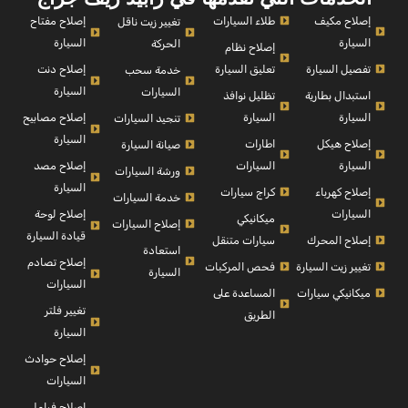
إصلاح مكيف
طلاء السيارات
إصلاح مفتاح
تغيير زيت ناقل
السيارة
السيارة
الحركة
إصلاح نظام
تفصيل السيارة
تعليق السيارة
إصلاح دنت
خدمة سحب
السيارة
السيارات
استبدال بطارية
تظليل نوافذ
السيارة
السيارة
إصلاح مصابيح
تنجيد السيارات
السيارة
إصلاح هيكل
اطارات
صيانة السيارة
السيارة
السيارات
إصلاح مصد
ورشة السيارات
السيارة
إصلاح كهرباء
كراج سيارات
خدمة السيارات
السيارات
إصلاح لوحة
ميكانيكي
إصلاح السيارات
قيادة السيارة
إصلاح المحرك
سيارات متنقل
استعادة
إصلاح تصادم
تغيير زيت السيارة
فحص المركبات
السيارة
السيارات
ميكانيكي سيارات
المساعدة على
تغيير فلتر
الطريق
السيارة
إصلاح حوادث
السيارات
إصلاح فرامل