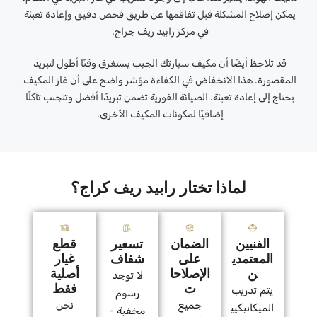
يمكن إصلاح المشكلة قبل تفاقمها عن طريق فحص دقيق وإعادة تعبئة
في مركز رابيد ريف جراج.
قد تلاحظ أيضًا أن مكيف سيارتك الجيب يستغرق وقتًا أطول لتبريد
المقصورة. هذا الانخفاض في الكفاءة مؤشر واضح على أن غاز المكيف
يحتاج إلى إعادة تعبئة. الصيانة الفورية تضمن تبريدًا أفضل وتتجنب تآكلًا
إضافيًا لمكونات المكيف الأخرى.
لماذا تختار رابيد ريف كراج؟
الفنيين
الضمان
تسعير
قطع
المعتمدي
على
شفاف
غيار
ن
الإصلاحا
أصلية
لا توجد
ت
فقط
يتم تدريب
رسوم
جميع
نحن
الميكانيكيي
مخفية -