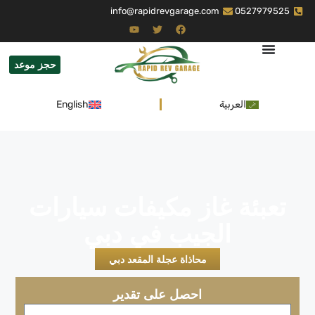
info@rapidrevgarage.com
0527979525
حجز موعد
العربية
English
تعبئة غاز مكيفات سيارات
الجيب في دبي
محاذاة عجلة المقعد دبي
احصل على تقدير