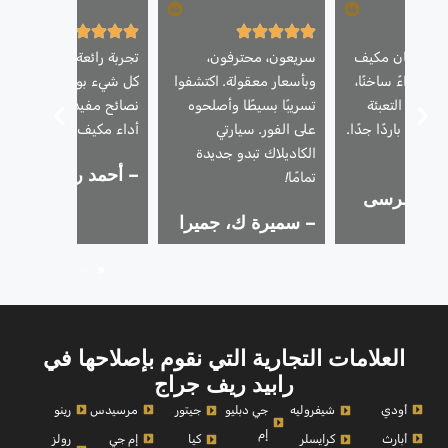
تازة! كان مكيف
سريعون، محترفون،
تجربة رائعة! شرح الفنيون
فث هواءً ساخنًا،
وبأسعار معقولة. اكتشفوا
كل شيء بوضوح وقدموا
 إعادة التعبئة
تسريبًا بسيطًا وأصلحوه
نصائح مفيدة للحفاظ على
أصبح باردًا جدًا.
على الفور. سيارتي
أداء مكيف الهواء.
بشدة!
الكاديلاك تبدو جديدة
– أحمد ر.، البرشاء
تمامًا!
 أ.، مرسى
– سميرة ك، جميرا
العلامات التجارية التي نقوم بإصلاحها في
رابيد ريف جراج
أودي
مرسيدس
رينو
شيفروليه
جي دبليو
جيتور
إم
أبارث
إم جي
رولز
كرايسلر
كيا