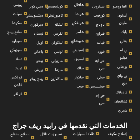
رويس
هافال
الفا روميو
ميني كوبر
سيتروين
كوينيجسيج
سيات
هوندا
أستون
ميتسوبيشي
كورفيت
لامبورغيني
مارتن
سكودا
هونغكي
ميركوري
دودج
ليفك
بايك
سانج يونج
هامر
نيسان
فيراري
لكزس
بنتلي
سوبارو
هيونداي
أوبل
فيات
لينكولن
بي ام
سوزوكي
إنفينيتي
باجاني
فورد
لوتس
دبليو
تسلا
ايسوزو
بيجو
جي ايه
مازيراتي
بوجاتي
تويوتا
سي
جاك
بورش
مازدا
بي واي
فولكس
جيلي
جاكوار
رينج روفر
ماكلارين
دي
فاجن
جينيسيس
جيب
كاديلاك
فولفو
جي إم
تشانجان
سي
شيري
الخدمات التي نقدمها في رابيد ريف جراج
إصلاح مكيف
طلاء السيارات
إصلاح مفتاح
تغيير زيت ناقل