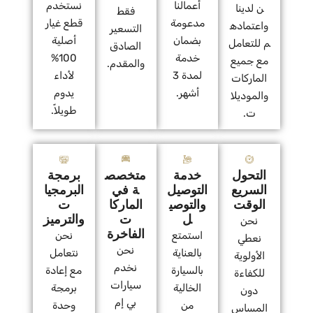
أعمالنا
نستخدم
ن لدينا
فقط
مدعومة
قطع غيار
واعتماده
التسعير
بضمان
أصلية
م للتعامل
الصادق
خدمة
100%
مع جميع
والمقدم.
لمدة 3
لأداء
الماركات
أشهر.
يدوم
والموديلا
طويلاً.
ت.
التحول
خدمة
متخصص
برمجة
السريع
التوصيل
ة في
البرمجيا
الوقت
والتوصي
الماركا
ت
ل
ت
والترميز
نحن
الفاخرة
استمتع
نحن
نعطي
نحن
بالعناية
نتعامل
الأولوية
نخدم
بالسيارة
مع إعادة
للكفاءة
سيارات
الخالية
برمجة
دون
بي إم
من
وحدة
المساس