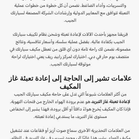
والتسريبات، وأداء الضاغط. نضمن أن كل خطوة من خطوات عملية
التعبئة تتوافق مع المعايير الدولية وإرشادات الشركة المصنعة لسيارتك
الجيب.
فريقنا مجهز بأحدث الآلات لإعادة تعبئة وشحن نظام تكييف سيارتك
الجيب بكفاءة عالية. بفضل عملية سلسة، وأسعار تنافسية، ونتائج
مضمونة، نضمن لك راحة تامة دون أي قلق من تعطل مكيف سيارتك في
منتصف يوم حار في دبي. اختيارك لمركز رابيد ريف يعني اختيارك لراحة
موثوقة لسيارتك الجيب.
علامات تشير إلى الحاجة إلى إعادة تعبئة غاز
المكيف
من أكثر العلامات شيوعاً التي تدل على حاجة مكيف سيارتك الجيب
لإعادة تعبئة غاز التبريد
هو عدم برودة الهواء الخارج من فتحات التهوية.
فإذا كان المكيف يُخرج هواءً دافئاً أو أقل برودة، فهذا يشير إلى انخفاض
مستوى غاز التبريد، ما يستدعي إعادة تعبئته.
من العلامات التحذيرية الأخرى سماع صوت أزيز أو فقاعات عند تشغيل
مكيف الهواء. يشير هذا غالبًا إلى وجود تسريب في غاز التبريد في النظام.