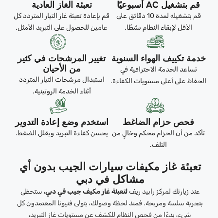
قم بتشغيل AC أسبوعيًا
تعبئة الغاز العادية
قم بتشغيله لمدة 10 دقائق على
قم بإعادة تعبئة غاز التيار المتردد كل
الأقل لإبقاء النظام نشطًا.
عامين للحصول على التبريد الأمثل.
خدمة تكييف الهواء السنوية
تغيير المرشحات في كثير
من الأحيان
تساعد الخدمة الاحترافية في
استبدال مرشحات التيار المتردد
الحفاظ على أعلى مستويات الكفاءة.
أثناء الخدمة الروتينية.
فحص حزام الضاغط
استخدم وضع إعادة التدوير
تأكد من أن الحزام محكم وخالٍ من
يحسن كفاءة التبريد ويقلل الضغط.
التلف.
تعبئة غاز مكيفات سيارات الجيب بدون أي
مشاكل في دبي
عند زيارتك لمركز رابيد ريف
لتعبئة غاز مكيف جيب في دبي
، ستحظى
بتجربة سلسة ومريحة. فمنذ لحظة وصولك، يتولى فنيونا المعتمدون كل
شيء، بدءًا من فحص النظام للكشف عن مستويات غاز التبريد،