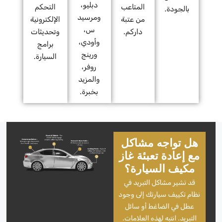
دبليو،
المتاعب
التحكم
بالجودة.
ومرسيد
من عتبة
الإلكترونية
س،
داركم.
وتحديثات
وأودي،
برامج
ورينج
السيارة.
روفر،
والمزيد
بخبرة.
هل تواجه مشاكل
مع إعادة تعبئة غاز
مكيف السيارة؟
قد تشير مشاكل التبريد في
نظام تكييف سيارتك إلى وجود
عطل في الضاغط أو سائل
التبريد. انتبه لهذه العلامات.