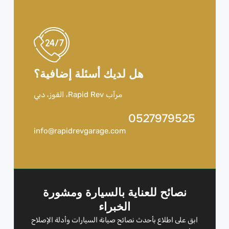
هل لديك أسئلة إضافية؟
مرآب Rapid Rev، القوز، دبي
0527979525
info@rapidrevgarage.com
نصائح للعناية بالسيارة ومشورة
الخبراء
ابق على اطلاع بأحدث نصائح صيانة السيارات وأدلة الإصلاح