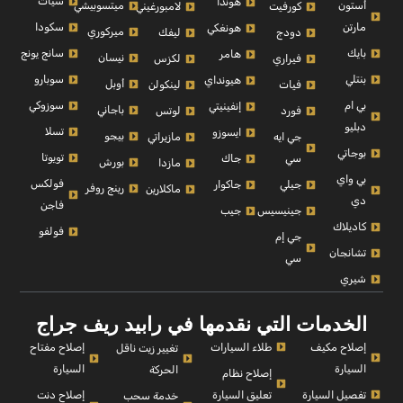
سيات
هوندا
أستون
ميتسوبيشي
كورفيت
لامبورغيني
مارتن
سكودا
هونغكي
ميركوري
دودج
ليفك
بايك
سانج يونج
هامر
نيسان
فيراري
لكزس
بنتلي
سوبارو
هيونداي
أوبل
فيات
لينكولن
بي ام
سوزوكي
إنفينيتي
باجاني
فورد
لوتس
دبليو
تسلا
ايسوزو
بيجو
جي ايه
مازيراتي
بوجاتي
تويوتا
سي
جاك
بورش
مازدا
بي واي
فولكس
جيلي
جاكوار
رينج روفر
ماكلارين
دي
فاجن
جينيسيس
جيب
كاديلاك
فولفو
جي إم
تشانجان
سي
شيري
الخدمات التي نقدمها في رابيد ريف جراج
إصلاح مكيف
طلاء السيارات
إصلاح مفتاح
تغيير زيت ناقل
السيارة
السيارة
الحركة
إصلاح نظام
تفصيل السيارة
تعليق السيارة
إصلاح دنت
خدمة سحب