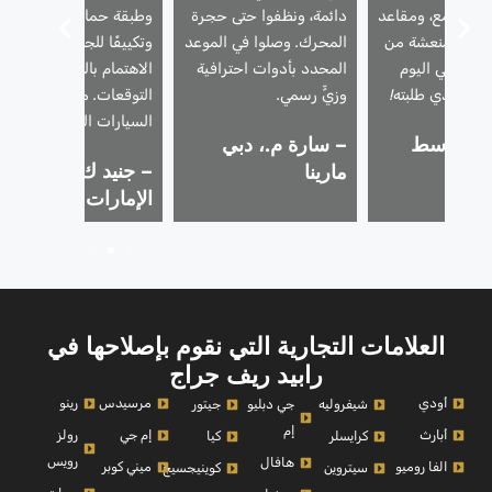
 طلاء لامع، ومقاعد
دائمة، ونظفوا حتى حجرة
وطبقة حماية للطلاء،
ورائحة منعشة من
المحرك. وصلوا في الموعد
وتكييفًا للجلد. فاق
ِيعَت في اليوم
المحدد بأدوات احترافية
الاهتمام بالتفاصيل كل
لسعر الذي طلبته!
وزيٍّ رسمي.
التوقعات. مثالية لمالكي
السيارات الفاخرة.
 ز.، وسط
– سارة م.، دبي
– جنيد ك.، تلال
دبي
مارينا
الإمارات
العلامات التجارية التي نقوم بإصلاحها في
رابيد ريف جراج
أودي
مرسيدس
رينو
شيفروليه
جي دبليو
جيتور
إم
أبارث
إم جي
رولز
كرايسلر
كيا
رويس
هافال
الفا روميو
ميني كوبر
سيتروين
كوينيجسيج