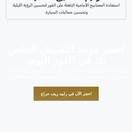
استعادة المصابيح الأمامية الباهتة على الفور لتحسين الرؤية الليلية
وتحسين جماليات السيارة.
احجز موعد التفتيش الخاص
بك في القوز اليوم.
امنح سيارتك كوينجسيج العناية التي تستحقها من خلال مركز كوينجسيج دبي
للتلميع. احجز فحصًا شاملاً مع فريق خبرائنا واحصل على خدمة لا مثيل لها.
احجز الآن في رابيد ريف جراج