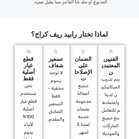
المدبوغ، أو جلد نابا الفاخر، مما يطيل عمره.
لماذا تختار رابيد ريف كراج؟
الفنيين
الضمان
تسعير
قطع
المعتمدي
على
شفاف
غيار
ن
الإصلاحا
أصلية
لا توجد
ت
فقط
يتم تدريب
رسوم
جميع
نحن
الميكانيكيي
مخفية -
أعمالنا
نستخدم
ن لدينا
فقط
مدعومة
قطع غيار
واعتماده
التسعير
بضمان
أصلية
م للتعامل
الصادق
خدمة
100%
مع جميع
والمقدم.
لمدة 3
لأداء
الماركات
أشهر.
يدوم
والموديلا