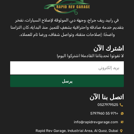
في رابيد ريف جراج، وجهة دبي الموثوقة لإصلاح السيارات، نفخر
بتقديم خدمة صادقة واحترافية بشغفٍ للتميز. منذ البداية، كان التزامنا
واضحًا: إصلاحات متقنة، وتواصل شفاف، ورضا تام للعملاء.
اشترك الآن
لا تفوتوا تحديثاتنا القادمة! اشتركوا اليوم!
يرسل
اتصل بنا الآن
0527979525
+971 55 5797960
info@rapidrevgarage.com
Rapid Rev Garage, Industrial Area, Al Quoz, Dubai