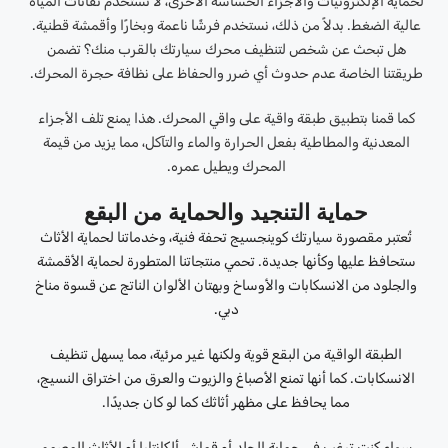
لحماية الإلكترونيات والأجزاء الحساسة الأخرى، لا نستخدم نفاثات المياه
عالية الضغط. بدلاً من ذلك، نستخدم فرشًا ناعمة وبخارًا وأقمشة قطنية.
هل تبحث عن شخص لتنظيف محرك سيارتك بالقرب منك؟ تضمن
طريقتنا الخاصة عدم حدوث أي ضرر والحفاظ على نظافة حجرة المحرك.
كما قمنا بتطبيق طبقة واقية على واقي المحرك. هذا يمنع تلف الأجزاء
المعدنية والمطاطية بفعل الحرارة والماء والتآكل، مما يزيد من قيمة
المحرك ويطيل عمره.
حماية التنجيد والحماية من البقع
تُعتبر مقصورة سيارتك كوينجسيج تحفة فنية، وخدماتنا لحماية الأثاث
ستحافظ عليها وكأنها جديدة. تحمي منتجاتنا المتطورة لحماية الأقمشة
والجلود من الانسكابات والأوساخ وبهتان الألوان الناتج عن قسوة مناخ
دبي.
الطبقة الواقية من البقع قوية ولكنها غير مرئية، مما يسهل تنظيف
الانسكابات. كما أنها تمنع الأصباغ والزيوت والعرق من اختراق النسيج،
مما يحافظ على مظهر أثاثك كما لو كان جديدًا.
سواء كنت ترغب في حماية الجلد أو قماش ألكانتارا أو الأثاث المصمم