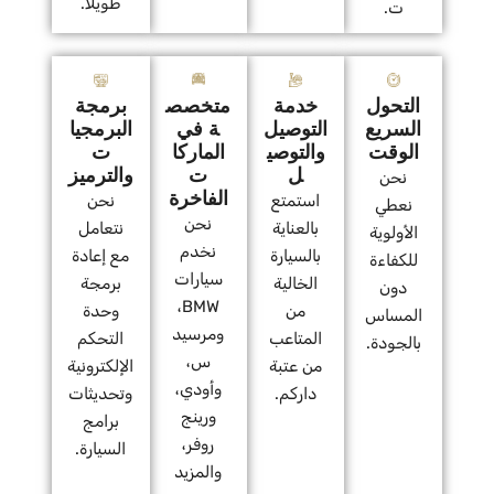
طويلاً.
ت.
التحول
خدمة
متخصص
برمجة
السريع
التوصيل
ة في
البرمجيا
الوقت
والتوصي
الماركا
ت
ل
ت
والترميز
نحن
الفاخرة
استمتع
نحن
نعطي
نحن
بالعناية
نتعامل
الأولوية
نخدم
بالسيارة
مع إعادة
للكفاءة
سيارات
الخالية
برمجة
دون
BMW،
من
وحدة
المساس
ومرسيد
المتاعب
التحكم
بالجودة.
س،
من عتبة
الإلكترونية
وأودي،
داركم.
وتحديثات
ورينج
برامج
روفر،
السيارة.
والمزيد