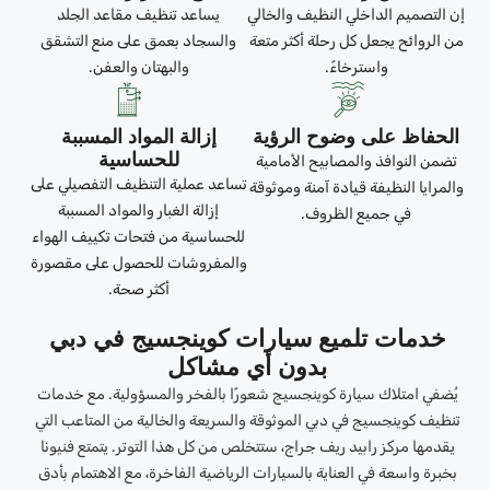
إن التصميم الداخلي النظيف والخالي
يساعد تنظيف مقاعد الجلد
من الروائح يجعل كل رحلة أكثر متعة
والسجاد بعمق على منع التشقق
واسترخاءً.
والبهتان والعفن.
الحفاظ على وضوح الرؤية
إزالة المواد المسببة
للحساسية
تضمن النوافذ والمصابيح الأمامية
تساعد عملية التنظيف التفصيلي على
والمرايا النظيفة قيادة آمنة وموثوقة
إزالة الغبار والمواد المسببة
في جميع الظروف.
للحساسية من فتحات تكييف الهواء
والمفروشات للحصول على مقصورة
أكثر صحة.
خدمات تلميع سيارات كوينجسيج في دبي
بدون أي مشاكل
يُضفي امتلاك سيارة كوينجسيج شعورًا بالفخر والمسؤولية. مع خدمات
تنظيف كوينجسيج في دبي الموثوقة والسريعة والخالية من المتاعب التي
يقدمها مركز رابيد ريف جراج، ستتخلص من كل هذا التوتر. يتمتع فنيونا
بخبرة واسعة في العناية بالسيارات الرياضية الفاخرة، مع الاهتمام بأدق