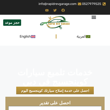
info@rapidrevgarage.com
0527979525
حجز موعد
العربية
English
خدمات تلميع سيارات
كوينجسيج في دبي
احصل على خدمة إصلاح سيارتك كوينجسيج اليوم
احصل على تقدير