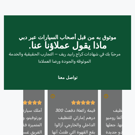
موثوق به من قبل أصحاب السيارات عبر دبي
ماذا يقول عملاؤنا عنا.
مرحبًا بك في شهادات كراج رابيد ريف — التجارب الحقيقية والخدمة
الموثوقة والجودة ورضا العملاء!
تواصل معنا
دمة تنظيف
قيمة رائعة! دفعتُ 300
أملك سيارة فيراري
يارتي ألفا روميو
درهم إماراتي للتنظيف
بورتوفينو، وأثق بخدماتنا
قبل بيعها. جعلها
الداخلي والخارجي. أزالوا
المتميزة فقط. استخدم
رجال تبدو جديدة
بقع القهوة التي ظننتُ أنها
الفريق غسيلًا رغويًا آمنًا،