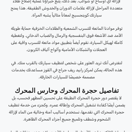
لإزالة أي أوساخ أو شوائب. بعد ذلك، يتبع خبراؤنا عملية إصلاح طلاء
متعددة المراحل لإزالة علامات الدوران والخدوش الطفيفة. هذا يمنح
سيارتك كوينجسيج لمعاناً مثالياً يشبه المرآة.
توفر موادنا المانعة للتسرب الشمعية والطلاءات الخزفية حمايةً طويلة
الأمد ضد الأشعة فوق البنفسجية والرمال والضباب الدخاني. ولتغطية
كاملة لهيكل السيارة، نقوم أيضاً بتطبيق مواد مانعة للتسرب واقية على
العجلات والشبكات الأمامية وألواح ألياف الكربون.
لنفترض أنك تريد العثور على شخص لتنظيف سيارتك بالقرب منك. في
هذه الحالة، يمكن لمركز رابيد ريف جراج في القوز مساعدتك بخدمات
مصممة خصيصًا للسيارات الخارقة.
تفاصيل حجرة المحرك وحارس المحرك
لا يقتصر دور حجرة المحرك النظيفة على تحسين المظهر فحسب، بل
يضمن أيضًا كفاءة تشغيل المحرك وإطالة عمره. وكجزء من خدمة تنظيف
حجرة المحرك التي نقدمها، نستخدم أساليب آمنة وخالية من الماء لإزالة
الشحوم وشطف وتلميع جميع أجزاء المحرك الظاهرة.