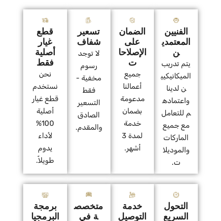
الفنيين
الضمان
تسعير
قطع
المعتمدي
على
شفاف
غيار
ن
الإصلاحا
أصلية
لا توجد
ت
فقط
يتم تدريب
رسوم
جميع
نحن
الميكانيكيي
مخفية -
أعمالنا
نستخدم
ن لدينا
فقط
مدعومة
قطع غيار
واعتماده
التسعير
بضمان
أصلية
م للتعامل
الصادق
خدمة
100%
مع جميع
والمقدم.
لمدة 3
لأداء
الماركات
أشهر.
يدوم
والموديلا
طويلاً.
ت.
التحول
خدمة
متخصص
برمجة
السريع
التوصيل
ة في
البرمجيا