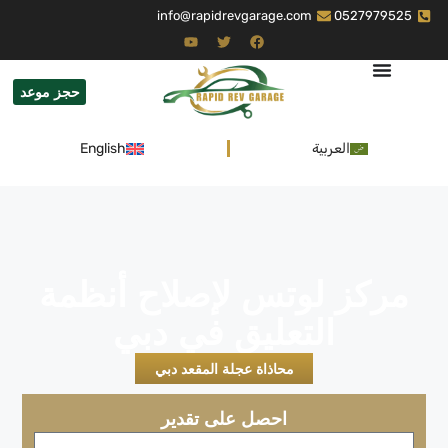
info@rapidrevgarage.com
0527979525
حجز موعد
العربية
English
مركز لوتس لإصلاح أنظمة
التعليق في دبي
محاذاة عجلة المقعد دبي
احصل على تقدير