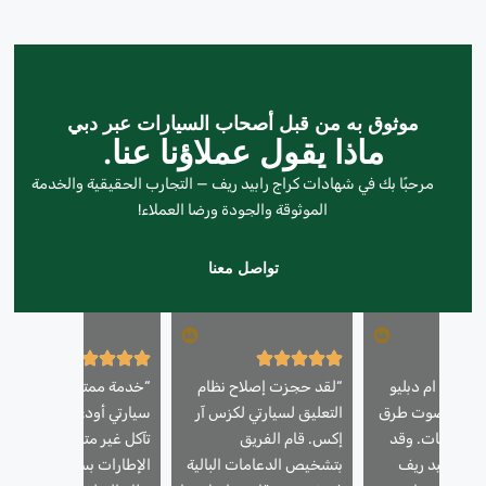
موثوق به من قبل أصحاب السيارات عبر دبي
ماذا يقول عملاؤنا عنا.
مرحبًا بك في شهادات كراج رابيد ريف — التجارب الحقيقية والخدمة
الموثوقة والجودة ورضا العملاء!
تواصل معنا
رتي بي ام دبليو
“لقد حجزت إصلاح نظام
“خدمة ممتازة! كانت
لخامسة صوت طرق
التعليق لسيارتي لكزس آر
سيارتي أودي A6 تعاني 
 المطبات. وقد
إكس. قام الفريق
تآكل غير متساوٍ في
راج رابيد ريف
بتشخيص الدعامات البالية
الإطارات بسبب مشاكل ف