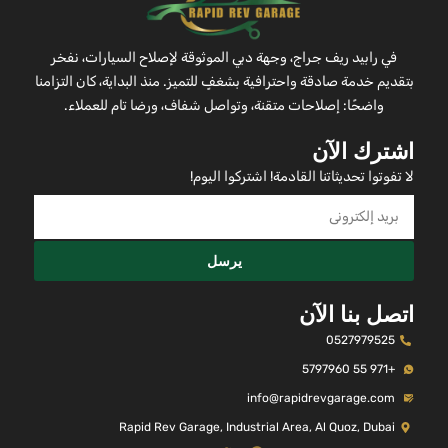
في رابيد ريف جراج، وجهة دبي الموثوقة لإصلاح السيارات، نفخر
بتقديم خدمة صادقة واحترافية بشغفٍ للتميز. منذ البداية، كان التزامنا
واضحًا: إصلاحات متقنة، وتواصل شفاف، ورضا تام للعملاء.
اشترك الآن
لا تفوتوا تحديثاتنا القادمة! اشتركوا اليوم!
يرسل
اتصل بنا الآن
0527979525
+971 55 5797960
info@rapidrevgarage.com
Rapid Rev Garage, Industrial Area, Al Quoz, Dubai