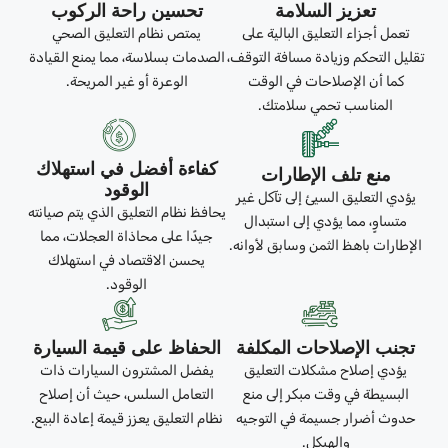
تعزيز السلامة
تحسين راحة الركوب
تعمل أجزاء التعليق البالية على
يمتص نظام التعليق الصحي
تقليل التحكم وزيادة مسافة التوقف،
الصدمات بسلاسة، مما يمنع القيادة
كما أن الإصلاحات في الوقت
الوعرة أو غير المريحة.
المناسب تحمي سلامتك.
كفاءة أفضل في استهلاك
منع تلف الإطارات
الوقود
يؤدي التعليق السيئ إلى تآكل غير
يحافظ نظام التعليق الذي يتم صيانته
متساوٍ، مما يؤدي إلى استبدال
جيدًا على محاذاة العجلات، مما
الإطارات باهظ الثمن وسابق لأوانه.
يحسن الاقتصاد في استهلاك
الوقود.
تجنب الإصلاحات المكلفة
الحفاظ على قيمة السيارة
يؤدي إصلاح مشكلات التعليق
يفضل المشترون السيارات ذات
البسيطة في وقت مبكر إلى منع
التعامل السلس، حيث أن إصلاح
حدوث أضرار جسيمة في التوجيه
نظام التعليق يعزز قيمة إعادة البيع.
والهيكل.