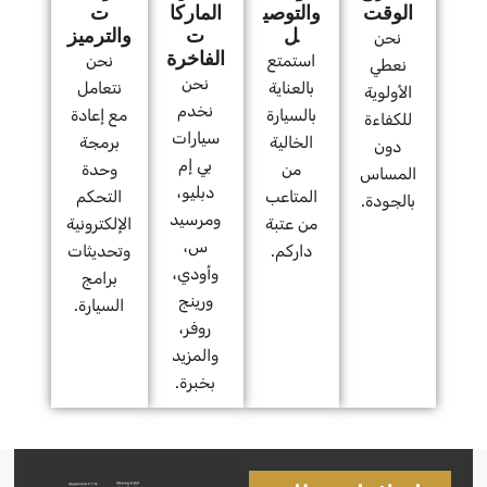
الوقت
والتوصي
الماركا
ت
ل
ت
والترميز
نحن
الفاخرة
استمتع
نحن
نعطي
نحن
بالعناية
نتعامل
الأولوية
نخدم
بالسيارة
مع إعادة
للكفاءة
سيارات
الخالية
برمجة
دون
بي إم
من
وحدة
المساس
دبليو،
المتاعب
التحكم
بالجودة.
ومرسيد
من عتبة
الإلكترونية
س،
داركم.
وتحديثات
وأودي،
برامج
ورينج
السيارة.
روفر،
والمزيد
بخبرة.