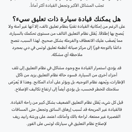
تجنّب المشاكل الأكبر وتجعل القيادة أكثر أماناً.
هل يمكنك قيادة سيارة ذات تعليق سيء؟
على الرغم من إمكانية القيادة تقنيًا بنظام تعليق تالف، إلا أنها غير آمنة ولا
يُنصح بها إطلاقًا. يُقلل نظام التعليق التالف من مستوى تحكمك بالسيارة،
مما يُصعّب عليك الانعطاف والفرملة بشكل صحيح. لهذا السبب، ننصح
دائمًا بالتوجه فورًا إلى مركز صيانة أنظمة تعليق لوتس في دبي بمجرد
ملاحظة أي مشكلة.
قد يؤدي استمرار القيادة مع وجود مشاكل في نظام التعليق إلى تلف
أجزاء أخرى من السيارة. فسوء حالة نظام التعليق يزيد من تآكل
الإطارات، ويُجهد نظام التوجيه، بل ويؤثر على أداء المكابح. وهذا لا يُعرّض
سلامتك للخطر فحسب، بل يؤدي أيضاً إلى ارتفاع تكاليف الإصلاح.
قبل كل شيء، يُقلل نظام التعليق الضعيف بشكل كبير من راحة القيادة.
فالقيادة غير المريحة قد تُسبب إرهاق السائق وتجعل حتى المسافات
القصيرة غير ممتعة. لراحة بالك وأمانك، اعتمد على ورشة رابيد ريف
لإصلاح نظام التعليق في سيارتك لوتس على الفور.