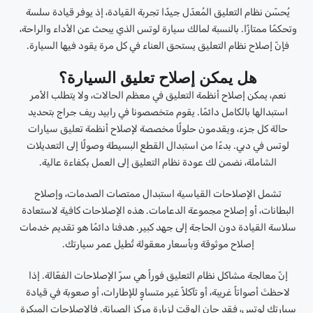
يُحسّن نظام التعليق المُعدّل جيدًا تجربة القيادة، إذ يوفر قيادة سلسة
وتحكمًا ممتازًا. بالنسبة لمالك سيارة لوتس الذي يبحث عن الأداء والراحة،
فإنّ إصلاح نظام التعليق يستحق العناء في كل مرة يقود فيها السيارة.
هل يمكن إصلاح تعليق السيارة؟
نعم، يمكن إصلاح أنظمة التعليق في معظم الحالات، ولا يتطلب الأمر
استبدالها بالكامل دائمًا. يقوم متخصصونا في رابيد ريف جراج بتحديد
حالة كل جزء، ويقدمون حلولًا مخصصة لإصلاح أنظمة تعليق سيارات
لوتس في دبي. بدءًا من استبدال القطع البسيطة وصولًا إلى التعديلات
الشاملة، نضمن لك عودة نظام التعليق إلى العمل بكفاءة عالية.
تشمل الإصلاحات القياسية استبدال ممتصات الصدمات، وإصلاح
البطانات، أو إصلاح مجموعة الدعامات. هذه الإصلاحات كافية لاستعادة
سلاسة القيادة دون الحاجة إلى جهد كبير. هدفنا دائمًا هو تقديم خدمات
إصلاح موثوقة وبأسعار معقولة تُطيل عمر سيارتك.
إنّ معالجة مشاكل نظام التعليق فوراً هي سرّ الإصلاحات الفعّالة. إذا
لاحظتَ أصواتاً غريبة، أو تآكلاً غير متساوٍ للإطارات، أو صعوبة في قيادة
سيارتك لوتس، فقد حان الوقت لزيارة مركز الصيانة. فالإصلاحات المبكرة