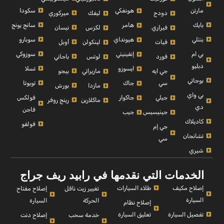
مارتن
سكودا
هونغكي
ميركوري
دودج
ليفك
بايك
سانج يونج
هامر
نيسان
فيراري
لكزس
بنتلي
سوبارو
هيونداي
أوبل
فيات
لينكولن
بي ام
سوزوكي
إنفينيتي
باجاني
فورد
لوتس
دبليو
تسلا
ايسوزو
بيجو
جي ايه
مازيراتي
بوجاتي
تويوتا
سي
جاك
بورش
مازدا
بي واي
فولكس
جيلي
جاكوار
رينج روفر
ماكلارين
دي
فاجن
جينيسيس
جيب
كاديلاك
فولفو
جي إم
تشانجان
سي
شيري
الخدمات التي نقدمها في رابيد ريف جراج
إصلاح مكيف
طلاء السيارات
إصلاح مفتاح
تغيير زيت ناقل
السيارة
السيارة
الحركة
إصلاح نظام
تفصيل السيارة
تعليق السيارة
إصلاح دنت
خدمة سحب