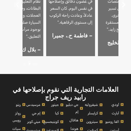
تحكم وممتصات
في غضون دقائق وإصلاحها
نظام التعليق. لقد استبدلو
 – وهي تسير
في نفس اليوم. كان السعر
البطانات، وقاموا بمحاذاة
 مرة أخرى.
عادلاً، وعادت راحة الركوب
العجلات، والآن تبدو
ادئة ومستقرة
إلى مستوى الرفاهية.”
السيارة صلبة. يوصى بشدة
 الشيخ زايد.”
بوجود مرآب لإصلاح نظام
– فاطمة ح.، جميرا
التعليق.”
ر.، الخليج
– بلال ك.، دبي هيلز
ي
العلامات التجارية التي نقوم بإصلاحها في
رابيد ريف جراج
أودي
مرسيدس
رينو
شيفروليه
جي دبليو
جيتور
إم
أبارث
إم جي
رولز
كرايسلر
كيا
رويس
هافال
الفا روميو
ميني كوبر
سيتروين
كوينيجسيج
سيات
هوندا
أستون
ميتسوبيشي
كورفيت
لامبورغيني